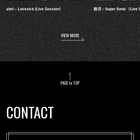
aimi – Lovesick (Live Session）
鋭児 – $uper $onic（Live 
VIEW MORE
PAGE to TOP
CONTACT