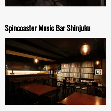
Spincoaster Music Bar Shinjuku