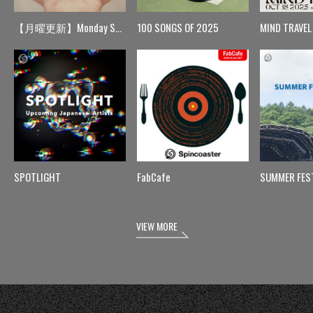
【月曜更新】Monday Spin
100 SONGS OF 2025
MIND TRAVEL
SPOTLIGHT
FabCafe
SUMMER FES
VIEW MORE