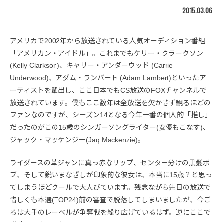
2015.03.06
アメリカで2002年から放送されている人気オーディション番組
「アメリカン・アイドル」。これまでもケリー・クラークソン
(Kelly Clarkson)、キャリー・アンダーウッド (Carrie
Underwood)、アダム・ランバート (Adam Lambert)といったア
ーティストを輩出し、ここ日本でもCS放送のFOXチャンネルで
放送されています。僕もここ数年は全放送を欠かさず観るほどの
ファンなのですが、シーズン14となる今年一番の個人的「推し」
だったのがこの15歳のシンガーソングライター(女優もこなす)、
ジャック・マッケンジー(Jaq Mackenzie)。
ライダースの革ジャンに真っ赤なリップ、センター分けの黒髪ボ
ブ、そして鋭いまなざしが印象的な彼女は、本当に15歳？と思っ
てしまうほどクールで大人びています。残念ながら先日の放送で
惜しくも本選(TOP24)前の審査で脱落してしまいましたが、今ご
ろは大手のレーベルが争奪戦を繰り広げているはず。逆にここで