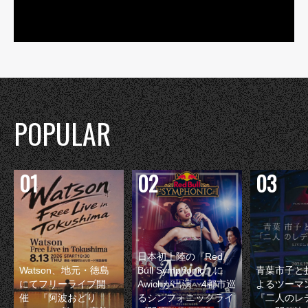
POPULAR
日本初上陸の『Red
Watson、地元・徳島
Bull Symphonic』に
青葉市子と
にてフリーライブ開
Awichが出演 4都市巡
よるツーマ
催 『阿波おどり
るシンフォニックライ
『二人のレ