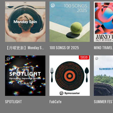
【月曜更新】Monday Spin
100 SONGS OF 2025
MIND TRAVEL
SPOTLIGHT
FabCafe
SUMMER FES