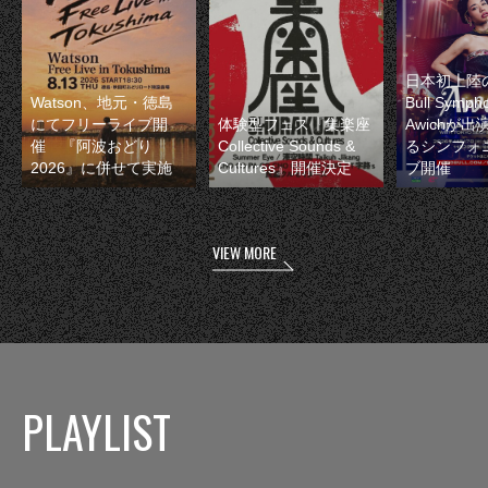
日本初上陸の
Watson、地元・徳島
Bull Symp
にてフリーライブ開
体験型フェス『集楽座
Awichが
催 『阿波おどり
Collective Sounds &
るシンフォ
2026』に併せて実施
Cultures』開催決定
ブ開催
VIEW MORE
PLAYLIST