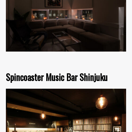
Spincoaster Music Bar Shinjuku