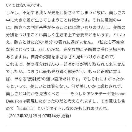
い”ではないのです。
しかし、不足する我々が光を屈折させてしまうが故に、美しさの
中に大きな差が生じてしまうことは確かです。それに意識の中
に、醜さへの判断基準が在ることには違いありませんし、美醜の
分別をつけることは美しく生きる上で必要だと思います。とはい
え、醜さとはただの”差分”の表れに過ぎません。（私たち不完全
な者にとっては、悲しいかな、完全な物こそ醜悪に感じる場合も
ありますね。自身の欠陥をまざまざと見せつけられるので）
これまで、美の概念はほんの一部ばかりが切り取られて来ません
でしたか。つまりは最も光り輝く部分だけ、もっと正確に言え
ば、単なる”反射光”の強い箇所だけです。でもそれにすがったか
らといって、美しいとは限らない。何が美しいかに惑わされず、
美しさとは何かを見抜くべき ―― そうしたアンチテーゼをIsaac
Delusionは表現したかったのだと考えられますし、その意味も含
めて「Isabella」というタイトルなのかもしれませんね。
（2017年02月28日 07時14分 更新）