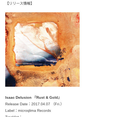
【リリース情報】
Isaac Delusion 『Rust & Gold』
Release Date：2017.04.07 （Fri.）
Label：microqlima Records