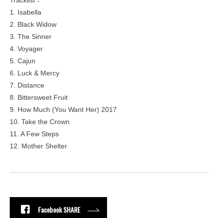
Tracklist：
1. Isabella
2. Black Widow
3. The Sinner
4. Voyager
5. Cajun
6. Luck & Mercy
7. Distance
8. Bittersweet Fruit
9. How Much (You Want Her) 2017
10. Take the Crown
11. A Few Steps
12. Mother Shelter
Facebook SHARE