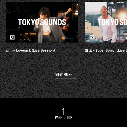
aimi – Lovesick (Live Session）
鋭児 – $uper $onic（Live 
VIEW MORE
PAGE to TOP