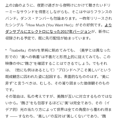
上の2曲のように、夜更け過ぎから夜明けにかけて聴きたいドリ
ーミーなサウンドを得意としながらも、そこはやはりフランスの
バンド。ダンス・ナンバーも勿論あります。一昨年リリースされ
たシングル「How Much (You Want Her)」がその好例です。
より
ダンサブルにエレクトロになった2017年バージョン
が、新作に
収録される予定で、既に先行配信が始まっています。
* 「Isabella」のMVを単純に眺めてみても、（美学とは異なった
形での）”美への執着”は不善だと形而上的に捉えてみても、この
映像の中に”醜さ”を確認することはできるでしょう。でもそれ
は、（他にも例はあるとして）”ブロンドヘアこそ美しい”という
既成観念に囚われた姿に起因する、表面的なもののはず。”美に
非ず”と言うべきは、むしろ、その凝り固まった価値観そのもの
です。
その理由は、私の考えですが、美醜が互いに対立するものではな
いから。”醜さ”をも包容するほどに”美”は完全であり、その（イ
デア的）光の当たり方によって世界は全ての角度から覆われ得ま
す ―― すなわち、”美しい”の反対は”美しくない”であり、”醜