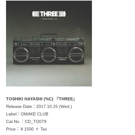
TOSHIKI HAYASHI (%C) 『THREE』
Release Date：2017.10.25 (Wed.)
Label：OMAKE CLUB
Cat.No.：CD_TO079
Price：￥1500 ＋ Tax