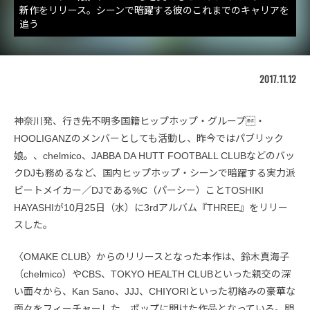
新作をリリース。シーンで暗躍する彼のこれまでのキャリアを
追う
2017.11.12
神奈川発、行き先不明多国籍ヒップホップ・グループ・
HOOLIGANZのメンバーとしても活動し、昨今ではパブリック
娘。、chelmico、JABBA DA HUTT FOOTBALL CLUBなどのバッ
クDJも務めるなど、国内ヒップホップ・シーンで暗躍する実力派
ビートメイカー／DJである%C（パーシー）ことTOSHIKI
HAYASHIが10月25日（水）に3rdアルバム『THREE』をリリー
スした。
〈OMAKE CLUB〉からのリリースとなった本作は、鈴木真海子
（chelmico）やCBS、TOKYO HEALTH CLUBといった親交の深
い面々から、Kan Sano、JJJ、CHIYORIといった初絡みの豪華な
面々をフィーチャーした、ポップに開けた作品となっている。間