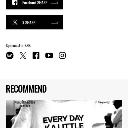
Facebook SHARE
X SHARE
Spincoaster SNS
RECOMMEND