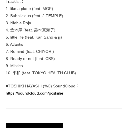
Tracklist：
1. like a plane (feat. MGF)
2. Bubblicious (feat. J TEMPLE)
3. Niebla Roja
4. 金木犀 (feat. 鈴木真海子)
5. little life (feat. Kan Sano & jjj)
6. Atlantis
7. Remind (feat. CHIYORI)
8. Ready or not (feat. CBS)
9. Mistico
10. 平和 (feat. TOKYO HEALTH CLUB)
■TOSHIKI HAYASHI (%C) SoundCloud：
https://soundcloud.com/pcskiiler