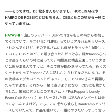
――そうですね。DJ 松永さんもいますし、HOOLIGANZや
HAIIRO DE ROSSIなどはもちろん、CBSともこの頃から一緒に
やっていますね。
HAYASHI
：山口のラッパー・BUPPONさんもこの時から参加し
てくれていて。今年6月に『LIFE』っていうアルバムをリリース
されたんですけど、そのアルバムにも僕がトラックを2曲提供し
ていて。CBSとはどこで知り合ったんだっけな。確かbashoさん
とは高２くらいの時に会ってて。相模原に横山公園っていう大き
い公園があるんですけど、そこで僕がBMXをやってたら、近くス
ケートをやってたbashoさんに話しかけられて友だちになり。そ
の後橋本でデカいイベントがあって、そこでbashoさんと再開し
たんですよね。それから一緒に遊ぶようになり、CBSにも繋がり
ました。厳密に言うとこのアルバム（『Pct.Pepper’s Lonely
Beats Club Band』）をリリースした時はCBSのメンバーとは会
ってないんですけど。でも、この頃から彼らもBandcampでリリ
ースしていたんで、作品を聴いて、一緒にやりたいっすって言っ