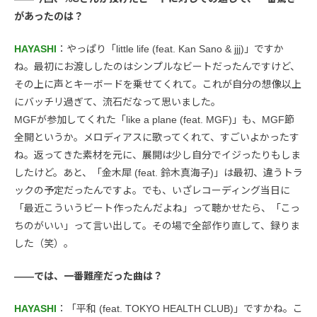
があったのは？
HAYASHI
：やっぱり「little life (feat. Kan Sano & jjj)」ですか
ね。最初にお渡ししたのはシンプルなビートだったんですけど、
その上に声とキーボードを乗せてくれて。これが自分の想像以上
にバッチリ過ぎて、流石だなって思いました。
MGFが参加してくれた「like a plane (feat. MGF)」も、MGF節
全開というか。メロディアスに歌ってくれて、すごいよかったす
ね。返ってきた素材を元に、展開は少し自分でイジったりもしま
したけど。あと、「金木犀 (feat. 鈴木真海子)」は最初、違うトラ
ックの予定だったんですよ。でも、いざレコーディング当日に
「最近こういうビート作ったんだよね」って聴かせたら、「こっ
ちのがいい」って言い出して。その場で全部作り直して、録りま
した（笑）。
――では、一番難産だった曲は？
HAYASHI
：「平和 (feat. TOKYO HEALTH CLUB)」ですかね。こ