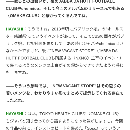
――彼らとの出会いが、後のJABBA DA HUTT FOOTBALL
CLUBやchelmico、そして今回のアルバムのリリース元でもある
〈OMAKE CLUB〉と繋がってくるんですね。
HAYASHI
：そうですね。2013年頃にパブリック娘。の”オールス
ター感謝祭”っていうイベントがあって、そこでCBSの面々がパブ
リック娘。と初対面を果たして。あの時はジャバやchelmicoはい
なかったですけど、後に”NEW VACANT STORE”（JABBA DA
HUTT FOOTBALL CLUBも所属する〈NXNG〉主宰のイベント）
で集まるようなメンツの土台がその頃からできてきたような感じ
もしますね。
――そういう意味では、”NEW VACANT STORE”はその辺りの
若いメンツを、わかりやすい形でまとめて提示してくれる存在で
したよね。
HAYASHI
：はい。TOKYO HEALTH CLUBや〈OMAKE CLUB〉
もジャバと知り合ってから話すようになった気がしますし。今回
の作品の前に、インストのビートを集めた『Soso』っていうア