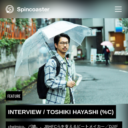
Skip
to
content
FEATURE
INTERVIEW / TOSHIKI HAYASHI (%C)
chelmico、パ娘。、JBHFCらを支えるビートメイカー／DJが