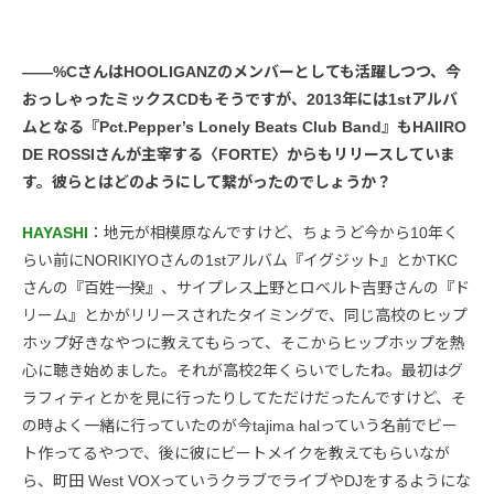
――%CさんはHOOLIGANZのメンバーとしても活躍しつつ、今
おっしゃったミックスCDもそうですが、2013年には1stアルバ
ムとなる『Pct.Pepper’s Lonely Beats Club Band』もHAIIRO
DE ROSSIさんが主宰する〈FORTE〉からもリリースしていま
す。彼らとはどのようにして繋がったのでしょうか？
HAYASHI
：地元が相模原なんですけど、ちょうど今から10年く
らい前にNORIKIYOさんの1stアルバム『イグジット』とかTKC
さんの『百姓一揆』、サイプレス上野とロベルト吉野さんの『ド
リーム』とかがリリースされたタイミングで、同じ高校のヒップ
ホップ好きなやつに教えてもらって、そこからヒップホップを熱
心に聴き始めました。それが高校2年くらいでしたね。最初はグ
ラフィティとかを見に行ったりしてただけだったんですけど、そ
の時よく一緒に行っていたのが今tajima halっていう名前でビー
ト作ってるやつで、後に彼にビートメイクを教えてもらいなが
ら、町田 West VOXっていうクラブでライブやDJをするようにな