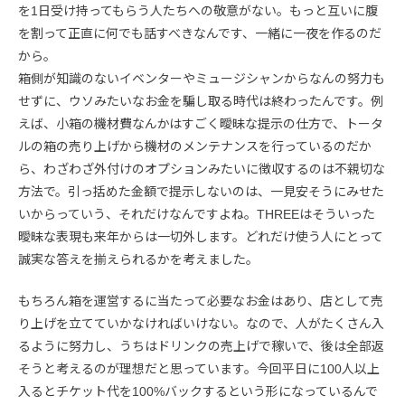
を1日受け持ってもらう人たちへの敬意がない。もっと互いに腹
を割って正直に何でも話すべきなんです、一緒に一夜を作るのだ
から。
箱側が知識のないイベンターやミュージシャンからなんの努力も
せずに、ウソみたいなお金を騙し取る時代は終わったんです。例
えば、小箱の機材費なんかはすごく曖昧な提示の仕方で、トータ
ルの箱の売り上げから機材のメンテナンスを行っているのだか
ら、わざわざ外付けのオプションみたいに徴収するのは不親切な
方法で。引っ括めた金額で提示しないのは、一見安そうにみせた
いからっていう、それだけなんですよね。THREEはそういった
曖昧な表現も来年からは一切外します。どれだけ使う人にとって
誠実な答えを揃えられるかを考えました。
もちろん箱を運営するに当たって必要なお金はあり、店として売
り上げを立てていかなければいけない。なので、人がたくさん入
るように努力し、うちはドリンクの売上げで稼いで、後は全部返
そうと考えるのが理想だと思っています。今回平日に100人以上
入るとチケット代を100%バックするという形になっているんで