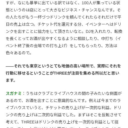
すが、なにも暴挙に出ている訳ではなく、100人が集っている状
態というのは店にとって大きなビジネス・チャンスなんです。そ
の人たちがもう一杯づつドリンクを頼んでくれたらそれだけで平
日の売上は立つ。チケット代を還元する分、イベンターへはドリ
ンクを出すことに協力をして頂きたいなと。DJを入れたり、転換
を長くとってお酒が出やすくなるように相談したり、中打ち（イ
ベント終了後の会場での打ち上げ）をしてもらったり、方法は
色々あるので。
――それでも東京というとても地価の高い場所で、実際にそれを
行動に移せるということがTHREEが注目を集める所以だと思い
ます。
スガナミ
：うちはクラブとライブハウスの間の子みたいな側面が
あるので、お酒を出すことに意識的なんです。例えば今までのラ
イブハウスでいうと、チケットの売り上げが一次的な利益、ドリ
ンクの売り上げは二次的な利益でした。まずはそこを反転させて
考えて、THREEはドリンクの売り上げを一次的な利益として捉