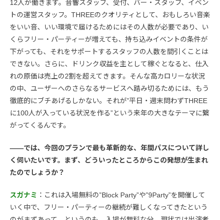
12人が働きます。音響スタッフ、受付、バー・スタッフ、イベン
トの運営スタッフ。THREEのクオリティとして、おもしろい音楽
をいい音、いい環境で届けるためにはその人数が必要であり、い
くらフリー・パーティーが増えても、持ち込みイベントの条件が
下がっても、それをサポートするスタッフの人数を間引くことは
できない。さらに、ドリンク収益を主として稼ぐとなると、仕入
れの原価は売上の2割を超えてきます。そんな高カロリーな状況
の中、ユーザーへのさらなるサービスへ踏み切るためには、もう
徹底的にブチあげるしかない。それが”平日・週末問わずTHREE
に100人が入っている状況を作る”という来年の大きなテーマに繋
がってくるんです。
――では、今回のプランで最も革新的な、年間パスについて詳し
く伺いたいです。まず、どういったところからこの発想が生まれ
たのでしょうか？
スガナミ
：これは入場無料の”Block Party”や”9Party”を開催して
いく中で、フリー・パーティーの継続が難しくなってきたという
のがまずあって。というのも、入場が無料な分、現状では出演者