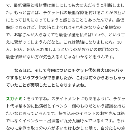
で、最低保障と機材費は無しにしても大丈夫だろうと判断しまし
た。もっと言えば、チケット代の最低保障を付けることがお互い
にとって甘えになってしまうと感じることもあったんです。最低
保証はあるけど、他の箱と比べればそれもかなり安い金額なの
で、お客さんが入らなくても最低保証を払えばいいや、という甘
えに繋がってしまうんだなと。これは勉強になりましたね。30
人、50人、80人入れましょうというのがお互いの信用なので、
最低保障がない方が気合入るんじゃないかなと思うんです。
――なるほど。そして今回はついにチケット代を最大100%バッ
クするというプランができましたが、これは前々からおっしゃっ
ていたことが実現したことになりますよね。
スガナミ
：そうですね。ステイトメントにもあるように、チケッ
ト代は基本的に出演者とイベンター側のものだという認識を持ち
たいなと思っているんです。持ち込みのイベントのお客さんは箱
ではなくイベンター・出演者が九分九厘呼んでいるんです。それ
なのに箱側の取り分の方が多いのはおかしな話で、自分たちの箱