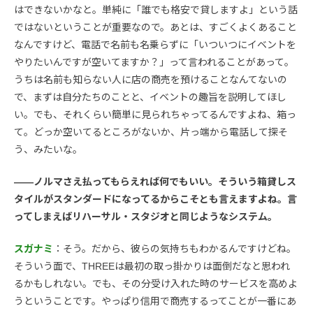
はできないかなと。単純に「誰でも格安で貸しますよ」という話
ではないということが重要なので。あとは、すごくよくあること
なんですけど、電話で名前も名乗らずに「いついつにイベントを
やりたいんですが空いてますか？」って言われることがあって。
うちは名前も知らない人に店の商売を預けることなんてないの
で、まずは自分たちのことと、イベントの趣旨を説明してほし
い。でも、それくらい簡単に見られちゃってるんですよね、箱っ
て。どっか空いてるところがないか、片っ端から電話して探そ
う、みたいな。
――ノルマさえ払ってもらえれば何でもいい。そういう箱貸しス
タイルがスタンダードになってるからこそとも言えますよね。言
ってしまえばリハーサル・スタジオと同じようなシステム。
スガナミ
：そう。だから、彼らの気持ちもわかるんですけどね。
そういう面で、THREEは最初の取っ掛かりは面倒だなと思われ
るかもしれない。でも、その分受け入れた時のサービスを高めよ
うということです。やっぱり信用で商売するってことが一番にあ