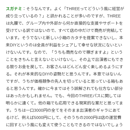
スガナミ
：そうなんです。よく「THREEってどういう風に経営が
成り立っているの？」と訊かれることが多いのですが、THREE
は丸腰で、グループ内や外部から何か直接的な支援やサポートを
受けている訳ではないので、すべて店の中だけで商売が完結して
います。そうでないと新しい小箱のカタチを提案できないし、本
来DIYというのは全員が利益をシェアして幸せな状況にないとい
けないんです。なので、「うちも商売なので稼ぎますよ」という
ことをきちんと言えないといけないし、その上で出演者にもでき
る限りお金を戻して、お客さんはどんどん安く楽しめるようにす
る。それが本来的なDIYの姿勢だと思うんです。本意ではないん
ですが、うちが価格競争の先人を切っていると思っている箱もあ
ると思うんです。確かに今まではそう誤解されても仕方ない部分
はあったかもしれません。でも、今回のTHREEパスに関しては
明らかに違くて。他の箱でも応用できる現実的な案だと思ってま
す。うちは一口3000円の全てをそのまま出演者のギャラにあて
るけど、例えば5000円にして、そのうちの2000円は店の運営費
に回すという風にも変えて使うこともできるのではないでしょう