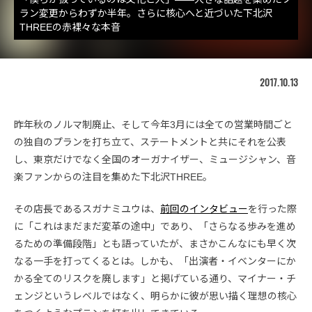
ラン変更からわずか半年。さらに核心へと近づいた下北沢
THREEの赤裸々な本音
2017.10.13
昨年秋のノルマ制廃止、そして今年3月には全ての営業時間ごと
の独自のプランを打ち立て、ステートメントと共にそれを公表
し、東京だけでなく全国のオーガナイザー、ミュージシャン、音
楽ファンからの注目を集めた下北沢THREE。
その店長であるスガナミユウは、
前回のインタビュー
を行った際
に「これはまだまだ変革の途中」であり、「さらなる歩みを進め
るための準備段階」とも語っていたが、まさかこんなにも早く次
なる一手を打ってくるとは。しかも、「出演者・イベンターにか
かる全てのリスクを廃します」と掲げている通り、マイナー・チ
ェンジというレベルではなく、明らかに彼が思い描く理想の核心