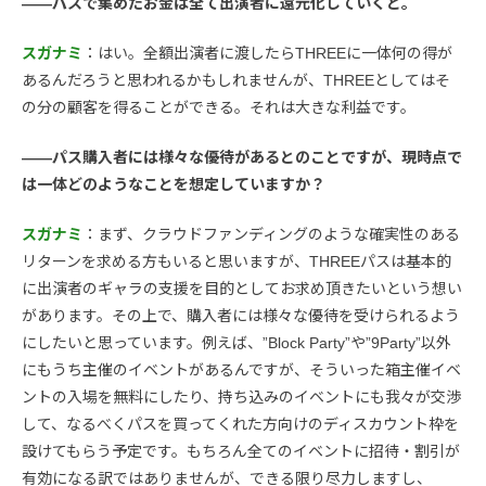
――パスで集めたお金は全て出演者に還元化していくと。
スガナミ
：はい。全額出演者に渡したらTHREEに一体何の得が
あるんだろうと思われるかもしれませんが、THREEとしてはそ
の分の顧客を得ることができる。それは大きな利益です。
――パス購入者には様々な優待があるとのことですが、現時点で
は一体どのようなことを想定していますか？
スガナミ
：まず、クラウドファンディングのような確実性のある
リターンを求める方もいると思いますが、THREEパスは基本的
に出演者のギャラの支援を目的としてお求め頂きたいという想い
があります。その上で、購入者には様々な優待を受けられるよう
にしたいと思っています。例えば、”Block Party”や”9Party”以外
にもうち主催のイベントがあるんですが、そういった箱主催イベ
ントの入場を無料にしたり、持ち込みのイベントにも我々が交渉
して、なるべくパスを買ってくれた方向けのディスカウント枠を
設けてもらう予定です。もちろん全てのイベントに招待・割引が
有効になる訳ではありませんが、できる限り尽力しますし、