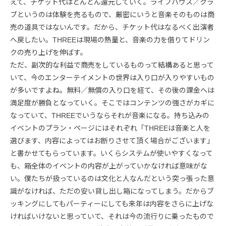
えて、チケット代はどんどん還元していく。ライブハウス／クラ
ブというのは体験を売るもので、厳密にいうと音楽そのものは商
売の道具ではないんです。だから、チケット代はなるべく出演者
へ戻したい。THREEは現場の熱量と、音楽の力を借りてドリン
クの売り上げを伸ばす。
ただ、副次的な利益で商売をしているものって結構あると思って
いて、今のエンターテイメントの世界は入り口が入りやすいもの
が多いですよね。無料／無償の入り口を経て、その後の課金へは
満足度が勝負となっていく。そこではコンテンツの強さがカギに
なっていて、THREEでいうならそれが音楽になる。持ち込みの
イベントのプラン・ページにはそれぞれ「THREEは音楽と人を
選びます、内容によってはお断りさせて頂く場合がございます」
と書かせてもらっています。いくらシステムが使いやすくなって
も、箱全体のイベントの内容が上がっていかなければ意味がな
い。僕たちが扱っているのは文化と人なんだという突っ張った意
識がなければ、ただの安い貸し出し箱になってしまう。だからブ
ッキングにしてもパーティーにしても来年は内容をさらに上げな
ければいけないと思っていて、それは今の流行りに乗ったもので