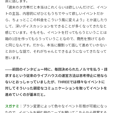
直に話します。
「週末の夕方帯だと本当はこれくらいは欲しいんだけど、イベン
トの主旨、内容的にぜひともうちでやって欲しいイベントだか
ら、ちょっとここの料金をこういう風に変えよう」とか返したり
して、深いディスカッションをできることが多くなってきたなと
感じています。そもそも、イベントを打ってもらうということは
箱の1日を作ってもらうっていうことなので、商売を預けてるの
と同じなんです。だから、本当に腹割って話して進めていかない
とおかしな話で、それがちゃんとできるようになってきたなって
思います。
――前回のインタビュー時に、毎回決められたノルマを払う・請
求するという従来のライブハウスの運営方法は思考停止に他なら
ないとおっしゃっていましたが、THREEでは様々なイベントに
対してそういった親密なコミュニケーションを取ってイベントを
進めていくのが基本だと。
スガナミ
：プラン変更によって色々なイベント形態が可能になっ
たので、イベントを組む側のニーズを聞いてこちらから提案する