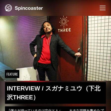
Skip
to
content
FEATURE
INTERVIEW / スガナミユウ（下北
沢THREE）
「僕らが扱っているのは文化と人」――大きな話題を集めたプ