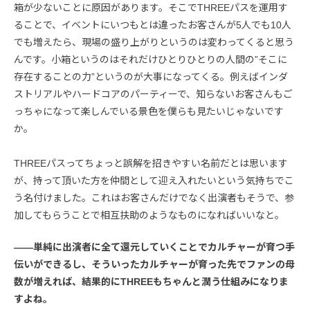
箱が少ないことに原因があります。そこでTHREEパスを運用す
ることで、イベントにいつもとは違ったお客さんが5人でも10人
でも増えたら、現場の盛り上がりというのは変わってくると思う
んです。小箱というのはそれだけひとりひとりの人間の”そこに
存在することの力”というのが大事になってくる。例えばインダ
ストリアルやハードコアのパーティーで、知らないお客さんもご
っちゃになって楽しんでいる景色を僕らも見たいじゃないです
か。
THREEパスってちょっと誤解を招きやすい名前だとは思います
が、持って頂いた方を仲間として迎え入れたいという気持ちでこ
う名付けました。これはお客さんだけでなく出演者もそうで、参
加してもらうことで相互扶助のようなものになればいいなと。
――単純に出演者に全て還元していくことでカルチャーが育つ手
伝いができるし、そういったカルチャーが育った先でファンの母
数が増えれば、結果的にTHREEもちゃんと潤う仕組みになりま
すよね。