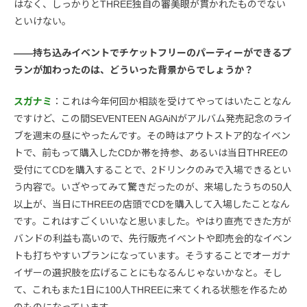
はなく、しっかりとTHREE独自の審美眼が貫かれたものでない
といけない。
――持ち込みイベントでチケットフリーのパーティーができるプ
ランが加わったのは、どういった背景からでしょうか？
スガナミ
：これは今年何回か相談を受けてやってはいたことなん
ですけど、この間SEVENTEEN AGAiNがアルバム発売記念のライ
ブを週末の昼にやったんです。その時はアウトストア的なイベン
トで、前もって購入したCDか帯を持参、あるいは当日THREEの
受付にてCDを購入することで、2ドリンクのみで入場できるとい
う内容で。いざやってみて驚きだったのが、来場したうちの50人
以上が、当日にTHREEの店頭でCDを購入して入場したことなん
です。これはすごくいいなと思いました。やはり直売できた方が
バンドの利益も高いので、先行販売イベントや即売会的なイベン
トも打ちやすいプランになっています。そうすることでオーガナ
イザーの選択肢を広げることにもなるんじゃないかなと。そし
て、これもまた1日に100人THREEに来てくれる状態を作るため