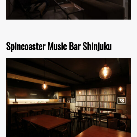
Spincoaster Music Bar Shinjuku