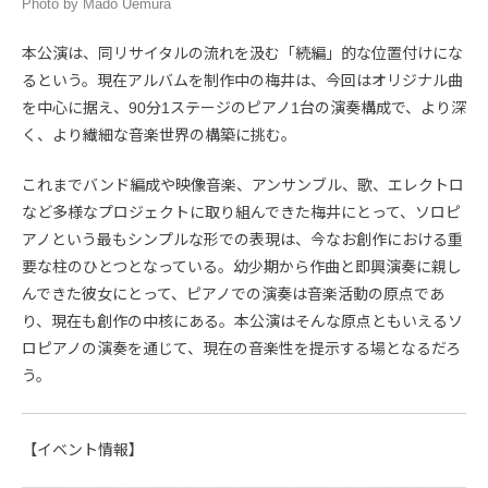
Photo by Mado Uemura
本公演は、同リサイタルの流れを汲む「続編」的な位置付けにな
るという。現在アルバムを制作中の梅井は、今回はオリジナル曲
を中心に据え、90分1ステージのピアノ1台の演奏構成で、より深
く、より繊細な音楽世界の構築に挑む。
これまでバンド編成や映像音楽、アンサンブル、歌、エレクトロ
など多様なプロジェクトに取り組んできた梅井にとって、ソロピ
アノという最もシンプルな形での表現は、今なお創作における重
要な柱のひとつとなっている。幼少期から作曲と即興演奏に親し
んできた彼女にとって、ピアノでの演奏は音楽活動の原点であ
り、現在も創作の中核にある。本公演はそんな原点ともいえるソ
ロピアノの演奏を通じて、現在の音楽性を提示する場となるだろ
う。
【イベント情報】