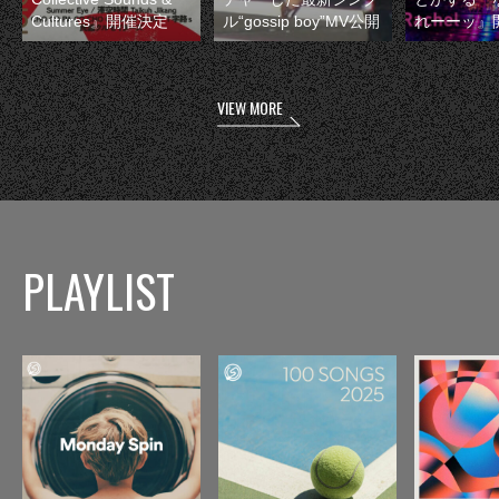
Cultures』開催決定
ル“gossip boy”MV公開
れーーッ』
VIEW MORE
PLAYLIST