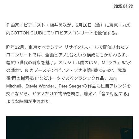
2025.04.22
作曲家／ピアニスト・梅井美咲が、5月16日（金）に東京・丸の
内COTTON CLUBにてソロピアノコンサートを開催する。
昨年12月、東京オペラシティ リサイタルホールで開催されたソ
ロコンサートでは、全曲ピアノ1台という構成にもかかわらず、
幅広い世代の聴衆を魅了。オリジナル曲のほか、M. ラヴェル“水
の戯れ”、N.カプースチン“ピアノ・ソナタ第6番 Op.62”、武満
徹“雨の樹素描 II”などルーツであるクラシック作品、Joni
Mitchell、Stevie Wonder、Pete Seegerの作品に独自アレンジを
交えながら、ピアノだけで物語を紡ぎ、聴衆と「音で対話する」
ような時間が生まれた。