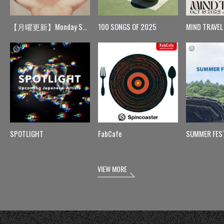
【月曜更新】Monday Spin
100 SONGS OF 2025
MIND TRAVEL
SPOTLIGHT
FabCafe
SUMMER FES
VIEW MORE