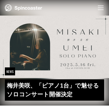
Skip
to
content
NEWS
梅井美咲、「ピアノ1台」で魅せる
ソロコンサート開催決定