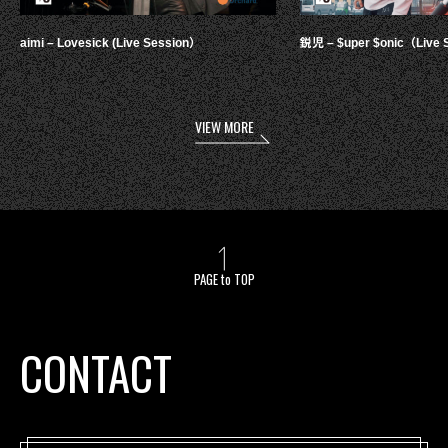
aimi – Lovesick (Live Session）
鋭児 – $uper $onic（Live 
VIEW MORE
PAGE to TOP
CONTACT