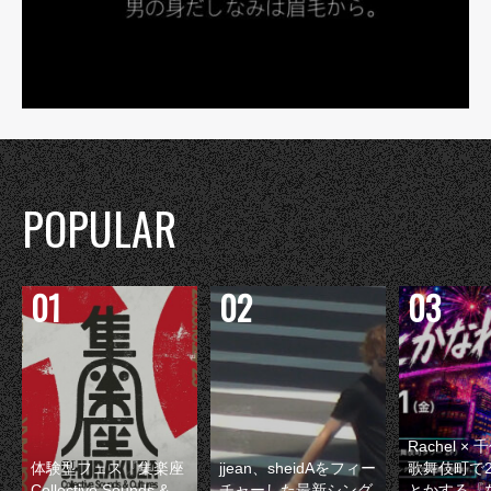
POPULAR
Rachel 
体験型フェス『集楽座
jjean、sheidAをフィー
歌舞伎町で
Collective Sounds &
チャーした最新シング
とかする『