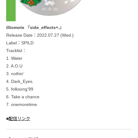
illiomote 『side_effects+.』
Release Date：2022.07.27 (Wed.)
Label：SPILD
Tracklist：
1. Water
2. A.O.U
3. nothin’
4. Dark_Eyes.
5. folksong’99
6. Take a chance
7. onemoretime
■
配信リンク