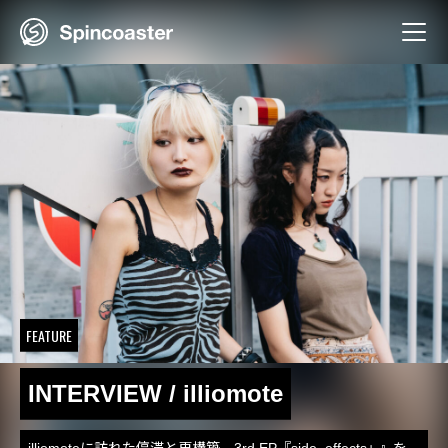
Skip
to
content
FEATURE
INTERVIEW / illiomote
illiomoteに訪れた停滞と再構築。3rd EP『side_effects+.』を