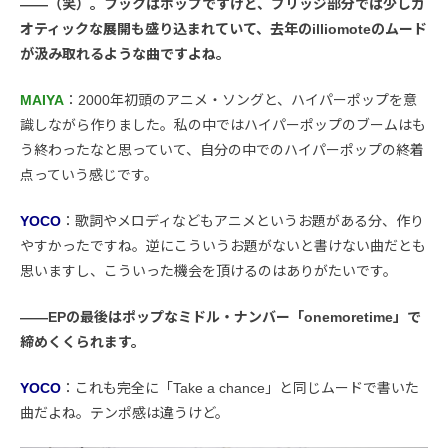
――（笑）。フックはポップですけど、ブリッジ部分では少しカ
オティックな展開も盛り込まれていて、去年のilliomoteのムード
が汲み取れるような曲ですよね。
MAIYA
：2000年初頭のアニメ・ソングと、ハイパーポップを意
識しながら作りました。私の中ではハイパーポップのブームはも
う終わったなと思っていて、自分の中でのハイパーポップの終着
点っていう感じです。
YOCO
：歌詞やメロディなどもアニメというお題がある分、作り
やすかったですね。逆にこういうお題がないと書けない曲だとも
思いますし、こういった機会を頂けるのはありがたいです。
――EPの最後はポップなミドル・ナンバー「onemoretime」で
締めくくられます。
YOCO
：これも完全に「Take a chance」と同じムードで書いた
曲だよね。テンポ感は違うけど。