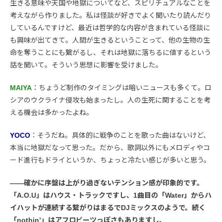
生きる意味や天国や地獄についてなど、スピリチュアルなことを
考えながら作りました。私は怪談が好きでよく聞いたり読んだり
しているんですけど、最近は哲学的な内容が含まれている怪談に
も興味が出てきて。人間が生きるということって、他の生物の生
命を奪うことにも繋がるし、それは地獄に落ちるに値するという
話を聞いて。そういう思想に影響を受けました。
MAIYA
：ちょうど制作のタイミングは暗いニュースも多くて。ロ
シアのウクライナ侵攻も始まったし。人の生死に関することを考
える機会は多かったよね。
YOCO
：そうだね。具体的に戦争のことを歌った曲はないけど、
本当に地獄だなって思った。だから、歌詞以外にもメロディやコ
ード進行もドライというか、ちょっと冷たい感じが多いと思う。
――確かに序盤は上がり過ぎないテンション感が印象的です。
「A.O.U」はハウス・トラックですし、1曲目の「Water」からハ
イハットが連続する繋がりはまるでDJミックスのようで。続く
「nothin’」はアフロビーツっぽさもありますし、