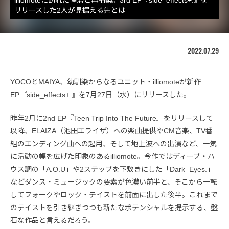
リリースした2人が見据える先とは
2022.07.29
YOCOとMAIYA、幼馴染からなるユニット・illiomoteが新作
EP『side_effects+.』を7月27日（水）にリリースした。
昨年2月に2nd EP『Teen Trip Into The Future』をリリースして
以降、ELAIZA（池田エライザ）への楽曲提供やCM音楽、TV番
組のエンディング曲への起用、そして地上波への出演など、一気
に活動の幅を広げた印象のあるilliomote。今作ではディープ・ハ
ウス調の「A.O.U」や2ステップを下敷きにした「Dark_Eyes.」
などダンス・ミュージックの要素が色濃い前半と、そこから一転
してフォークやロック・テイストを前面に出した後半。これまで
のテイストを引き継ぎつつも新たなポテンシャルを提示する、盤
石な作品と言えるだろう。