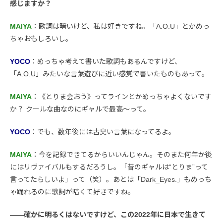
感じますか？
MAIYA
：歌詞は暗いけど、私は好きですね。「A.O.U」とかめっ
ちゃおもしろいし。
YOCO
：めっちゃ考えて書いた歌詞もあるんですけど、
「A.O.U」みたいな言葉遊びに近い感覚で書いたものもあって。
MAIYA
：《とりま会おう》ってラインとかめっちゃよくないです
か？ クールな曲なのにギャルで最高〜って。
YOCO
：でも、数年後には古臭い言葉になってるよ。
MAIYA
：今を記録できてるからいいんじゃん。そのまた何年か後
にはリヴァイバルもするだろうし。「昔のギャルは“とりま”って
言ってたらしいよ」って（笑）。あとは「Dark_Eyes.」もめっち
ゃ踊れるのに歌詞が暗くて好きですね。
――確かに明るくはないですけど、この2022年に日本で生きて