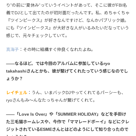
り”の前に“夏休み”っていうイベントがあって、そこに彼がFBI名
義でDJとして出てたのが初対面だったんです。私、めちゃくちゃ
『ツインピークス』が好きなんですけど、なんかパブリック娘。
にも『ツインピークス』が大好きな人がいるみたいだなっていう
感じで、元々チェックしていて。
真海子
：その時に結構すぐ仲良くなれたよね。
――なるほど。では今回のアルバムに参加しているryo
takahashiさんとかも、彼が繋げてくれたっていう感じなのでし
ょうか？
レイチェル
：うん、いまバックDJやってくれてるパーシーも、
ryoさんもみ〜んなたっちゃんが繋げてくれて。
――「Love Is Over」や「SUMMER HOLIDAY」などを手掛け
た三毛猫ホームレスや、今作で「ママレードボーイ」などにクレ
ジットされているESMEさんとはどのようにして知り合ったので