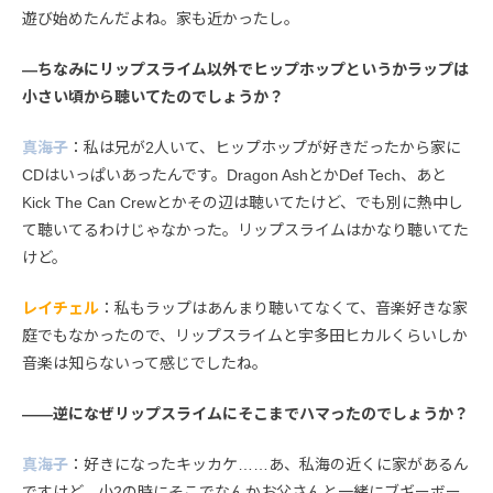
遊び始めたんだよね。家も近かったし。
—ちなみにリップスライム以外でヒップホップというかラップは
小さい頃から聴いてたのでしょうか？
真海子
：私は兄が2人いて、ヒップホップが好きだったから家に
CDはいっぱいあったんです。Dragon AshとかDef Tech、あと
Kick The Can Crewとかその辺は聴いてたけど、でも別に熱中し
て聴いてるわけじゃなかった。リップスライムはかなり聴いてた
けど。
レイチェル
：私もラップはあんまり聴いてなくて、音楽好きな家
庭でもなかったので、リップスライムと宇多田ヒカルくらいしか
音楽は知らないって感じでしたね。
――逆になぜリップスライムにそこまでハマったのでしょうか？
真海子
：好きになったキッカケ……あ、私海の近くに家があるん
ですけど、小2の時にそこでなんかお父さんと一緒にブギーボー