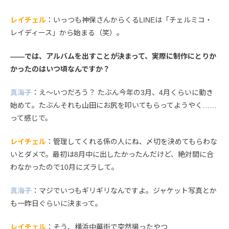
レイチェル
：いっつも神保さんからくるLINEは「チェルミコ・
レイディース」から始まる（笑）。
――では、アルバムを出すことが決まって、実際に制作にとりか
かったのはいつ頃なんですか？
真海子
：え〜いつだろう？ たぶん今年の3月、4月くらいに動き
始めて。たぶんそれも山田にお尻を叩いてもらってようやく……
って感じで。
レイチェル
：管理してくれる係の人にね、〆切を決めてもらわな
いとダメで。最初は8月中に出したかったんだけど、絶対間に合
わなかったので10月にズラして。
真海子
：マジでいつもギリギリなんですよ。ジャケット写真とか
も一昨日ぐらいに決まって。
レイチェル
：そう、横浜中華街で突然撮ったやつ