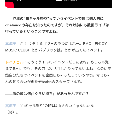
――昨年の”白ギャル祭り”っていうイベントで僕は個人的に
chelmicoの存在を知ったのですが、それ以前にも数回ライブは
行っていたということですよね。
真海子
：え！ うそ！ 9月12日のやつだよねー。EMC（ENJOY
MUSIC CLUB）とかパブリック娘。とかが出てたイベント。
レイチェル
：そうそう！ いいイベントだったよね。めっちゃ覚
えてる〜。でも、その前は2、3回しかやってないよね。なのに突
然自分たちでイベントを企画しちゃったっていうやつ。マミちゃ
んの知り合いが恵比寿baticaのスタッフさんで。
――あの頃は何曲ぐらい持ち曲があったんですか？
真海子
：”白ギャル祭り”の時は4曲ぐらいじゃないかな……
（笑）。