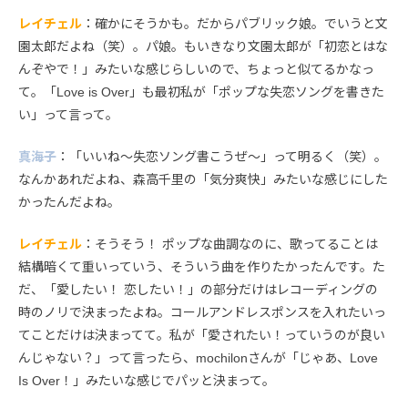
レイチェル
：確かにそうかも。だからパブリック娘。でいうと文
園太郎だよね（笑）。パ娘。もいきなり文園太郎が「初恋とはな
んぞやで！」みたいな感じらしいので、ちょっと似てるかなっ
て。「Love is Over」も最初私が「ポップな失恋ソングを書きた
い」って言って。
真海子
：「いいね〜失恋ソング書こうぜ〜」って明るく（笑）。
なんかあれだよね、森高千里の「気分爽快」みたいな感じにした
かったんだよね。
レイチェル
：そうそう！ ポップな曲調なのに、歌ってることは
結構暗くて重いっていう、そういう曲を作りたかったんです。た
だ、「愛したい！ 恋したい！」の部分だけはレコーディングの
時のノリで決まったよね。コールアンドレスポンスを入れたいっ
てことだけは決まってて。私が「愛されたい！っていうのが良い
んじゃない？」って言ったら、mochilonさんが「じゃあ、Love
Is Over！」みたいな感じでパッと決まって。