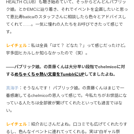
HEALTH CLUB）も聴き始めていて、そっからどんどんパブリッ
ク娘。とかEMCに辿り着き、それでイベントを企画したいと思っ
て恵比寿baticaのスタッフさんに相談したら色々とアドバイスし
てくれて……。一気に憧れの人たちをお呼びできたって感じで
す。
レイチェル
：私は全員「はて？ どなた？」って感じだったけど。
宇多田ヒカルしか知らなかったので（笑）。
――パブリック娘。の斎藤くんは大分早い段階でchelmicoに対
する
めちゃくちゃ熱い文章をTumblrにUP
してましたよね。
真海子
：そうなんです！ パブリック娘。の斎藤くんはまじで一
番感謝してるchelmicoの恩人って感じで。今私たちがお世話にな
っている人たちは全部彼が繋げてくれたといっても過言ではな
い。
レイチェル
：紹介おじさんだよね。口コミでも広げてくれたりす
るし、色んなイベントに連れてってくれる。実は“白ギャル祭