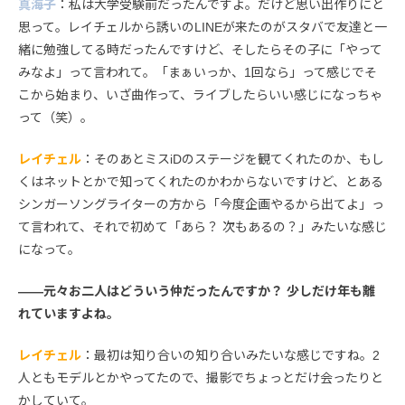
真海子
：私は大学受験前だったんですよ。だけど思い出作りにと
思って。レイチェルから誘いのLINEが来たのがスタバで友達と一
緒に勉強してる時だったんですけど、そしたらその子に「やって
みなよ」って言われて。「まぁいっか、1回なら」って感じでそ
こから始まり、いざ曲作って、ライブしたらいい感じになっちゃ
って（笑）。
レイチェル
：そのあとミスiDのステージを観てくれたのか、もし
くはネットとかで知ってくれたのかわからないですけど、とある
シンガーソングライターの方から「今度企画やるから出てよ」っ
て言われて、それで初めて「あら？ 次もあるの？」みたいな感じ
になって。
――元々お二人はどういう仲だったんですか？ 少しだけ年も離
れていますよね。
レイチェル
：最初は知り合いの知り合いみたいな感じですね。2
人ともモデルとかやってたので、撮影でちょっとだけ会ったりと
かしていて。