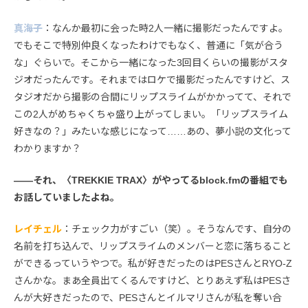
真海子
：なんか最初に会った時2人一緒に撮影だったんですよ。
でもそこで特別仲良くなったわけでもなく、普通に「気が合う
な」ぐらいで。そこから一緒になった3回目くらいの撮影がスタ
ジオだったんです。それまではロケで撮影だったんですけど、ス
タジオだから撮影の合間にリップスライムがかかってて、それで
この2人がめちゃくちゃ盛り上がってしまい。「リップスライム
好きなの？」みたいな感じになって……あの、夢小説の文化って
わかりますか？
――それ、〈TREKKIE TRAX〉がやってるblock.fmの番組でも
お話していましたよね。
レイチェル
：チェック力がすごい（笑）。そうなんです、自分の
名前を打ち込んで、リップスライムのメンバーと恋に落ちること
ができるっていうやつで。私が好きだったのはPESさんとRYO-Z
さんかな。まあ全員出てくるんですけど、とりあえず私はPESさ
んが大好きだったので、PESさんとイルマリさんが私を奪い合