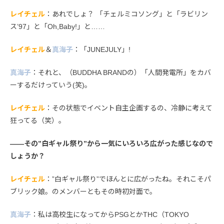
レイチェル
：あれでしょ？ 「チェルミコソング」と「ラビリン
ス’97」と「Oh,Baby!」と……
レイチェル
＆
真海子
：「JUNEJULY」!
真海子
：それと、（BUDDHA BRANDの）「人間発電所」をカバ
ーするだけっていう(笑)。
レイチェル
：その状態でイベント自主企画するの、冷静に考えて
狂ってる（笑）。
――その”白ギャル祭り”から一気にいろいろ広がった感じなので
しょうか？
レイチェル
：”白ギャル祭り”でほんとに広がったね。それこそパ
ブリック娘。のメンバーともその時初対面で。
真海子
：私は高校生になってからPSGとかTHC（TOKYO