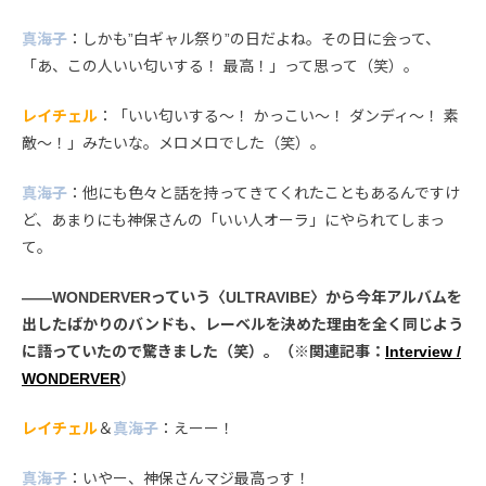
真海子
：しかも”白ギャル祭り”の日だよね。その日に会って、
「あ、この人いい匂いする！ 最高！」って思って（笑）。
レイチェル
：「いい匂いする〜！ かっこい〜！ ダンディ〜！ 素
敵〜！」みたいな。メロメロでした（笑）。
真海子
：他にも色々と話を持ってきてくれたこともあるんですけ
ど、あまりにも神保さんの「いい人オーラ」にやられてしまっ
て。
――WONDERVERっていう〈ULTRAVIBE〉から今年アルバムを
出したばかりのバンドも、レーベルを決めた理由を全く同じよう
に語っていたので驚きました（笑）。（※関連記事：
Interview /
WONDERVER
）
レイチェル
＆
真海子
：えーー！
真海子
：いやー、神保さんマジ最高っす！