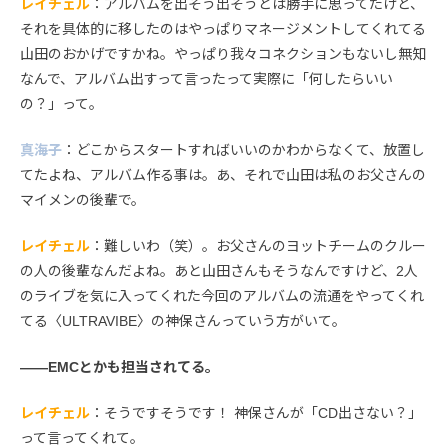
レイチェル
：アルバムを出そう出そうとは勝手に思ってたけど、
それを具体的に移したのはやっぱりマネージメントしてくれてる
山田のおかげですかね。やっぱり我々コネクションもないし無知
なんで、アルバム出すって言ったって実際に「何したらいい
の？」って。
真海子
：どこからスタートすればいいのかわからなくて、放置し
てたよね、アルバム作る事は。あ、それで山田は私のお父さんの
マイメンの後輩で。
レイチェル
：難しいわ（笑）。お父さんのヨットチームのクルー
の人の後輩なんだよね。あと山田さんもそうなんですけど、2人
のライブを気に入ってくれた今回のアルバムの流通をやってくれ
てる〈ULTRAVIBE〉の神保さんっていう方がいて。
――EMCとかも担当されてる。
レイチェル
：そうですそうです！ 神保さんが「CD出さない？」
って言ってくれて。