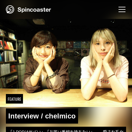
Skip
to
content
FEATURE
Interview / chelmico
「J-POPはヤバい」「お笑い番組を持ちたい」――愛され系女