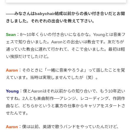
――みなさんはbabychair結成以前からの長い付き合いだとお聞
きしました。それぞれの出会いを教えて下さい。
Sean
：8〜10年くらいの付き合いになるかな。Youngとは音楽フ
ェスで知り合いました。Aaronとの出会いは教会です。友だちが
通っていた教会に連れて行かれて、そこで会いました。最初は軽
い挨拶だけでしたけど。
Aaron
：そのときに「一緒に音楽やろうよ」って話したことを覚
えています。当時は実現しませんでしたが（笑）。
Young
：僕とAaronはそれ以前からの知り合いで、もう10年近い
ですね。2人とも楽曲制作──アレンジ、レコーディング、作詞作
曲など、どちらかというと裏方の仕事からキャリアをスタートさ
せたんです。
Aaron
：僕は以前、英語で歌うバンドをやっていたんだけど、