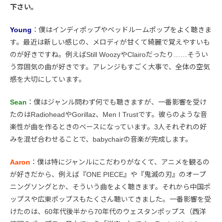
下さい。
Young
：僕はインディポップやベッドルームポップをよく聴きま
す。最近は新しい感じの、メロディが甘くて綺麗で覚えやすいも
のが好きですね。例えばStill WoozyやClairoだったり……そうい
う雰囲気の曲が好きです。アレンジもすごく大事で、全体の空気
感を大切にしています。
Sean
：僕はジャンル問わず何でも聴きますが、一番影響を受け
たのはRadioheadやGorillaz、Men I Trustです。彼らのような音
楽性が曲を作るときのベースになっています。3人それぞれの好
みを混ぜ合わせることで、babychairの音楽が完成します。
Aaron
：僕は特にジャンルにこだわりがなくて、アニメを観るの
が好きだから、例えば『ONE PIECE』や『鬼滅の刃』のオープ
ニングソングとか、そういう曲をよく聴きます。それから中国ポ
ップスや広東ポップスもたくさん聴いてきました。一番影響を受
けたのは、60年代後半から70年代のウェスタンポップス（西洋