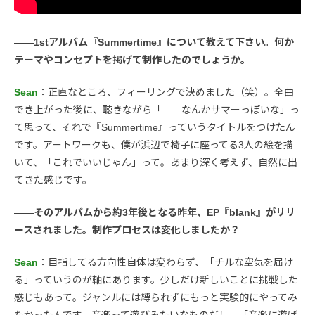
――1stアルバム『Summertime』について教えて下さい。何か
テーマやコンセプトを掲げて制作したのでしょうか。
Sean
：正直なところ、フィーリングで決めました（笑）。全曲
でき上がった後に、聴きながら「……なんかサマーっぽいな」っ
て思って、それで『Summertime』っていうタイトルをつけたん
です。アートワークも、僕が浜辺で椅子に座ってる3人の絵を描
いて、「これでいいじゃん」って。あまり深く考えず、自然に出
てきた感じです。
――そのアルバムから約3年後となる昨年、EP『blank』がリリ
ースされました。制作プロセスは変化しましたか？
Sean
：目指してる方向性自体は変わらず、「チルな空気を届け
る」っていうのが軸にあります。少しだけ新しいことに挑戦した
感じもあって。ジャンルには縛られずにもっと実験的にやってみ