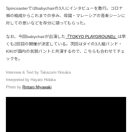
Spincoasterではbabychairの3人にインタビューを敢行。コロナ
禍の結成からこれまでの歩み、母国・マレーシアの音楽シーンに
対しての思いなどを存分に語ってもらった。
なお、今回babychairが出演した
『TOKYO PLAYGROUND』
は早
くも2回目の開催が決定している。次回はタイの3人組バンド・
KIKIが国内の気鋭バントと共演するので、こちらも合わせてチェ
ックを。
Interview & Text by Takazumi Hosaka
Interpreted by Hayato Hidaka
Photo by
Rintaro Miyawaki