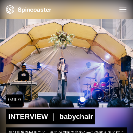
Skip
to
content
FEATURE
INTERVIEW ｜ babychair
夢は世界を回ること、それが自国の音楽シーンを変えると信じ