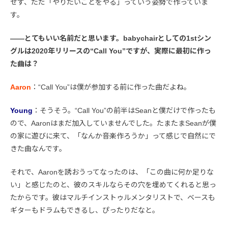
せず、ただ「やりたいことをやる」っていう姿勢で作っていま
す。
――とてもいい名前だと思います。babychairとしての1stシン
グルは2020年リリースの“Call You”ですが、実際に最初に作っ
た曲は？
Aaron
：“Call You”は僕が参加する前に作った曲だよね。
Young
：そうそう。“Call You”の前半はSeanと僕だけで作ったも
ので、Aaronはまだ加入していませんでした。たまたまSeanが僕
の家に遊びに来て、「なんか音楽作ろうか」って感じで自然にで
きた曲なんです。
それで、Aaronを誘おうってなったのは、「この曲に何か足りな
い」と感じたのと、彼のスキルならその穴を埋めてくれると思っ
たからです。彼はマルチインストゥルメンタリストで、ベースも
ギターもドラムもできるし、ぴったりだなと。