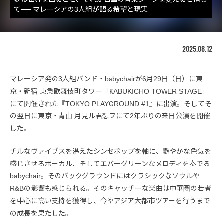
て── マレーシアの3人組が語る希望と現実
2025.08.12
マレーシア発の3人組バンド・babychairが6月29日（日）に東
京・新宿 東急歌舞伎町タワー「KABUKICHO TOWER STAGE」
にて開催された『TOKYO PLAYGROUND #1』に出演。そしてそ
の翌日に東京・青山 月見ル君想フにて2年ぶりの来日公演を開催
した。
チルなヴァイブスを湛えたシンセポップを軸に、艷やかな色気を
感じさせるボーカル、そしてエバーグリーンなメロディを奏でる
babychair。そのバックグラウンドにはクラシックなソウルや
R&Bの影響も感じられる。そのキャッチーな楽曲は中華圏の若者
を中心に高い支持を獲得し、今やアジア大都市ツアーを行うまで
の成長を果たした。