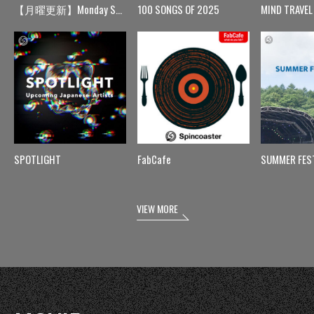
【月曜更新】Monday Spin
100 SONGS OF 2025
MIND TRAVEL
SPOTLIGHT
FabCafe
SUMMER FES
VIEW MORE