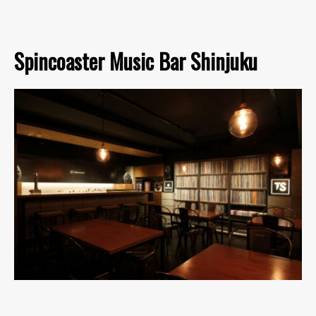
Spincoaster Music Bar Shinjuku