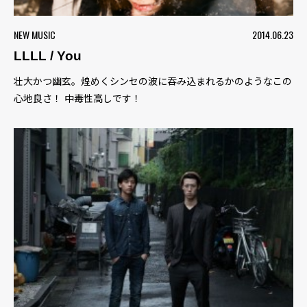
NEW MUSIC
2014.06.23
LLLL / You
壮大かつ幽玄。煌めくシンセの波に吞み込まれるかのようなこの
心地良さ！ 中毒性高しです！