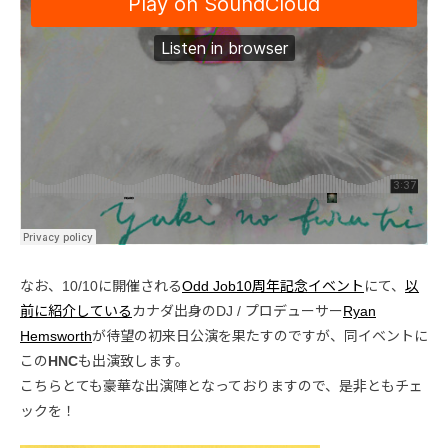
なお、10/10に開催される
Odd Job10周年記念イベント
にて、
以
前に紹介している
カナダ出身のDJ / プロデューサー
Ryan
Hemsworth
が待望の初来日公演を果たすのですが、同イベントに
この
HNC
も出演致します。
こちらとても豪華な出演陣となっておりますので、是非ともチェ
ックを！