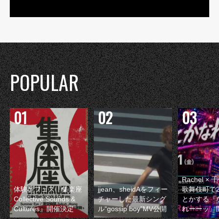
POPULAR
Rachel 
体験型フェス『集楽座
jjean、sheidAをフィー
歌舞伎町で
Collective Sounds &
チャーした最新シング
とかする『
Cultures』開催決定
ル“gossip boy”MV公開
れーーッ』