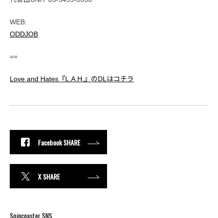
WEB:
ODDJOB
==
Love and Hates『L.A.H.』のDLはコチラ
Facebook SHARE
X SHARE
Spincoaster SNS