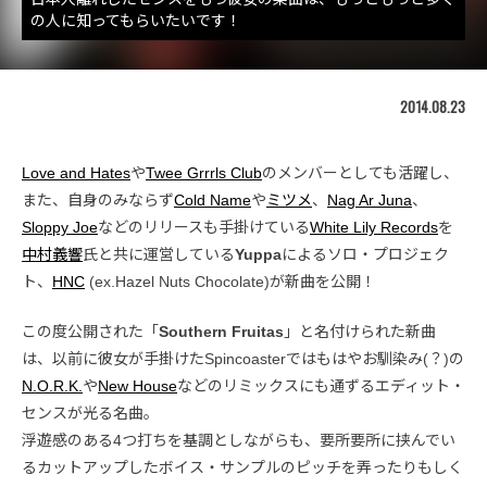
の人に知ってもらいたいです！
2014.08.23
Love and Hates
や
Twee Grrrls Club
のメンバーとしても活躍し、
また、自身のみならず
Cold Name
や
ミツメ
、
Nag Ar Juna
、
Sloppy Joe
などのリリースも手掛けている
White Lily Records
を
中村義響
氏と共に運営している
Yuppa
によるソロ・プロジェク
ト、
HNC
(ex.Hazel Nuts Chocolate)が新曲を公開！
この度公開された「
Southern Fruitas
」と名付けられた新曲
は、以前に彼女が手掛けたSpincoasterではもはやお馴染み(？)の
N.O.R.K.
や
New House
などのリミックスにも通ずるエディット・
センスが光る名曲。
浮遊感のある4つ打ちを基調としながらも、要所要所に挟んでい
るカットアップしたボイス・サンプルのピッチを弄ったりもしく