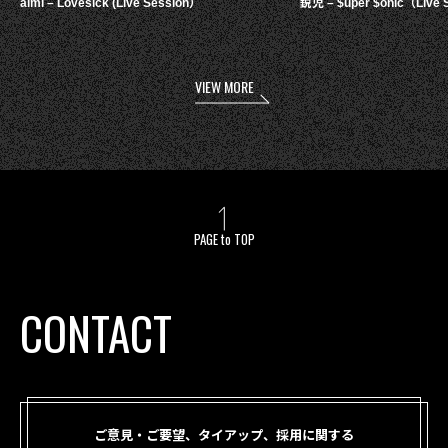
aimi – Lovesick (Live Session）
鋭児 – $uper $onic（Live 
VIEW MORE
PAGE to TOP
CONTACT
ご意見・ご要望、タイアップ、採用に関する