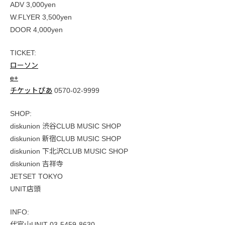
ADV 3,000yen
W.FLYER 3,500yen
DOOR 4,000yen
TICKET:
ローソン
e+
チケットぴあ
0570-02-9999
SHOP:
diskunion 渋谷CLUB MUSIC SHOP
diskunion 新宿CLUB MUSIC SHOP
diskunion 下北沢CLUB MUSIC SHOP
diskunion 吉祥寺
JETSET TOKYO
UNIT店頭
INFO:
代官山UNIT 03-5459-8630