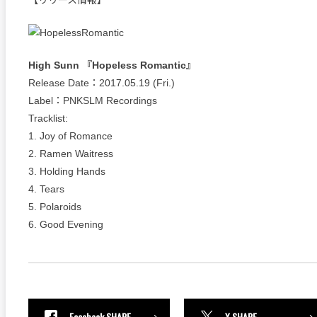
【リリース情報】
High Sunn 『Hopeless Romantic』
Release Date：2017.05.19 (Fri.)
Label：PNKSLM Recordings
Tracklist:
1. Joy of Romance
2. Ramen Waitress
3. Holding Hands
4. Tears
5. Polaroids
6. Good Evening
Facebook SHARE
X SHARE