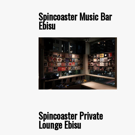
Spincoaster Music Bar
Ebisu
Spincoaster Private
Lounge Ebisu