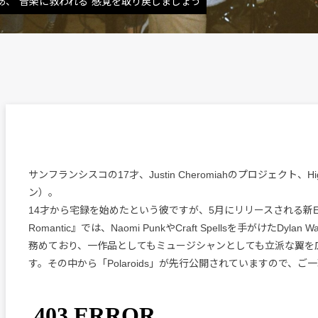
！ さあ、"音楽に救われる"感覚を取り戻しましょう
サンフランシスコの17才、Justin Cheromiahのプロジェクト、Hi
ン）。
14才から宅録を始めたという彼ですが、5月にリリースされる新EP『H
Romantic』では、Naomi PunkやCraft Spellsを手がけたDyla
務めており、一作品としてもミュージシャンとしても立派な翼を
す。その中から「Polaroids」が先行公開されていますので、ご