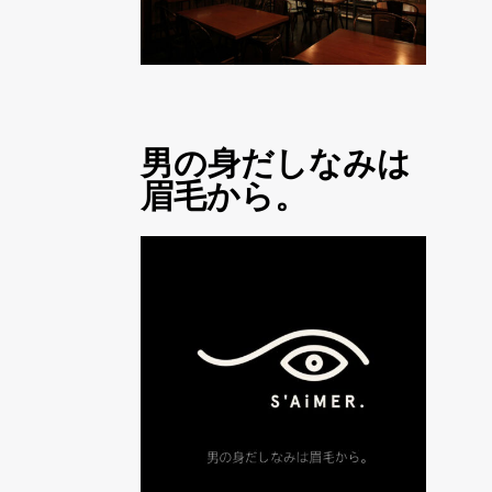
男の身だしなみは
眉毛から。