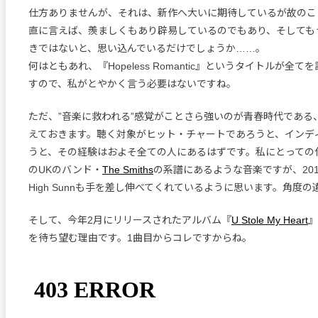
仕方ありませんが、それは、新作へ大いに期待しているが故のこ
直に言えば、羨ましくもあり辟易しているのでもあり、そしても
きではないと、思い込んでいるだけでしょうか……。
何はともあれ、『Hopeless Romantic』というタイトルが全
すので、私がとやかく言う必要はないですね。
ただ、”音楽に救われる”感覚がことさら強いのが青春時代である
えておきます。聴く対象がヒット・チャートであろうと、インデ
うと、その経験はおよそ全ての人にあるはずです。私にとっての
のUKのバンド・
The Smiths
の系譜にあるような音楽ですが、20
High Sunnも手を差し伸べてくれているように思います。角度
そして、今年2月にリリースされたアルバム『
U Stole My Heart
』
を待ち望む理由です。1曲目からコレですからね。