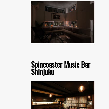
Spincoaster Music Bar
Shinjuku