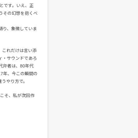
とです。いえ、正
うその幻想を抱くべ
てを語り、象徴していま
、これだけは言い添
ィ・サウンドであろ
代弁者は、80年代
17年、今この瞬間の
の違うやり方で。
こそ、私が次回作