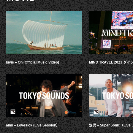
luvis – Oh (Official Music Video)
MIND TRAVEL 2023 
aimi – Lovesick (Live Session）
鋭児 – $uper $onic（Live 