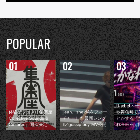
POPULAR
Rachel 
体験型フェス『集楽座
jjean、sheidAをフィー
歌舞伎町で
Collective Sounds &
チャーした最新シング
とかする『
Cultures』開催決定
ル“gossip boy”MV公開
れーーッ』