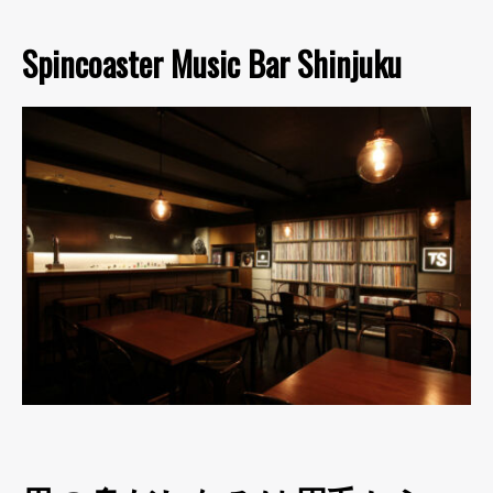
Spincoaster Music Bar Shinjuku