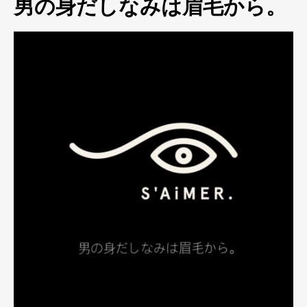
男の身だしなみは眉毛から。