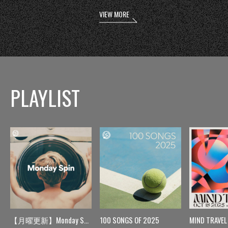
VIEW MORE
PLAYLIST
【月曜更新】Monday Spin
100 SONGS OF 2025
MIND TRAVEL