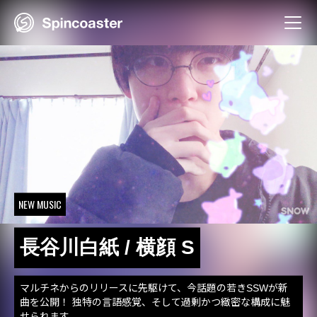
Skip
to
content
NEW MUSIC
長谷川白紙 / 横顔 S
マルチネからのリリースに先駆けて、今話題の若きSSWが新
曲を公開！ 独特の言語感覚、そして過剰かつ緻密な構成に魅
せられます