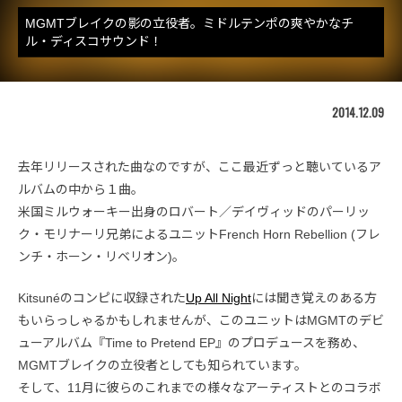
MGMTブレイクの影の立役者。ミドルテンポの爽やかなチ
ル・ディスコサウンド！
2014.12.09
去年リリースされた曲なのですが、ここ最近ずっと聴いているア
ルバムの中から１曲。
米国ミルウォーキー出身のロバート／デイヴィッドのパーリッ
ク・モリナーリ兄弟によるユニットFrench Horn Rebellion (フレ
ンチ・ホーン・リベリオン)。
Kitsunéのコンピに収録された
Up All Night
には聞き覚えのある方
もいらっしゃるかもしれませんが、このユニットはMGMTのデビ
ューアルバム『Time to Pretend EP』のプロデュースを務め、
MGMTブレイクの立役者としても知られています。
そして、11月に彼らのこれまでの様々なアーティストとのコラボ