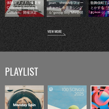
体験型フェス『集楽座
jjean、sheidAをフィー
歌舞伎町で
Collective Sounds &
チャーした最新シング
とかする『
Cultures』開催決定
ル“gossip boy”MV公開
れーーッ』
VIEW MORE
PLAYLIST