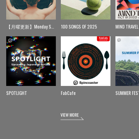
【月曜更新】Monday Spin
100 SONGS OF 2025
MIND TRAVEL
SPOTLIGHT
FabCafe
SUMMER FES
VIEW MORE