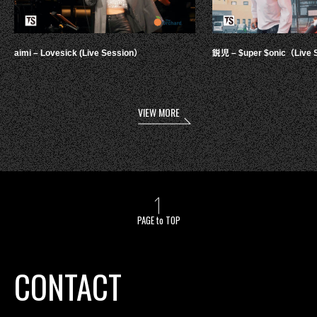
aimi – Lovesick (Live Session）
鋭児 – $uper $onic（Live 
VIEW MORE
PAGE to TOP
CONTACT