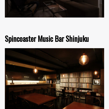
Spincoaster Music Bar Shinjuku