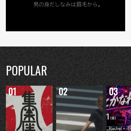
POPULAR
Rachel 