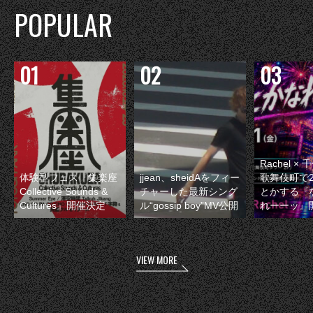
POPULAR
Rachel 
体験型フェス『集楽座
jjean、sheidAをフィー
歌舞伎町で
Collective Sounds &
チャーした最新シング
とかする『
Cultures』開催決定
ル“gossip boy”MV公開
れーーッ』
VIEW MORE