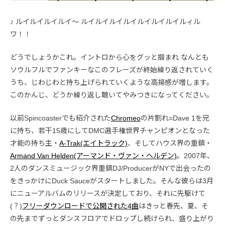
♪ ルイルイルイルイ〜 ルイルイルイルイルイルイルイルィル
ワ！！
どうでしょうかこれ。イントロから心をグッと掴まれ なんとも
ソウルフルでファンキーなこのフレーズが終始繰り返されていく
うち、じわじわと持ち上げられていくような高揚感が増します。
このかんじ、どうか繰り返し聴いてやみつきになってください。
以前Spincoasterでも紹介された
Chromeo
の片割れ=Dave 1を兄
に持ち、若干15歳にしてDMC選手権世界チャンピオンとなった
才能の持ち主・
A-Trak(エイトラック)
、そしてハウス界の重鎮・
Armand Van Helden(アーマンド・ヴァン・ヘルデン)
。2007年、
2人のダンスミュージック界重鎮DJ/ProducerがNYで出会ったの
をきっかけにDuck Sauceがスタートしました。そんな彼らは3月
にニューアルバムのリリースが決定しており、それに先駆けて
(？)
フリーダウンロードで公開された4曲
はきっと春先、夏、そ
の先までずっとダンスフロアでドロップし続けられ、盛り上がり