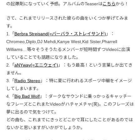
の起爆剤になっていく予感。アルバムのTeaserは
こちら
から！
さて、これまでリリースされた彼らの曲をいくつか挙げてみま
す。
1.「
Berbra Streisand(=バーバラ・ストレイサンド)
」：
Chromeo,Diplo,DJ Mehdi,Kanye West,Kid Sister,Pharrell
Williams…等々そうそうたるメンバーが短時間ずつVideoに出演
していることでも話題になりました。
2.「
aNYway(=エニウェイ)
」：もう最高！という言葉しか出てき
ません。
3.「
Radio Stereo
」：特に夏に行われるスポーツ中継をイメージ
してしまいます。
4.「
Big Bad Wolf
」：ダークなサウンドに乗っかっるキャッチー
なフレーズとこれまたVideoがハチャメチャ(笑)。このフレーズは
夢に出るので気をつけて。
どの曲も、これまでにきっとどこかで耳にしたことがあるのでは
ないかと思いますがいかがでしょうか。