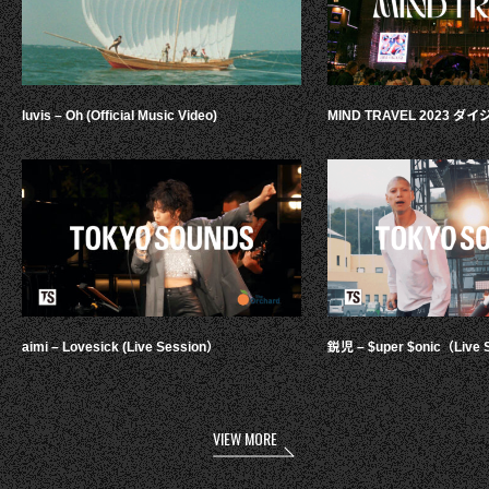
luvis – Oh (Official Music Video)
MIND TRAVEL 2023 
aimi – Lovesick (Live Session）
鋭児 – $uper $onic（Live 
VIEW MORE