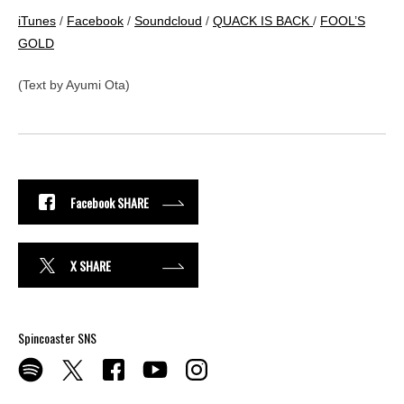
iTunes
/
Facebook
/
Soundcloud
/
QUACK IS BACK
/
FOOL’S
GOLD
(Text by Ayumi Ota)
Facebook SHARE
X SHARE
Spincoaster SNS