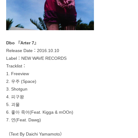
Dbo 『Arter 7』
Release Date：2016.10.10
Label：NEW WAVE RECORDS
Tracklist：
1. Freeview
2. 우주 (Space)
3. Shotgun
4. 피구왕
5. 괴물
6. 좋아 죽어(Feat. Kigga & mOOn)
7. 연(Feat. Dawg)
（Text By Daichi Yamamoto）