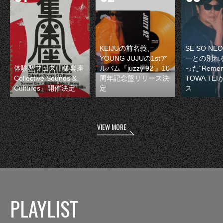
KEIJUの前名義、
SE SO N
YOUNG JUJUの1stア
一との別れ
体験型フェス『集楽座
ルバム『juzzy 92’』10
った“Remem
Collective Sounds &
周年記念盤リリース決
TOWA TE
Cultures』開催決定
定
ス
VIEW MORE
PLAYLIST