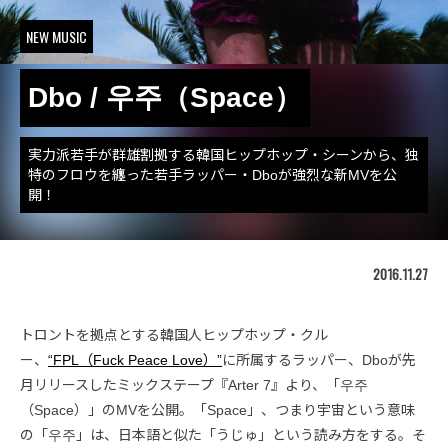
NEW MUSIC
Dbo / 우주（Space）
実力派若手が群雄割拠する韓国ヒップホップ・シーンから、独
特のフロウを纏った若手ラッパー・Dboが強烈な新MVを公
開！
2016.11.27
トロントを拠点とする韓国人ヒップホップ・クル
ー、
“FPL（Fuck Peace Love）”
に所属するラッパー、Dboが先
月リリースしたミックステープ『Arter 7』より、「우주
（Space）」のMVを公開。「Space」、つまり宇宙という意味
の「우주」は、日本語と似た「うじゅ」という読み方をする。そ