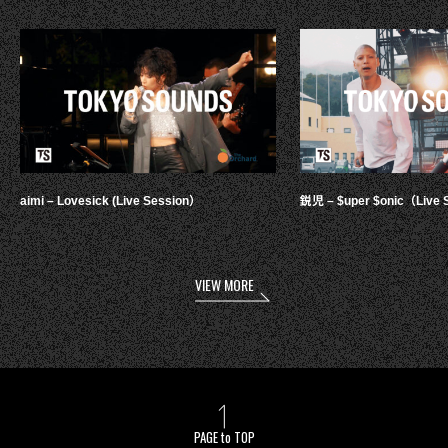
aimi – Lovesick (Live Session）
鋭児 – $uper $onic（Live 
VIEW MORE
PAGE to TOP