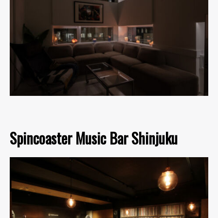
Spincoaster Music Bar Shinjuku