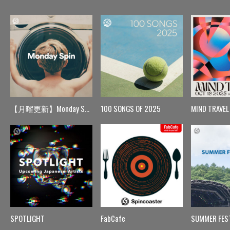
【月曜更新】Monday Spin
100 SONGS OF 2025
MIND TRAVEL
SPOTLIGHT
FabCafe
SUMMER FES