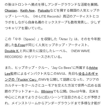
の後はトロントへ拠点を移しアンダーグラウンドな活動を展開。
Okasian
、
Keith Ape
、
Paloalto
などを擁する韓国の人気ヒップホ
ップ・レーベル、〈HI-LITE Records〉周辺のアーティストとコ
ラボをしながら自身名義のミックステープも数枚発表し、少しず
つキャリアを築いていた。
この「우주（Space）」を収録した『Arter 7』は、その
を今年脱
退した
B-Free
が同じく人気ヒップホップ・アーティスト、
Double K
と共に新たに設立したレーベル、〈NEW WAVE
RECORDS〉からリリースされている。
また、ヒップホップ・クルー、”Jay Co Bees”に所属する
Arkhe
Lee
監修によるインパクト大なこのMVは、先日も
ゆるふわギャ
ングの「Fuckin’ Car」
のMVを公開して話題になった、アジアの
カルチャーをクールさとユーモアを交えた方法で世界へ広める話
題のプラットフォーム、
88rising
でも公開。Dboは今後、北米を
中心にこれまでよりさらに広いシーンで注目されることが予想さ
れ、メインストリームからアンダーグラウンドまで多様な才能が