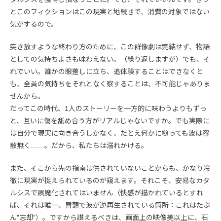
とこのフィクションはこの現実と地続きで、消費の対象ではない
気がするので。
突き放すような終わり方のために、この群像劇は完結せず、物語
としての気持ちよさも味わえない。（繰り返しますが）でも、そ
れでいい。誰かの眼差しに立ち、追体験することはできなくと
も、全員の気持ちをそれとなく察することは、不可能じゃありま
せんから。
だってこの時代、1人のストーリーを一方的に味わうよりもずっ
と、互いに傷を舐め合う方がリアルじゃないですか。でも実際に
は自分で現実に向き合うしかなく、たとえ何かに縋っても波は容
赦無く……。だから、私たちは溺れかける。
また、そこから先の指南は供されていないことからも、かなり冷
徹に現実が捉えられているのが窺えます。それこそ、安易なカタ
ルシスで誤魔化されてはいません（快感が描かれているとすれ
ば、それは唯一、冒頭で波が逆再生されている箇所：これはたぶ
ん”忘却”）。ですから讃えるべきは、画面上の映像美以上に、石