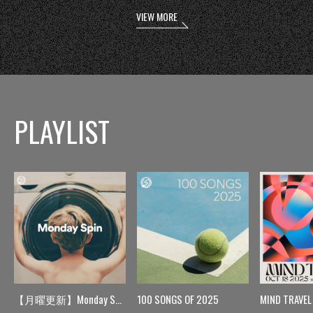
VIEW MORE
PLAYLIST
【月曜更新】Monday Spin
100 SONGS OF 2025
MIND TRAVEL