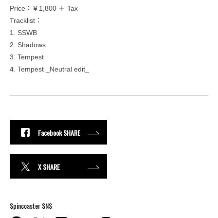
Price：￥1,800 ＋ Tax
Tracklist：
1. SSWB
2. Shadows
3. Tempest
4. Tempest _Neutral edit_
Facebook SHARE
X SHARE
Spincoaster SNS