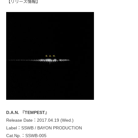
【リリース情報】
D.A.N. 『TEMPEST』
Release Date：2017.04.19 (Wed.)
Label：SSWB / BAYON PRODUCTION
Cat.Np.：SSWB-005