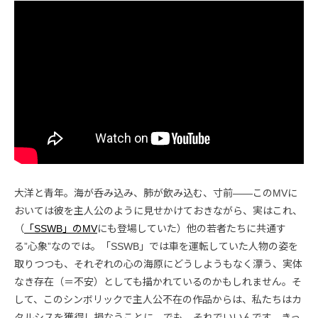
大洋と青年。海が呑み込み、肺が飲み込む、寸前――このMVに
おいては彼を主人公のように見せかけておきながら、実はこれ、
（
「SSWB」のMV
にも登場していた）他の若者たちに共通す
る”心象”なのでは。「SSWB」では車を運転していた人物の姿を
取りつつも、それぞれの心の海原にどうしようもなく漂う、実体
なき存在（＝不安）としても描かれているのかもしれません。そ
して、このシンボリックで主人公不在の作品からは、私たちはカ
タルシスを獲得し損なうことに。でも、それでいいんです。きっ