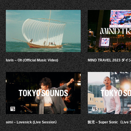
luvis – Oh (Official Music Video)
MIND TRAVEL 2023 
aimi – Lovesick (Live Session）
鋭児 – $uper $onic（Live 