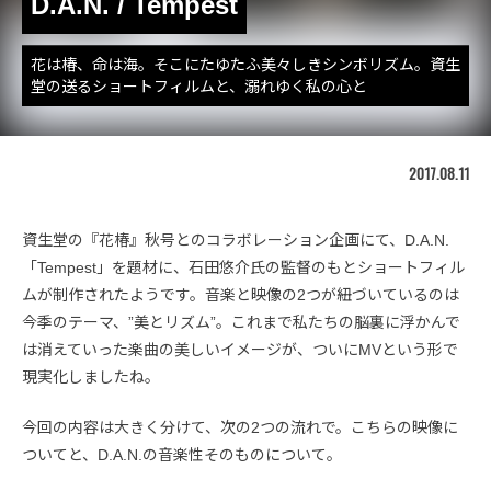
D.A.N. / Tempest
花は椿、命は海。そこにたゆたふ美々しきシンボリズム。資生
堂の送るショートフィルムと、溺れゆく私の心と
2017.08.11
資生堂の『花椿』秋号とのコラボレーション企画にて、D.A.N.
「Tempest」を題材に、石田悠介氏の監督のもとショートフィル
ムが制作されたようです。音楽と映像の2つが紐づいているのは
今季のテーマ、”美とリズム”。これまで私たちの脳裏に浮かんで
は消えていった楽曲の美しいイメージが、ついにMVという形で
現実化しましたね。
今回の内容は大きく分けて、次の2つの流れで。こちらの映像に
ついてと、D.A.N.の音楽性そのものについて。