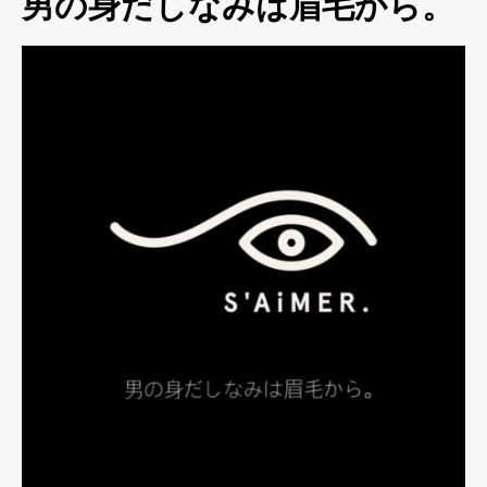
男の身だしなみは眉毛から。