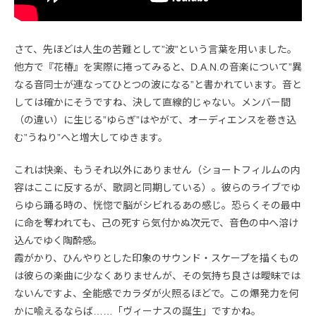
さて、先ほどは人生の苦難として”波”という言葉を用いました。
他方で『花椿』を実際に捲ってみると、D.A.N.の音楽について”異
なる音同士が連なってひとつの波になる”と書かれています。音と
しては確かにそうですね、決して直線的じゃない。メンバー間
（の違い）に生じる”ゆらぎ”はやがて、オーディエンスを巻き込
む”うねり”へと増大してゆきます。
これは快楽、もうそれ以外にありません（ショートフィルムの内
容はここに反するが、歌詞と同期している）。彼らのライブでゆ
らゆら踊る時の、恍惚で脳がシビれるあの感じ。恐らくその最中
に命を奪われても、己の死すら気付かぬ次元で、音色の中へ溶け
込んでゆく陶酔感。
霞がかり、ひんやりとした印象のサウンド・スケープを描くもの
は彼らの楽曲に少なくありませんが、その気持ち良さは曖昧では
ないんですよ、全能感でカラダが火照るほどで。この爆発力を何
かに喩えるならば……「ヴィーナスの誕生」ですかね。