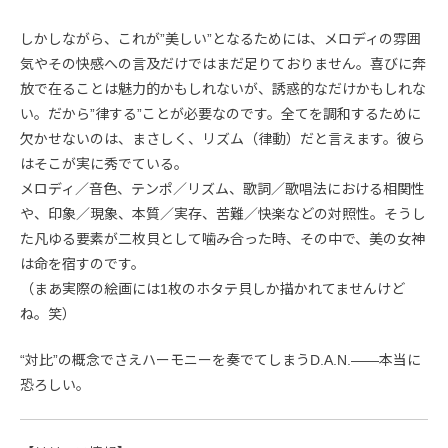
しかしながら、これが”美しい”となるためには、メロディの雰囲
気やその快感への言及だけではまだ足りておりません。喜びに奔
放で在ることは魅力的かもしれないが、誘惑的なだけかもしれな
い。だから”律する”ことが必要なのです。全てを調和するために
欠かせないのは、まさしく、リズム（律動）だと言えます。彼ら
はそこが実に秀でている。
メロディ／音色、テンポ／リズム、歌詞／歌唱法における相関性
や、印象／現象、本質／実存、苦難／快楽などの対照性。そうし
た凡ゆる要素が二枚貝として噛み合った時、その中で、美の女神
は命を宿すのです。
（まあ実際の絵画には1枚のホタテ貝しか描かれてませんけど
ね。笑）
“対比”の概念でさえハーモニーを奏でてしまうD.A.N.――本当に
恐ろしい。