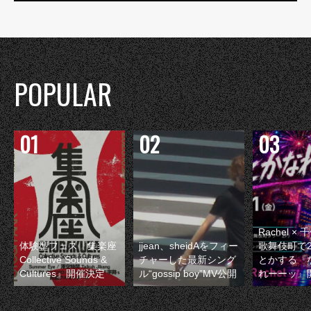
POPULAR
Rachel 
体験型フェス『集楽座
jjean、sheidAをフィー
歌舞伎町で
Collective Sounds &
チャーした最新シング
とかする『
Cultures』開催決定
ル“gossip boy”MV公開
れーーッ』