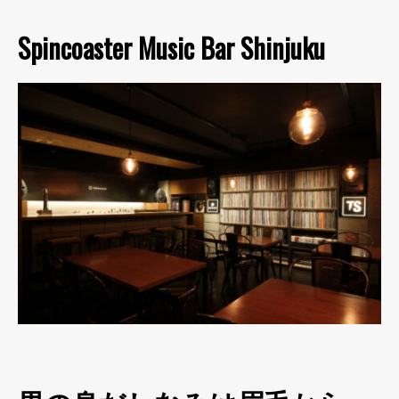
Spincoaster Music Bar Shinjuku