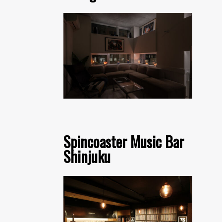
Spincoaster Music Bar
Shinjuku