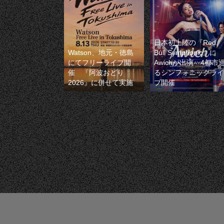
日本初上陸の『Red
Watson、地元・徳島
Bull Symphonic』に
にてフリーライブ開
Awichが出演 4都市
催 『阿波おどり
るシンフォニックライ
2026』に併せて実施
ブ開催