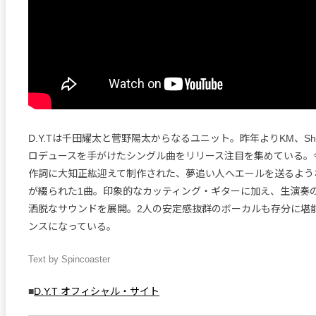
D.Y.Tは千田耀太と菅野陽太からなるユニット。昨年よりKM、Shin 
ロデュースを手がけたシングル曲をリリース注目を集めている。今
作詞に大知正紘迎えて制作された、夢追い人へエールを送るよう
が綴られた1曲。印象的なカッティング・ギターに加え、生演奏
洒脱なサウンドを展開。2人の安定感抜群のボーカルも存分に堪
ンスになっている。
Text by Spincoaster
■
D.Y.T オフィシャル・サイト