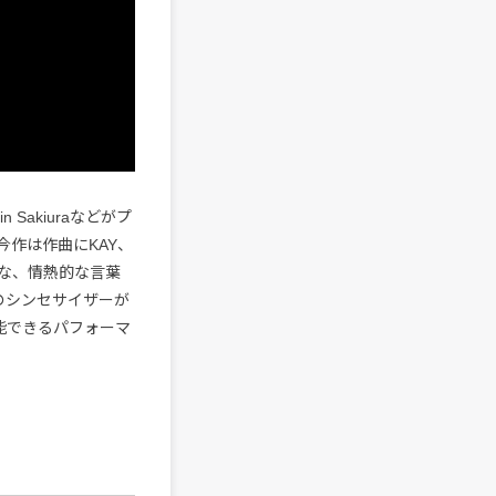
Sakiuraなどがプ
作は作曲にKAY、
な、情熱的な言葉
のシンセサイザーが
能できるパフォーマ