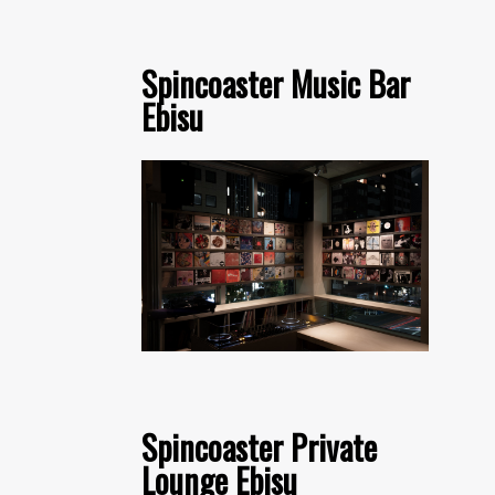
Spincoaster Music Bar
Ebisu
Spincoaster Private
Lounge Ebisu