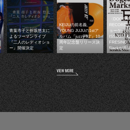
〈DOGEA
KEIJUの前名義、
RECORD
青葉市子と折坂悠太に
YOUNG JUJUの1stア
ョーケース
巡
よるツーマンライブ
ルバム『juzzy 92’』10
ISSUGI、K
『二人のレディオショ
周年記念盤リリース決
FRESIN
ー』開催決定
定
5lackが共
VIEW MORE