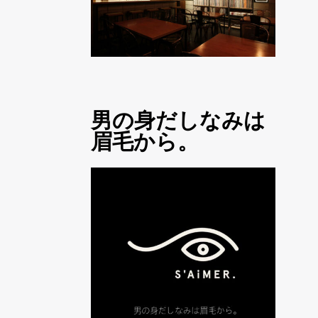
男の身だしなみは
眉毛から。