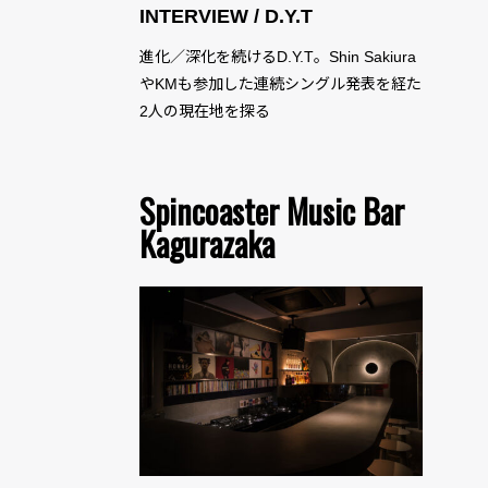
INTERVIEW / D.Y.T
進化／深化を続けるD.Y.T。Shin Sakiura
やKMも参加した連続シングル発表を経た
2人の現在地を探る
Spincoaster Music Bar
Kagurazaka