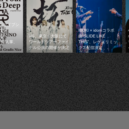
R
S〉ライブシ
で
IBUKI × idomコラボ
ID
XG、東京・大阪にて
曲“SLIDE LIKE
O、仙人掌、
ワールドツアーファイ
THIS”、レゲエリミッ
演
ナル公演の開催が決定
クス配信決定