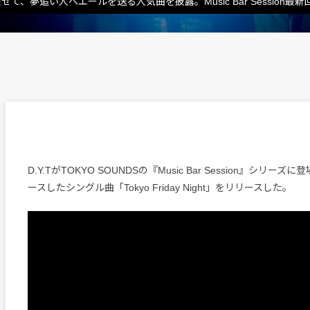
て、夢追い人へエールを送る人気曲を披露。Music Bar Session最
D.Y.TがTOKYO SOUNDSの『Music Bar Session』シリー
ースしたシングル曲「Tokyo Friday Night」をリリースした。