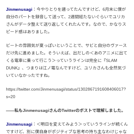
Jinmenusagi
：今やりとりを遡ってたんですけど、6月末に僕が
自分のパートを録音して送って、2週間経たないぐらいでユリカ
さんがデータ整えて送り返してくれたんです。なので、かなりス
ピード感はありました。
ビートの雰囲気が夏っぽいということで、サビと自分のヴァース
だけ先に進めました。そういえば、出だしの＜あのアニメに出て
くる電車に乗って行こう＞っていうラインは完全に『SLAM
DUNK』、つまりは江ノ電なんですけど、ユリカさんも全然気づ
いていなかったですね。
https://twitter.com/Jinmenusagi/status/1302867191608406017?
s=20
――私もJinmenusagiさんのTwitterのポストで理解しました。
Jinmenusagi
：＜明日を変えてみよう＞っていうラインが続くん
ですけど、別に僕自身がポジティブな思考の持ち主なわけじゃな