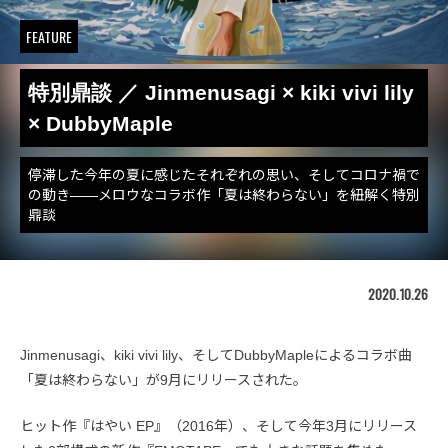
FEATURE
特別鼎談 ／ Jinmenusagi × kiki vivi lily
× DubbyMaple
停滞した今年の夏に感じたそれぞれの思い、そしてコロナ禍で
の動き――メロウなコラボ作「夏は終わらない」を紐解く特別
鼎談
2020.10.26
Jinmenusagi、kiki vivi lily、そしてDubbyMapleによるコラボ曲
「夏は終わらない」が9月にリリースされた。
ヒット作『はやい EP』（2016年）、そして今年3月にリリース