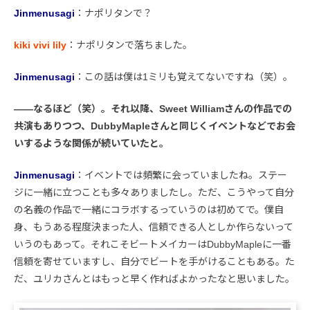
Jinmenusagi
：ナポリタンで？
kiki vivi lily
：ナポリタンで落ちました。
Jinmenusagi
：この話は僕は1ミリも覚えてないですね（笑）。
――なるほど（笑）。それ以降、Sweet Williamさんの作品での
共演もありつつ、DubbyMapleさんと同じくイベントなどでお会
いするような関係が続いていたと。
Jinmenusagi
：イベントでは頻繁に会っていましたね。ステー
ジに一緒に立つことも多々ありましたし。ただ、こうやって自分
の名義の作品で一緒にコラボするっていうのは初めてで。僕自
身、もうある程度決まった人、信頼できる人としか作らないって
いうのもあって。それこそビートメイカーはDubbyMapleに一番
信頼を寄せていますし、自分でビートを手がけることもある。た
だ、ユリカさんとはもっと早く作ればよかったなと思いました。