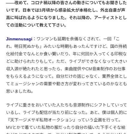
――改めて、コロナ禍以降の皆さんの動きについてもお聞きした
いです。日本では3月頃から感染拡大が本格化し、外出自粛が声
高に叫ばれるようになりました。それ以降の、アーティストとし
ての活動について教えて下さい。
Jinmenusagi
：ワンマンも延期を余儀なくされて、一回「こ
れ、明日死ぬかも」みたいな時期もあったんですけど、国の持続
化給付金でなんとか食い繋いだり、年に何回か入ってくる印税な
どに助けられたりもして。ただ、ライブができなくなって大きい
収入源が絶たれたと思ったら、楽曲提供やCM音楽制作のお仕事
をもらえるようになって。自分だけの話じゃなく、業界全体とし
てミュージシャンの需要や動き方が変わってきているのかなとも
思いましたね。
ライブに重きをおいていた人たちも音源制作にシフトしていって
いるし、ライブも配信が当たり前になった。あと、僕は個人的に
『天下一ジメサギ私物オークション』っていう企画を行って。
MVとかで着ていた私物の服だったり自分の描いた下手くそな絵