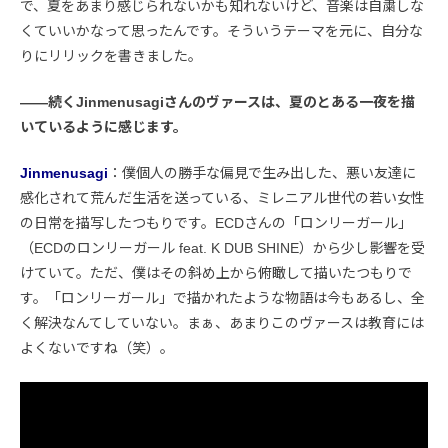
で、夏をあまり感じられないかも知れないけど、音楽は自粛しな
くていいかなって思ったんです。そういうテーマを元に、自分な
りにリリックを書きました。
――続くJinmenusagiさんのヴァースは、夏のとある一夜を描
いているように感じます。
Jinmenusagi
：僕個人の勝手な偏見で生み出した、悪い友達に
感化されて荒んだ生活を送っている、ミレニアル世代の若い女性
の日常を描写したつもりです。ECDさんの「ロンリーガール」
（ECDのロンリーガール feat. K DUB SHINE）から少し影響を受
けていて。ただ、僕はその斜め上から俯瞰して描いたつもりで
す。「ロンリーガール」で描かれたような物語は今もあるし、全
く解決なんてしていない。まぁ、あまりこのヴァースは教育には
よくないですね（笑）。