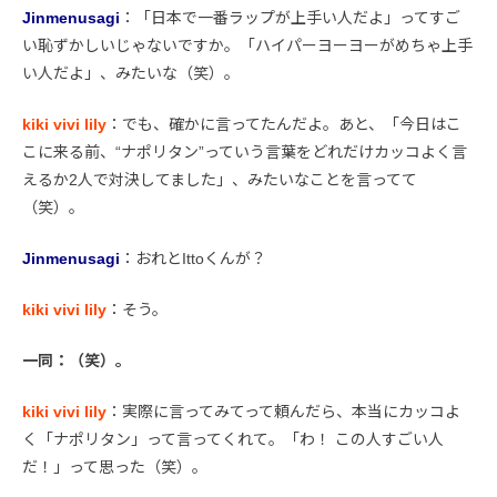
Jinmenusagi
：「日本で一番ラップが上手い人だよ」ってすご
い恥ずかしいじゃないですか。「ハイパーヨーヨーがめちゃ上手
い人だよ」、みたいな（笑）。
kiki vivi lily
：でも、確かに言ってたんだよ。あと、「今日はこ
こに来る前、“ナポリタン”っていう言葉をどれだけカッコよく言
えるか2人で対決してました」、みたいなことを言ってて
（笑）。
Jinmenusagi
：おれとIttoくんが？
kiki vivi lily
：そう。
一同：（笑）。
kiki vivi lily
：実際に言ってみてって頼んだら、本当にカッコよ
く「ナポリタン」って言ってくれて。「わ！ この人すごい人
だ！」って思った（笑）。