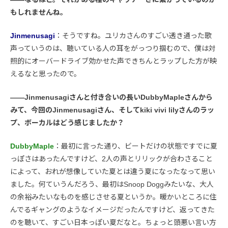
もしれませんね。
Jinmenusagi
：そうですね。ユリカさんのすごい透き通った歌
声っていうのは、聴いている人の耳をがっつり掴むので、僕は対
照的にオーバードライブ効かせた声できちんとラップした方が映
えるなと思ったので。
――Jinmenusagiさんと付き合いの長いDubbyMapleさんから
みて、今回のJinmenusagiさん、そしてkiki vivi lilyさんのラッ
プ、ボーカルはどう感じましたか？
DubbyMaple
：最初に言った通り、ビートだけの状態ですでに夏
っぽさはあったんですけど、2人の声とリリックが合わさること
によって、おれが想像していた夏とは違う夏になったなって思い
ました。何ていうんだろう、最初はSnoop Doggみたいな、大人
の余裕みたいなものを感じさせる夏というか。暖かいところに住
んでるギャングのようなイメージだったんですけど、返ってきた
のを聴いて、すごい日本っぽい夏だなと。ちょっと頭悪い言い方