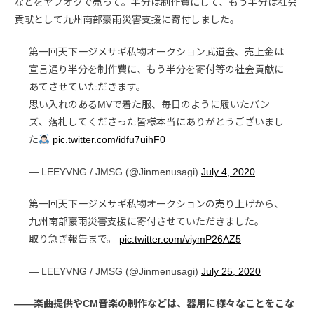
などをヤフオクで売って。半分は制作費にして、もう半分は社会
貢献として九州南部豪雨災害支援に寄付しました。
第一回天下一ジメサギ私物オークション武道会、売上金は
宣言通り半分を制作費に、もう半分を寄付等の社会貢献に
あてさせていただきます。
思い入れのあるMVで着た服、毎日のように履いたバン
ズ、落札してくださった皆様本当にありがとうございまし
た
pic.twitter.com/idfu7uihF0
— LEEYVNG / JMSG (@Jinmenusagi)
July 4, 2020
第一回天下一ジメサギ私物オークションの売り上げから、
九州南部豪雨災害支援に寄付させていただきました。
取り急ぎ報告まで。
pic.twitter.com/viymP26AZ5
— LEEYVNG / JMSG (@Jinmenusagi)
July 25, 2020
――楽曲提供やCM音楽の制作などは、器用に様々なことをこな