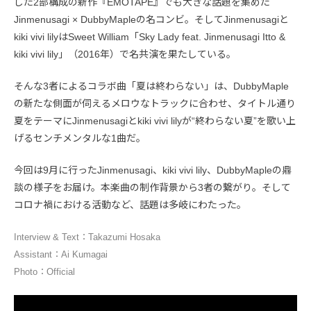
した2部構成の新作『EMOTAPE』でも大きな話題を集めた
Jinmenusagi × DubbyMapleの名コンビ。そしてJinmenusagiと
kiki vivi lilyはSweet William「Sky Lady feat. Jinmenusagi Itto &
kiki vivi lily」（2016年）で名共演を果たしている。
そんな3者によるコラボ曲「夏は終わらない」は、DubbyMaple
の新たな側面が伺えるメロウなトラックに合わせ、タイトル通り
夏をテーマにJinmenusagiとkiki vivi lilyが“終わらない夏”を歌い上
げるセンチメンタルな1曲だ。
今回は9月に行ったJinmenusagi、kiki vivi lily、DubbyMapleの鼎
談の様子をお届け。本楽曲の制作背景から3者の繋がり。そして
コロナ禍における活動など、話題は多岐にわたった。
Interview & Text：Takazumi Hosaka
Assistant：Ai Kumagai
Photo：Official