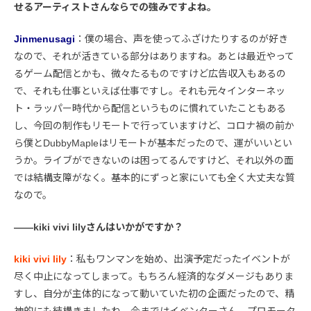
せるアーティストさんならでの強みですよね。
Jinmenusagi
：僕の場合、声を使ってふざけたりするのが好き
なので、それが活きている部分はありますね。あとは最近やって
るゲーム配信とかも、微々たるものですけど広告収入もあるの
で、それも仕事といえば仕事ですし。それも元々インターネッ
ト・ラッパー時代から配信というものに慣れていたこともある
し、今回の制作もリモートで行っていますけど、コロナ禍の前か
ら僕とDubbyMapleはリモートが基本だったので、運がいいとい
うか。ライブができないのは困ってるんですけど、それ以外の面
では結構支障がなく。基本的にずっと家にいても全く大丈夫な質
なので。
――kiki vivi lilyさんはいかがですか？
kiki vivi lily
：私もワンマンを始め、出演予定だったイベントが
尽く中止になってしまって。もちろん経済的なダメージもありま
すし、自分が主体的になって動いていた初の企画だったので、精
神的にも結構きましたね。今まではイベンターさん、プロモータ