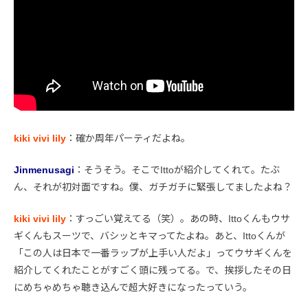
kiki vivi lily
：確か周年パーティだよね。
Jinmenusagi
：そうそう。そこでIttoが紹介してくれて。たぶ
ん、それが初対面ですね。僕、ガチガチに緊張してましたよね？
kiki vivi lily
：すっごい覚えてる（笑）。あの時、Ittoくんもウサ
ギくんもスーツで、バシッとキマってたよね。あと、Ittoくんが
「この人は日本で一番ラップが上手い人だよ」ってウサギくんを
紹介してくれたことがすごく頭に残ってる。で、挨拶したその日
にめちゃめちゃ聴き込んで超大好きになったっていう。