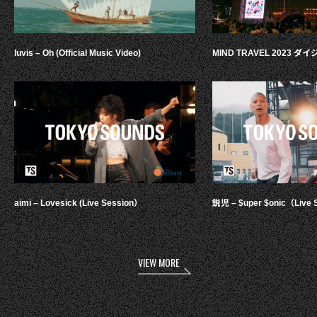
luvis – Oh (Official Music Video)
MIND TRAVEL 2023 
aimi – Lovesick (Live Session）
鋭児 – $uper $onic（Live 
VIEW MORE