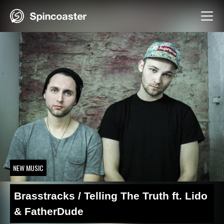
Skip
to
content
NEW MUSIC
Brasstracks / Telling The Truth ft. Lido
& FatherDude