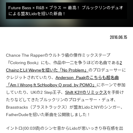
Future Bass × R&B × ブラス ＝ 最高！ ブルックリンのデュオ
による盟友Lidoを招いた新曲！
2016.06.15
Chance The Rapperのウルトラ級の傑作ミックステープ
『Coloring Book』にも、作品中一二を争うほどの名曲である
2
ChainzとLil Wayneを招いた「No Problem」
のプロデューサーに
クレジットされていたり、
Anderson .Paakのこちらも超名曲
「Am I Wrong ft.ScHoolboy Q prod. by POMO」
にホーンで参加
していたり、UKの2 Step王子、
Shift K3Yのリミックス
を手掛け
たりなどしてきたブルックリンのプロデューサー・デュオ、
Brasstracks（ブラストラックス）が盟友LidoとNYのシンガー、
FatherDudeを招いた新曲を公開致しました！
イントロ(00:03頃)のシンセ音からLidoが思いっきり存在感を出