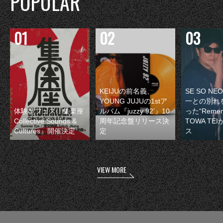
POPULAR
KEIJUの前名義、
SE SO N
YOUNG JUJUの1stア
一との別れ
体験型フェス『集楽座
ルバム『juzzy 92’』10
った“Remem
Collective Sounds &
周年記念盤リリース決
TOWA TE
Cultures』開催決定
定
ス
VIEW MORE