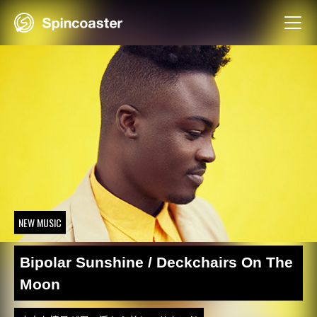
Skip
to
content
NEW MUSIC
Bipolar Sunshine / Deckchairs On The
Moon