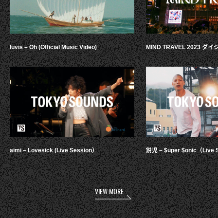
luvis – Oh (Official Music Video)
MIND TRAVEL 2023 
aimi – Lovesick (Live Session）
鋭児 – $uper $onic（Live 
VIEW MORE