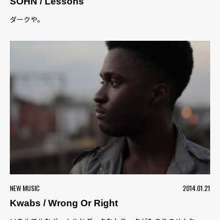
SOHN / Lessons
ダークや。
NEW MUSIC
2014.01.21
Kwabs / Wrong Or Right