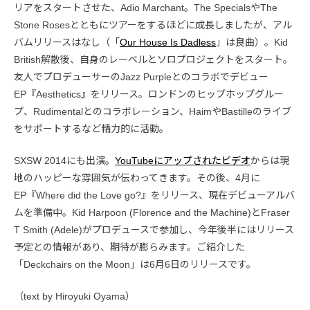
リアをスタートさせた、Adio Marchant。The SpecialsやThe
Stone Rosesとともにツアーをするほどに成長しましたが、アル
バムリリースはなし（「
Our House Is Dadless
」は良曲）。Kid
British解散後、自身のレーベルとソロプロジェクトをスタート。
友人でプロデューサーのJazz Purpleとのコラボでデビュー
EP『Aesthetics』をリリース。ロンドンのヒップホップグルー
プ、Rudimentalとのコラボレーション、HaimやBastilleのライブ
をサポートするなど精力的に活動。
SXSW 2014にも出演。
YouTubeにアップされたビデオ
からは現
地のハッピーな雰囲気が伝わってきます。その後、4月に
EP『Where did the Love go?』をリリース、現在デビューアルバ
ムを準備中。Kid Harpoon (Florence and the Machine)とFraser
T Smith (Adele)がプロデュースで参加し、今年後半にはリリース
予定との情報があり、期待が膨らみます。ご紹介した
「Deckchairs on the Moon」は6月6日のリリースです。
（text by Hiroyuki Oyama）