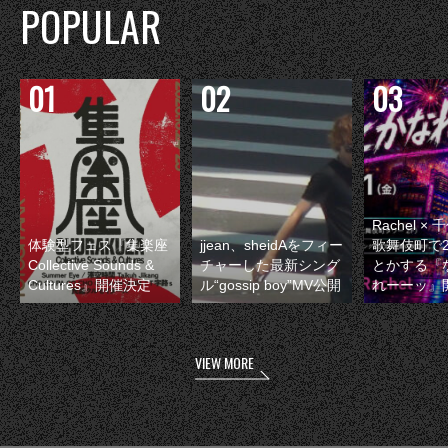
POPULAR
Rachel 
体験型フェス『集楽座
jjean、sheidAをフィー
歌舞伎町で
Collective Sounds &
チャーした最新シング
とかする『
Cultures』開催決定
ル“gossip boy”MV公開
れーーッ』
VIEW MORE