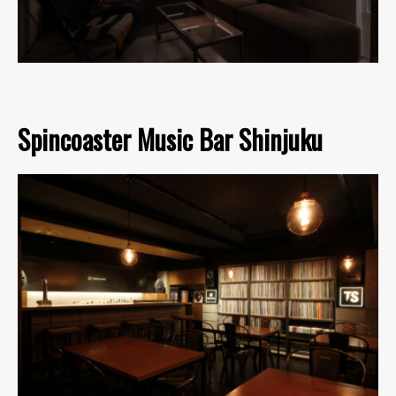
Spincoaster Music Bar Shinjuku