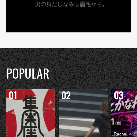
POPULAR
Rachel 