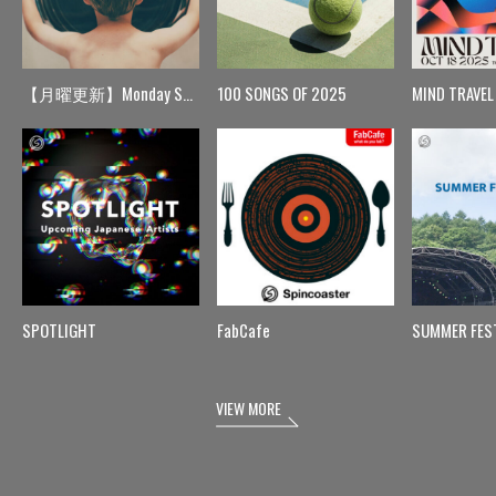
【月曜更新】Monday Spin
100 SONGS OF 2025
MIND TRAVEL
SPOTLIGHT
FabCafe
SUMMER FES
VIEW MORE