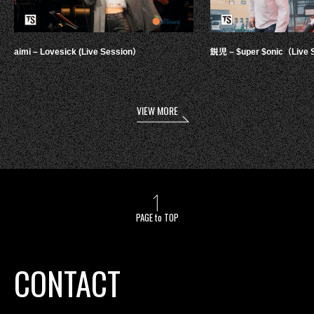
aimi – Lovesick (Live Session）
鋭児 – $uper $onic（Live 
VIEW MORE
PAGE to TOP
CONTACT