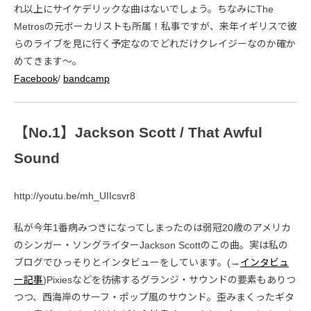
れ以上にサイケデリックな曲はないでしょう。ちなみにThe
Metrosの元ボーカリストも所属！私事ですが、来年イギリスで彼
らのライブを見に行く予定なのでどれだけクレイジーなのか確か
めてきます～。
Facebook
/
bandcamp
【No.1】Jackson Scott / That Awful
Sound
http://youtu.be/mh_UIIcsvr8
私が今年1番病みつきになってしまったのは弱冠20歳のアメリカ
のシンガー・ソングライターJackson Scottのこの曲。実は私の
ブログでひっそりとインタビューをしています。(→
インタビュ
ー記事
)Pixiesなどを彷彿するグランジ・サウンドの要素もありつ
つつ、西海岸のサーフ・ポップ風のサウンド。歪みまくったギタ