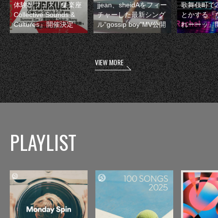
体験型フェス『集楽座
jjean、sheidAをフィー
歌舞伎町で
Collective Sounds &
チャーした最新シング
とかする『
Cultures』開催決定
ル“gossip boy”MV公開
れーーッ』
VIEW MORE
PLAYLIST