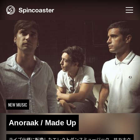
Skip
to
content
NEW MUSIC
Anoraak / Made Up
ライブ仕様に転換したエレクトダンスミュージック。サカナク