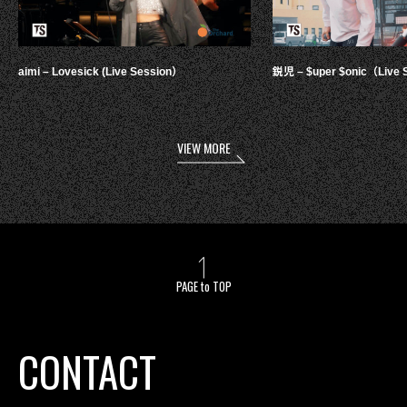
aimi – Lovesick (Live Session）
鋭児 – $uper $onic（Live 
VIEW MORE
PAGE to TOP
CONTACT