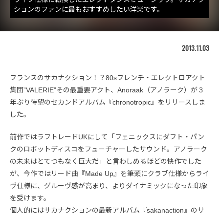
ションのファンに最もおすすめしたい洋楽です。
2013.11.03
フランスのサカナクション！？80sフレンチ・エレクトロアクト
集団”VALERIE”その最重要アクト、Anoraak（アノラーク）が３
年ぶり待望のセカンドアルバム『chronotropic』をリリースしま
した。
前作ではラフトレードUKにして「フェニックスにダフト・パン
クのロボットディスコをフューチャーしたサウンド。アノラーク
の未来はとてつもなく巨大だ」と言わしめるほどの快作でした
が、今作ではリード曲『Made Up』を筆頭にクラブ仕様からライ
ヴ仕様に、グルーヴ感が高まり、よりダイナミックになった印象
を受けます。
個人的にはサカナクションの最新アルバム『sakanaction』のサ