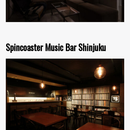
Spincoaster Music Bar Shinjuku