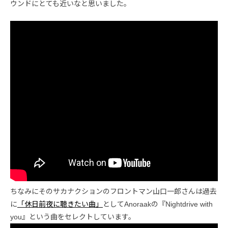
ウンドにとても近いなと思いました。
ちなみにそのサカナクションのフロントマン山口一郎さんは過去
に
「休日前夜に聴きたい曲」
としてAnoraakの『Nightdrive with
you』という曲をセレクトしています。