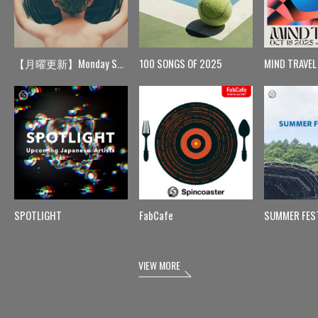
【月曜更新】Monday Spin
100 SONGS OF 2025
MIND TRAVEL
SPOTLIGHT
FabCafe
SUMMER FES
VIEW MORE