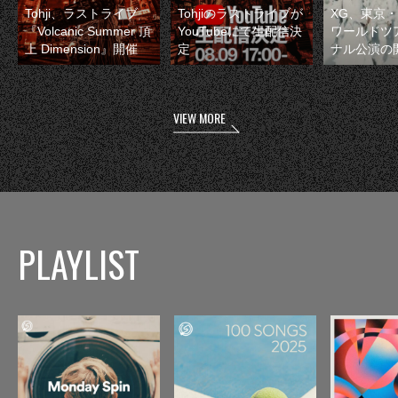
Tohji、ラストライブ
Tohjiのラストライブが
XG、東京
『Volcanic Summer 頂
YouTubeにて生配信決
ワールドツ
上 Dimension』開催
定
ナル公演の
VIEW MORE
PLAYLIST