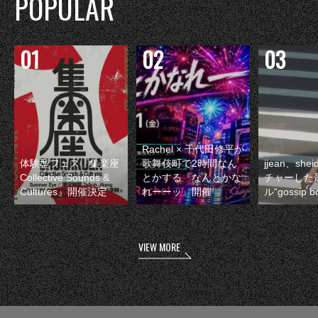
POPULAR
Rachel × 千代田修平が
体験型フェス『集楽座
歌舞伎町で2時間なん
jjean、sh
Collective Sounds &
とかする『なんとかな
チャーした
Cultures』開催決定
れーーッ』開催
ル“gossip 
VIEW MORE