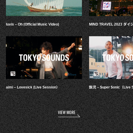
luvis – Oh (Official Music Video)
MIND TRAVEL 2023 
aimi – Lovesick (Live Session）
鋭児 – $uper $onic（Live 
VIEW MORE