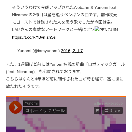
そういうわけで今朝アップされたAiobahn & Yunomi feat.
Nicamoqの2作目は星を追うペンギンの曲です。前作枕元
にゴーストでは残された人を思う歌でしたが今回は逆。
LM7さんの素敵なアートワークと一緒にぜひ
https://t.co/RYBvnIznSs
— Yunomi (@iamyunomi)
2016, 2月 7
また、1週間ほど前にはYunomi名義の新曲「ロボティックガール
(feat. Nicamoq)」も公開されております。
こちらはなんと4年ほど前に制作された曲が時を経て、遂に世に
放たれたそうです。