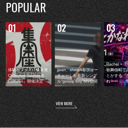
POPULAR
Rachel 
体験型フェス『集楽座
jjean、sheidAをフィー
歌舞伎町で
Collective Sounds &
チャーした最新シング
とかする『
Cultures』開催決定
ル“gossip boy”MV公開
れーーッ』
VIEW MORE