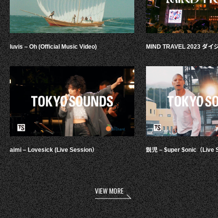
luvis – Oh (Official Music Video)
MIND TRAVEL 2023 
aimi – Lovesick (Live Session）
鋭児 – $uper $onic（Live 
VIEW MORE