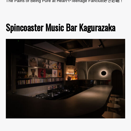
The Pains of Being Pure at HeartやTeenage Fanclub好き必聴！
Spincoaster Music Bar Kagurazaka