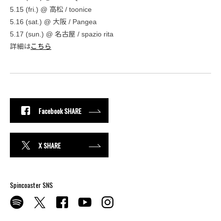
5.15 (fri.) @ 高松 / toonice
5.16 (sat.) @ 大阪 / Pangea
5.17 (sun.) @ 名古屋 / spazio rita
詳細は
こちら
Facebook SHARE
X SHARE
Spincoaster SNS