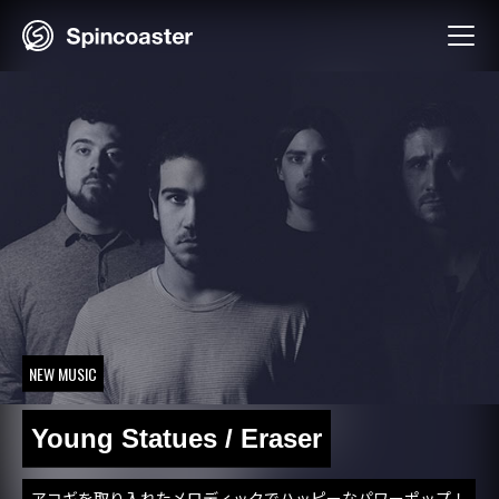
Skip
to
content
NEW MUSIC
Young Statues / Eraser
アコギを取り入れたメロディックでハッピーなパワーポップ！