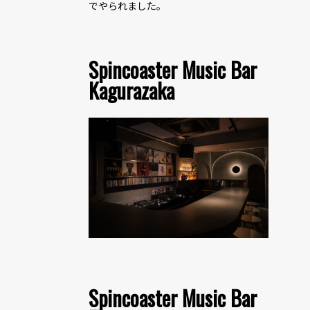
でやられました。
Spincoaster Music Bar
Kagurazaka
Spincoaster Music Bar