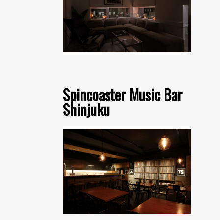
Spincoaster Music Bar
Shinjuku