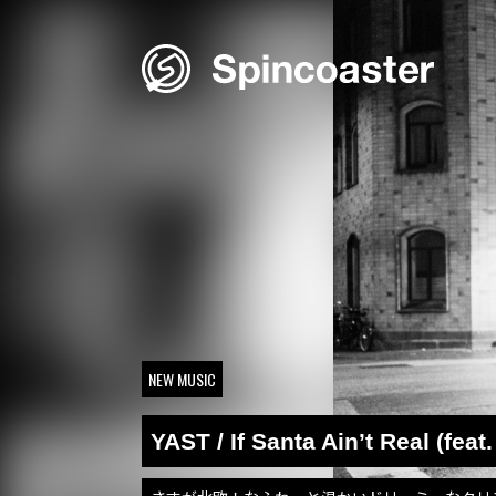
Skip
to
content
NEW MUSIC
YAST / If Santa Ain’t Real (feat