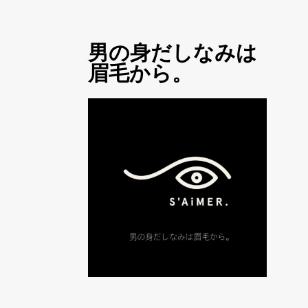
男の身だしなみは
眉毛から。