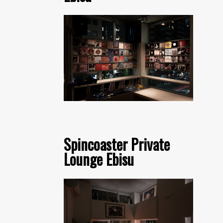
Spincoaster Private
Lounge Ebisu