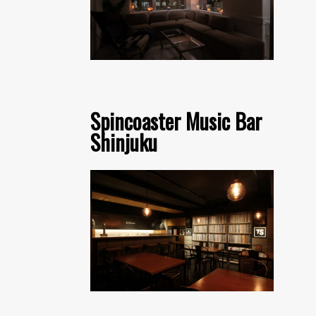
Spincoaster Music Bar
Shinjuku