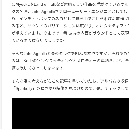
にAlyeskaやLand of Talkなど素晴らしい作品を手がけている
クの名匠、John Agnelloをプロデューサー／エンジニアとして
り、インディ・ポップの名作として世界中で注目を浴びた前作『Ivy 
みると、サウンドのバリエーションは広がり、オルタナティブ・
が増えています。今までで一番Katieの内面がサウンドとして表
ているのではないでしょうか。
そんなJohn Agnelloと夢のタッグを組んだ本作ですが、それ
のは、Katieのソングライティングとメロディーの素晴らしさ。
源も欲しくなってしまいます。
そんな事を考えながらこの記事を書いていたら、アルバムの収録
「Sparksfly」の弾き語り映像を見つけたので、是非チェックし