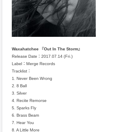
Waxahatchee 『Out In The Storm』
Release Date：2017.07.14 (Fri.)
Label：Merge Records
Tracklist：
1. Never Been Wrong
2. 8 Ball
3. Silver
4. Recite Remorse
5. Sparks Fly
6. Brass Beam
7. Hear You
8. A Little More