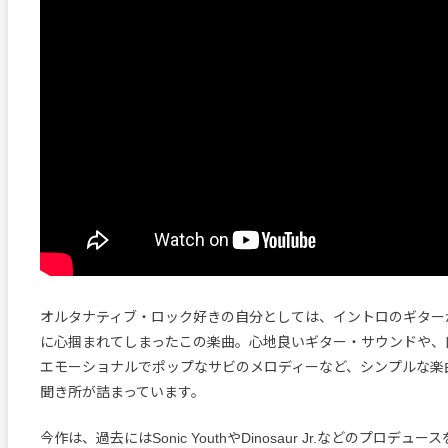
オルタナティブ・ロック好きの自分としては、イントロのギター
に心掴まれてしまったこの楽曲。心地良いギター・サウンドや、
エモーショナルでポップなサビのメロディーなど、シンプルな楽
聞き所が詰まっています。
今作は、過去にはSonic YouthやDinosaur Jr.などのプロデ