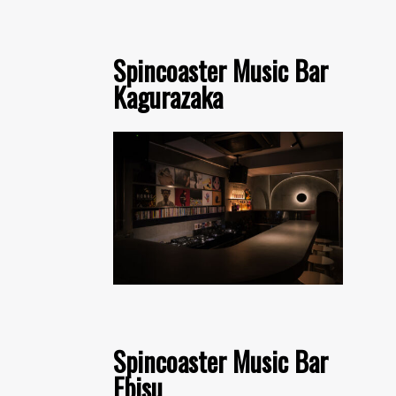
Spincoaster Music Bar
Kagurazaka
Spincoaster Music Bar
Ebisu