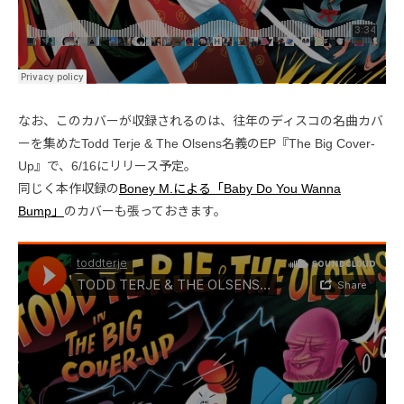
なお、このカバーが収録されるのは、往年のディスコの名曲カバ
ーを集めたTodd Terje & The Olsens名義のEP『The Big Cover-
Up』で、6/16にリリース予定。
同じく本作収録の
Boney M.による「Baby Do You Wanna
Bump」
のカバーも張っておきます。