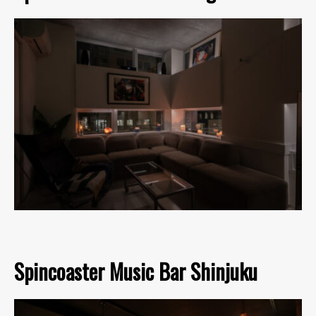
Spincoaster Music Bar Shinjuku