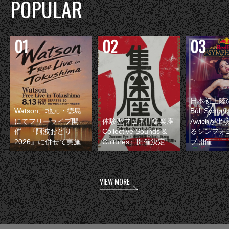
POPULAR
日本初上陸の
Watson、地元・徳島
Bull Symp
にてフリーライブ開
体験型フェス『集楽座
Awichが
催 『阿波おどり
Collective Sounds &
るシンフォ
2026』に併せて実施
Cultures』開催決定
ブ開催
VIEW MORE