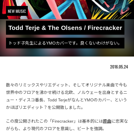
NEW MUSIC
Todd Terje & The Olsens / Firecracker
トッド子先生によるYMOカバーです。良くないわけがない。
2016.05.24
数々のリミックスやリエディット、そしてオリジナル楽曲で今も
世界中のフロアを沸かせ続ける北欧、ノルウェーを出身とするニ
ュー・ディスコ番長、Todd TerjeがなんとYMOのカバー、という
かほぼリエディット？を公開致しました。
この度公開されたこの「Firecracker」は基本的には
原曲
に忠実な
がらも、より現代のフロアを意識し、ビートを強調。