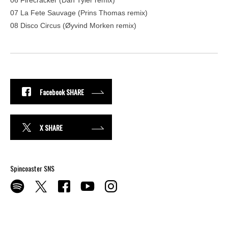
06 Firecracker (Dan Tyler remix)
07 La Fete Sauvage (Prins Thomas remix)
08 Disco Circus (Øyvind Morken remix)
Facebook SHARE
X SHARE
Spincoaster SNS