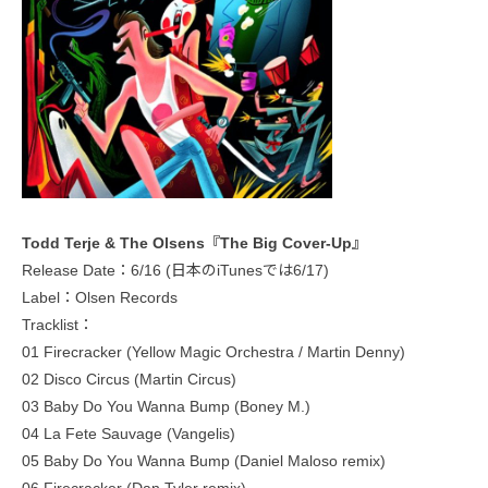
Todd Terje & The Olsens『The Big Cover-Up』
Release Date：6/16 (日本のiTunesでは6/17)
Label：Olsen Records
Tracklist：
01 Firecracker (Yellow Magic Orchestra / Martin Denny)
02 Disco Circus (Martin Circus)
03 Baby Do You Wanna Bump (Boney M.)
04 La Fete Sauvage (Vangelis)
05 Baby Do You Wanna Bump (Daniel Maloso remix)