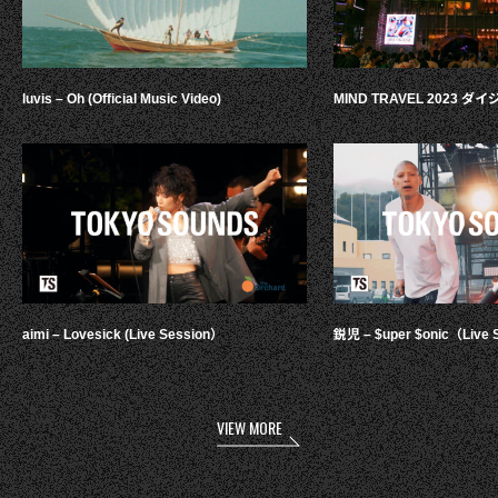
luvis – Oh (Official Music Video)
MIND TRAVEL 2023 
aimi – Lovesick (Live Session）
鋭児 – $uper $onic（Live 
VIEW MORE