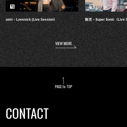
aimi – Lovesick (Live Session）
鋭児 – $uper $onic（Live 
VIEW MORE
PAGE to TOP
CONTACT