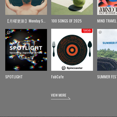
【月曜更新】Monday Spin
100 SONGS OF 2025
MIND TRAVEL
SPOTLIGHT
FabCafe
SUMMER FES
VIEW MORE