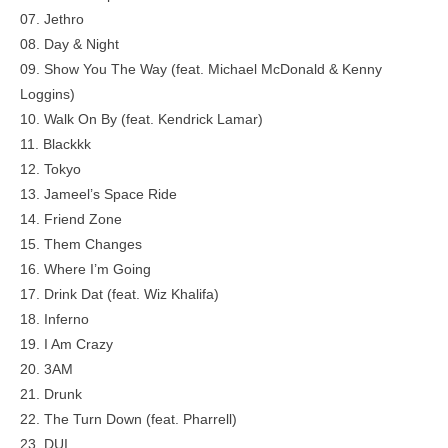
07. Jethro
08. Day & Night
09. Show You The Way (feat. Michael McDonald & Kenny
Loggins)
10. Walk On By (feat. Kendrick Lamar)
11. Blackkk
12. Tokyo
13. Jameel’s Space Ride
14. Friend Zone
15. Them Changes
16. Where I’m Going
17. Drink Dat (feat. Wiz Khalifa)
18. Inferno
19. I Am Crazy
20. 3AM
21. Drunk
22. The Turn Down (feat. Pharrell)
23. DUI