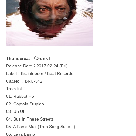
Thundercat 『Drunk』
Release Date：2017.02.24 (Fri)
Label：Brainfeeder / Beat Records
Cat.No.：BRC-542
Tracklist：
01. Rabbot Ho
02. Captain Stupido
03. Uh Uh
04. Bus In These Streets
05. A Fan’s Mail (Tron Song Suite II)
06. Lava Lamp