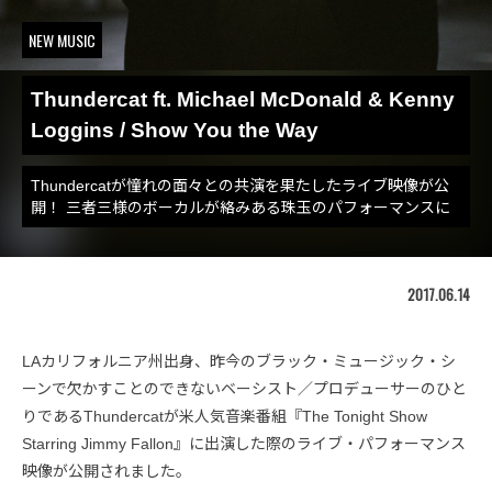
NEW MUSIC
Thundercat ft. Michael McDonald & Kenny
Loggins / Show You the Way
Thundercatが憧れの面々との共演を果たしたライブ映像が公
開！ 三者三様のボーカルが絡みある珠玉のパフォーマンスに
2017.06.14
LAカリフォルニア州出身、昨今のブラック・ミュージック・シ
ーンで欠かすことのできないベーシスト／プロデューサーのひと
りであるThundercatが米人気音楽番組『The Tonight Show
Starring Jimmy Fallon』に出演した際のライブ・パフォーマンス
映像が公開されました。