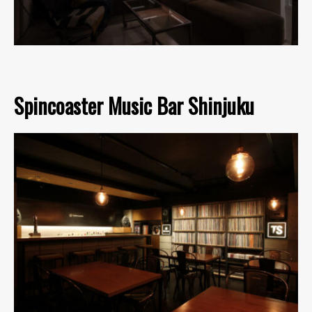
Spincoaster Music Bar Shinjuku