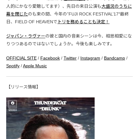
人的にかなり愛聴してます）、先日の来日公演も
大盛況のうちに
幕を閉じた
のも束の間、今年の”FUJI ROCK FESTIVAL’17″最終
日、FIELD OF HEAVENで
トリを務めることも決定！
ジャパン・ラヴァー
の彼と国内の音楽シーンは今、相思相愛にな
りつつあるのではないでしょうか。今後も楽しみです。
OFFICIAL SITE
/
Facebook
/
Twitter
/
Instagram
/
Bandcamp
/
Spotify
/
Apple Music
【リリース情報】