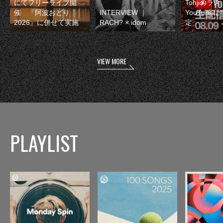
にてフリーライブ開
Tohjiのラ
催 『阿波おどり
INTERVIEW ｜
YouTube
2026』に併せて実施
RACH? × idom
定
VIEW MORE
PLAYLIST