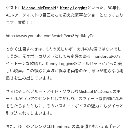
ゲストに
Michael McDonald
と
Kenny Loggins
といった、80年代
AORアーティストの巨匠たちを迎えた豪華なショーとなっており
ます。貴重！！
https://www.youtube.com/watch?v=x8AgdI4eyFc
とかく注目すべきは、3人の美しいボーカルの共演ではないでし
ょうか。元々ボーカリストとしても定評のあるThundercatのハ
イ・トーンな歌唱と、Kenny Logginsのファルセットがかった美
しい歌声。この微妙に声域が異なる両者のかけあいが絶妙な心地
良さを生み出しています。
さらにそこへブルー・アイド・ソウルなMichael McDonaldのボ
ーカルがいいアクセントとして加わり、スウィートな曲調に深み
をもたらすとともに、そのハスキー・ボイスの魅力にもグイッと
引き込まれてしまいます。
また、後半のアレンジはThundercatの真骨頂ともいえる手元ノ