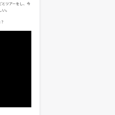
などとツアーをし、今
しい。
は？