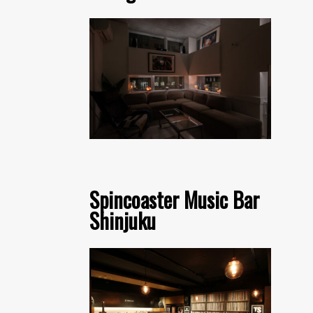
Spincoaster Music Bar
Shinjuku