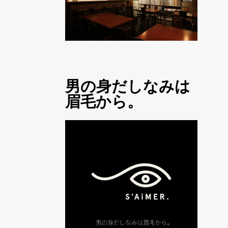
男の身だしなみは
眉毛から。