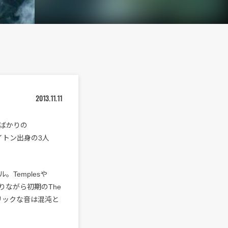
2013.11.11
ばかりの
イトン出身の3人
Templesや
ありながら初期のThe
デリックな音は混沌と