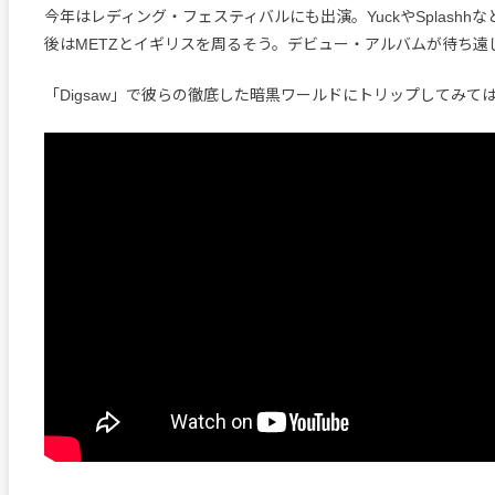
今年はレディング・フェスティバルにも出演。YuckやSplashh
後はMETZとイギリスを周るそう。デビュー・アルバムが待ち遠
「Digsaw」で彼らの徹底した暗黒ワールドにトリップしてみて