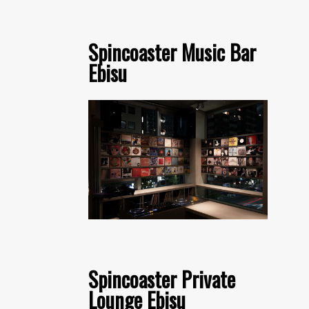
Spincoaster Music Bar
Ebisu
Spincoaster Private
Lounge Ebisu