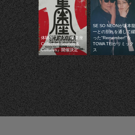
SE SO NEONが坂本
一との別れを通して綴
体験型フェス『集楽座
った“Remember!”を
Collective Sounds &
TOWA TEIがリミック
Cultures』開催決定
ス