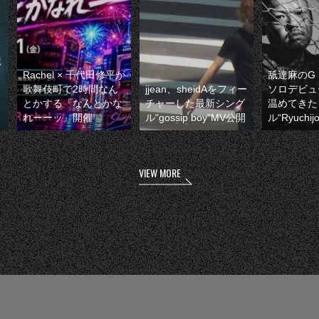
龍
Rachel × 千代田修平が
舐達麻のG 
歌舞伎町で2時間なん
jjean、sheidAをフィー
ソロデビュ
とかする『なんとかな
チャーした最新シング
温めてきた
れーーッ』開催
ル“gossip boy”MV公開
ル“Ryuchi
VIEW MORE