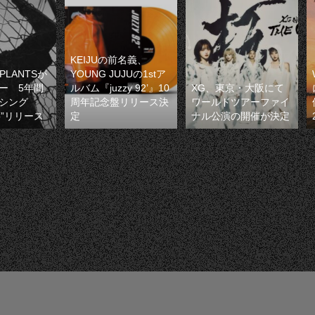
KEIJUの前名義、
PLANTSが
YOUNG JUJUの1stア
ー 5年間
ルバム『juzzy 92’』10
XG、東京・大阪にて
シング
周年記念盤リリース決
ワールドツアーファイ
jo”リリース
定
ナル公演の開催が決定