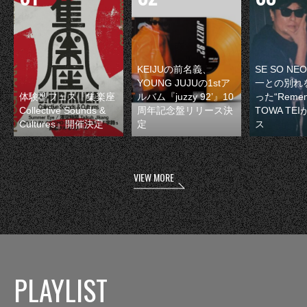
KEIJUの前名義、
SE SO N
YOUNG JUJUの1stア
一との別れ
体験型フェス『集楽座
ルバム『juzzy 92’』10
った“Remem
Collective Sounds &
周年記念盤リリース決
TOWA TE
Cultures』開催決定
定
ス
VIEW MORE
PLAYLIST