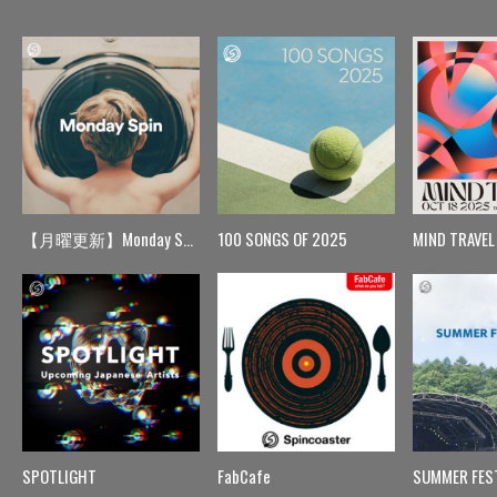
【月曜更新】Monday Spin
100 SONGS OF 2025
MIND TRAVEL
SPOTLIGHT
FabCafe
SUMMER FES