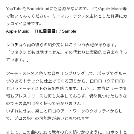
YouTubeもSoundcloudにも音源がないので、ぜひApple Music等
で聴いてみてください。ミニマル・テクノを主体とした普通にカ
ッコイイ音楽です。
Apple Music 「THE目目目」/ Sample
レコチョク
内の彼らの紹介文にはこういう表記があります。
「ワタクシどもは話せません。その代わりに実験的に音楽を作っ
ています。」
アーティスト名と色々な音をサンプリングして、ポップでグルー
ヴのあるトラックに仕上げてくる辺りから、口ロロ（クチロロ）
というアーティストの気配を感じます。しかし、本当にリーク情
報もプレスリリースも何も入手しておらず、偶然見つけたものな
のでその真相は全く持って分かりません！
いずれにせよ、楽曲とロゴのアートワークのクオリティからし
て、プロの犯行の可能性が高いと思われます。
そして、この曲の3:33で我々の心を読むかのように、ロボットと