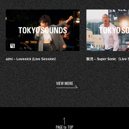
aimi – Lovesick (Live Session）
鋭児 – $uper $onic（Live 
VIEW MORE
PAGE to TOP