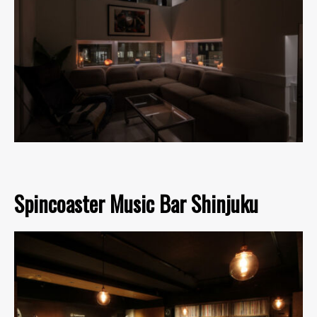
Spincoaster Music Bar Shinjuku