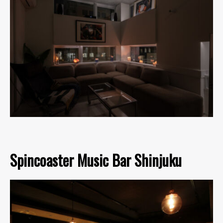
Spincoaster Music Bar Shinjuku