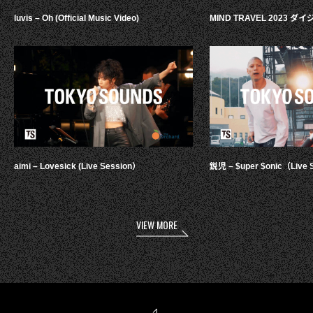
luvis – Oh (Official Music Video)
MIND TRAVEL 2023 
aimi – Lovesick (Live Session）
鋭児 – $uper $onic（Live 
VIEW MORE