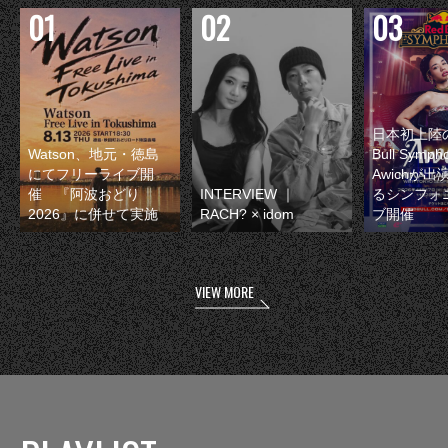
日本初上陸の
Watson、地元・徳島
Bull Symp
にてフリーライブ開
Awichが
催 『阿波おどり
INTERVIEW ｜
るシンフォ
2026』に併せて実施
RACH? × idom
ブ開催
VIEW MORE