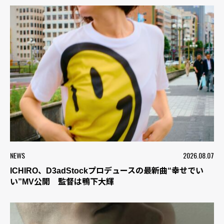
NEWS
2026.08.07
ICHIRO、D3adStockプロデュースの最新曲“幸せでい
い”MV公開 監督は鴨下大輝