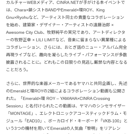
カルチャーWEBメディア、CINRA.NETが手がける本イベントで
は、Chara×韻シストBANDやEmerald×環ROY、King
Gnu×Ryohuなど、アーティスト同士の貴重なコラボレーション
を始め、建築家・デザイナー・アーティストの遠藤治郎 ×
Awesome City Club、牧野純平の実兄であり、アートディレクタ
ーの牧野正幸 × LILI LIMITなど、音楽に留まらない異業種による
コラボレーション、さらには、おとぎ話のニュー・アルバム完全
再現ライブなど、趣向を凝らしたライブ・パフォーマンスが多数
披露されることに。どれもこの日限りの見逃し厳禁な内容となる
ことだろう。
さらに、世界的な楽器メーカーであるヤマハと共同企画し、先述
のEmeraldと環ROYの2組によるコラボレーション動画も公開さ
れた。「Emerald×環 ROY – YAMAHA×CINRA Crossing
Session」と名付けられたこの動画は、ヤマハのシンセサイザー
「MONTAGE」、エレクトロニックアコースティックドラム・モ
ジュール「EAD10」、ボーカロイド・キーボード「VKB-100」と
いう3つの機材を用いてEmeraldの人気曲「黎明」をリアレン