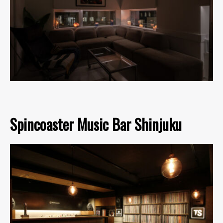
Spincoaster Music Bar Shinjuku