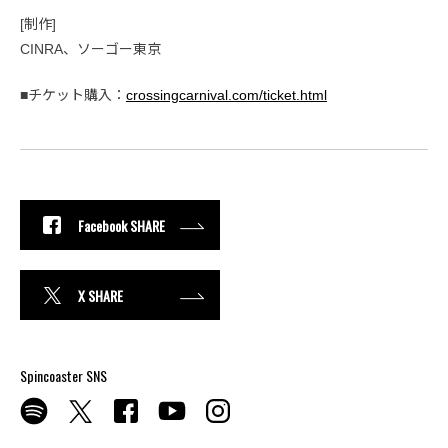
[制作]
CINRA、ソーゴー東京
■チケット購入：
crossingcarnival.com/ticket.html
Facebook SHARE
X SHARE
Spincoaster SNS