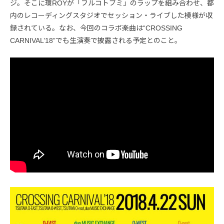
ジ。そこに環ROYが「フルコトブミ」のラップを組み合わせ、都
内のレコーディングスタジオでセッション・ライブした模様が収
録されている。なお、今回のコラボ楽曲は“CROSSING
CARNIVAL’18”でも生演奏で披露される予定とのこと。