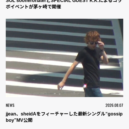
SOL soonerorlaterとSPECIAL GUEST K.K.によるコラ
ボイベントが茅ヶ崎で開催
NEWS
2026.08.07
jjean、sheidAをフィーチャーした最新シングル“gossip
boy”MV公開