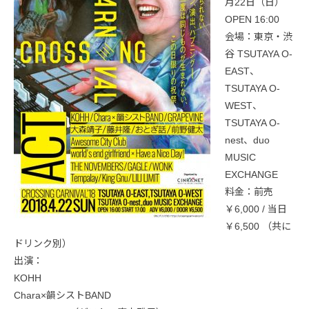
月22日（日）
OPEN 16:00
会場：東京・渋
谷 TSUTAYA O-
EAST、
TSUTAYA O-
WEST、
TSUTAYA O-
nest、duo
MUSIC
EXCHANGE
料金：前売
￥6,000 / 当日
￥6,500 （共に
ドリンク別）
出演：
KOHH
Chara×韻シストBAND