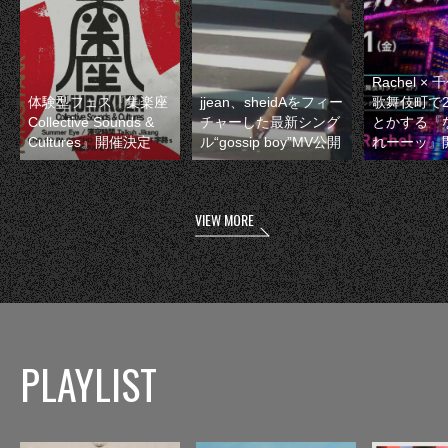
Rachel 
体験型フェス『集楽座
jjean、sheidAをフィー
歌舞伎町で
Collective Sounds &
チャーした最新シング
とかする『
Cultures』開催決定
ル“gossip boy”MV公開
れーーッ』
VIEW MORE
PLAYLIST