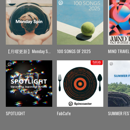
【月曜更新】Monday Spin
100 SONGS OF 2025
MIND TRAVEL
SPOTLIGHT
FabCafe
SUMMER FES