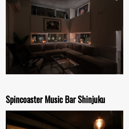
Spincoaster Music Bar Shinjuku