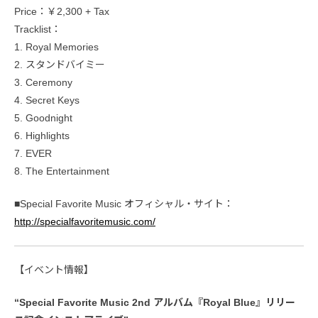
Price：￥2,300 + Tax
Tracklist：
1. Royal Memories
2. スタンドバイミー
3. Ceremony
4. Secret Keys
5. Goodnight
6. Highlights
7. EVER
8. The Entertainment
■Special Favorite Music オフィシャル・サイト：
http://specialfavoritemusic.com/
【イベント情報】
“Special Favorite Music 2nd アルバム『Royal Blue』リリー