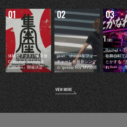
Rachel 
体験型フェス『集楽座
jjean、sheidAをフィー
歌舞伎町で
Collective Sounds &
チャーした最新シング
とかする『
Cultures』開催決定
ル“gossip boy”MV公開
れーーッ』
VIEW MORE