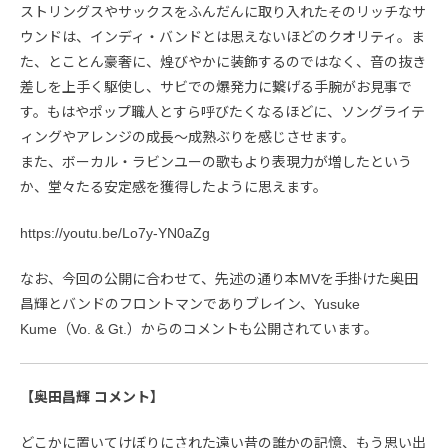
ストリングスやサックスをふんだんに取り入れたそのリッチなサ
ウンドは、インディ・バンドとは思えないほどのクオリティ。ま
た、とことん豪奢に、煌びやかに装飾するのではなく、音の抜き
差しを上手く駆使し、サビでの爆発力に繋げる手腕がお見事で
す。もはやポップ職人とすら呼びたくなるほどに、ソングライテ
ィングやアレンジの成長〜成熟ぶりを感じさせます。
また、ボーカル・ラビンユーの歌もより表現力が増したという
か、堂々たる安定感を獲得したように思えます。
https://youtu.be/Lo7y-YN0aZg
なお、今回の公開に合わせて、先述の通り本MVを手掛けた奥田
昌輝とバンドのフロントマンでありブレイン、Yusuke
Kume（Vo. & Gt.）からのコメントも公開されています。
【奥田昌輝 コメント】
どこかに置いてけぼりにされた遠い昔の誰かの記憶、もう思い出