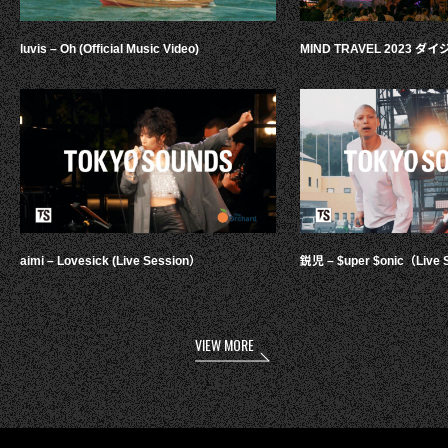
luvis – Oh (Official Music Video)
MIND TRAVEL 2023 
aimi – Lovesick (Live Session）
鋭児 – $uper $onic（Live 
VIEW MORE