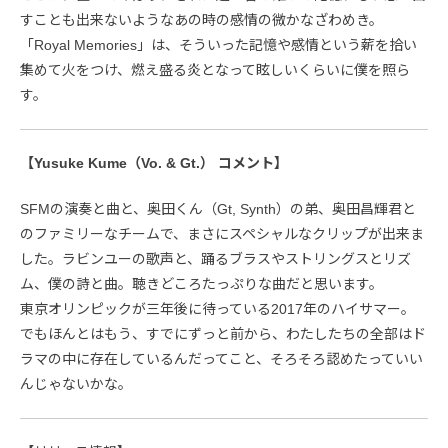
すことも出来ないようなあの時の感情の微かなざわめき。
「Royal Memories」は、そういった記憶や感情という薪を拾い
集めて火をつけ、燃え盛る炎となって眩しいくらいに僕を照ら
す。
【Yusuke Kume（Vo. & Gt.） コメント】
SFMの演奏と曲と、奥田くん（Gt, Synth）の弟、奥田昌輝君と
のファミリーなチームで、まさにスペシャルなクリップが出来ま
した。ラビンユーの歌声と、踊るブラスやストリングスとリズ
ム、僕の詩と曲。聴きどころたっぷりな曲だと思います。
東京オリンピックが三年後に待っている2017年のハイサマー。
でもほんとはもう、すでにずっと前から、わたしたちの全部はド
ラマの中に存在しているんだってこと、そろそろ認めたっていい
んじゃないかな。