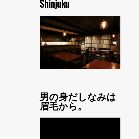
Shinjuku
男の身だしなみは
眉毛から。