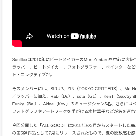
Soulflexは2010年にビートメイカーのMori Zentaroを中心
ラッパー、ビートメイカー、フォトグラファー、ペインターなど
ト・コレクティブだ。
そのメンバーには、SIRUP、ZIN（TOKYO CRITTERS）、Ma
／ラッパーに加え、RaB（Dr.）、sota（Gt.）、KenT（Sax/Synt
Funky（Ba.）、Akiee（Key.）のミュージシャン5名、さらにはペ
フォトグラフやアートワークを手がける木村華子などが名を連ね
今回公開した「ALL GOOD」は2018年の3月からスタートした
の第5弾作品として7月にリリースされたもので、夏の開放感を