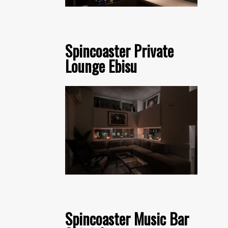
Spincoaster Private
Lounge Ebisu
Spincoaster Music Bar