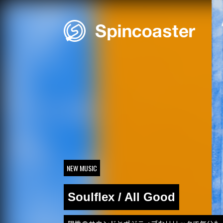
Skip
to
content
NEW MUSIC
Soulflex / All Good