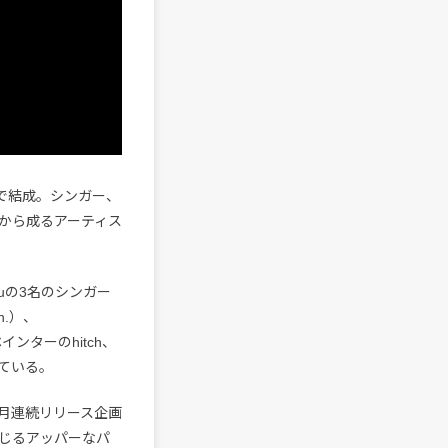
に大阪で結成。シンガー、
から成るアーティス
-Nuの3名のシンガー
h.）、
インターのhitch、
ている。
毎月連続リリース企画
感じるアッパーなパ