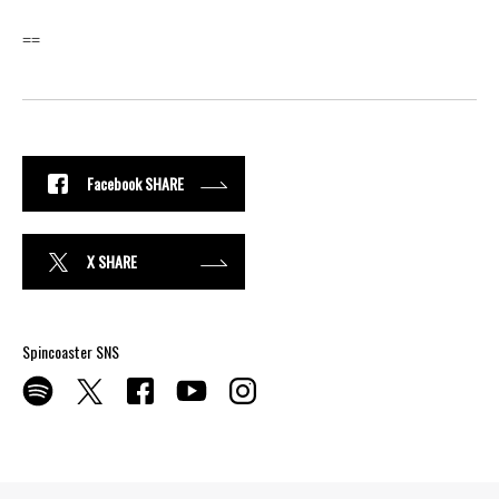
==
Facebook SHARE
X SHARE
Spincoaster SNS