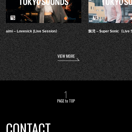
aimi – Lovesick (Live Session）
鋭児 – $uper $onic（Live 
VIEW MORE
PAGE to TOP
CONTACT