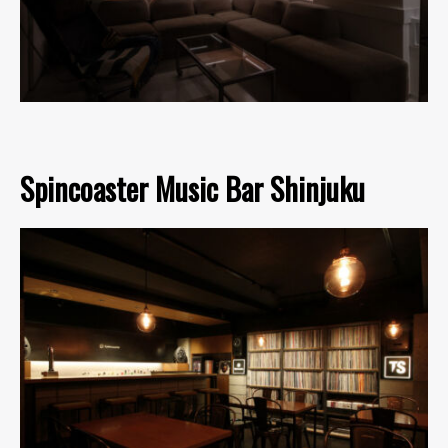
Spincoaster Music Bar Shinjuku