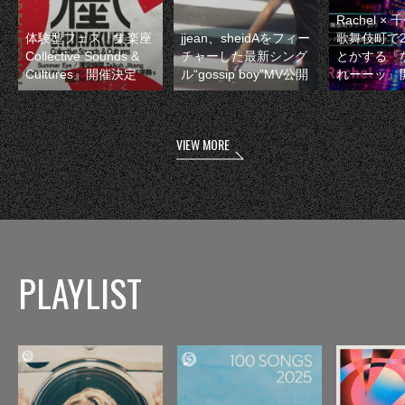
Rachel 
体験型フェス『集楽座
jjean、sheidAをフィー
歌舞伎町で
Collective Sounds &
チャーした最新シング
とかする『
Cultures』開催決定
ル“gossip boy”MV公開
れーーッ』
VIEW MORE
PLAYLIST