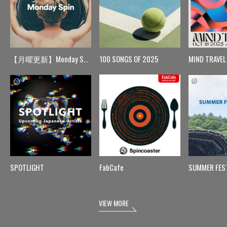
【月曜更新】Monday Spin
100 SONGS OF 2025
MIND TRAVEL
SPOTLIGHT
FabCafe
SUMMER FES
VIEW MORE