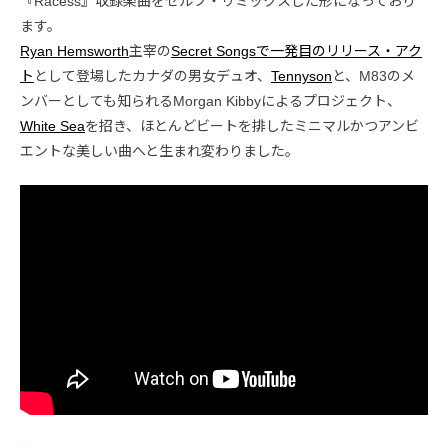
『Racess』収録楽曲をセルフ・リミックスした形になっており
ます。
Ryan Hemsworth
主宰の
Secret Songsで一発目のリリース・アク
ト
として登場したカナダの男女デュオ、
Tennyson
と、M83のメ
ンバーとしても知られるMorgan Kibbyによるプロジェクト、
White Sea
を招き、ほとんどビートを排したミニマルかつアンビ
エントな美しい曲へと生まれ変わりました。