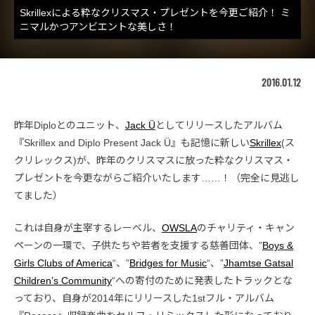
Skrillexによる粋なクリスマス・プレゼントを今更ご紹介！ ミ
ニマルかつアンビエントな美しさ！
2016.01.12
昨年Diploとのユニット、
Jack Ü
としてリリースしたアルバム
『Skrillex and Diplo Present Jack Ü』も記憶に新しい
Skrillex
(ス
クリレックス)が、昨年のクリスマスに放った粋なクリスマス・
プレゼントを今更ながらご紹介いたします……！（完全に見逃し
てました）
これは自身が主宰するレーベル、
OWSLA
のチャリティ・キャン
ペーンの一環で、子供たちや若者を支援する慈善団体、”
Boys &
Girls Clubs of America
“、”
Bridges for Music
“、”
Jhamtse Gatsal
Children’s Community
“への寄付のために発表したトラックとな
っており、自身が2014年にリリースした1stフル・アルバム