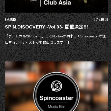
FEATURE
2015.10.08
SPIN.DISOCVERY -Vol.03- 開催決定!!!
「ポルトガルのPhoenix」ことNortonが初来日！Spincoasterが注
目するアーティストが多数出演します！！