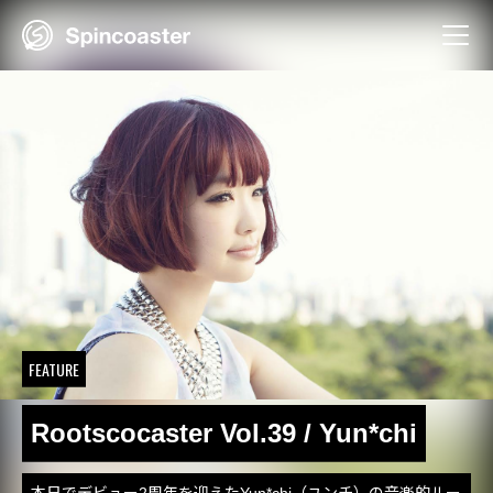
Skip
to
content
FEATURE
Rootscocaster Vol.39 / Yun*chi
本日でデビュー2周年を迎えたYun*chi（ユンチ）の音楽的ルー