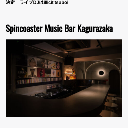
決定 ライブDJはillicit tsuboi
Spincoaster Music Bar Kagurazaka