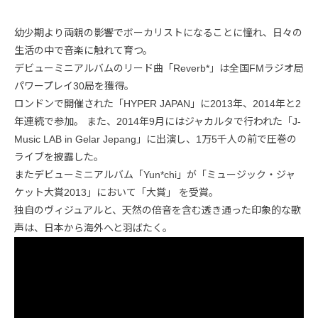
幼少期より両親の影響でボーカリストになることに憧れ、日々の
生活の中で音楽に触れて育つ。
デビューミニアルバムのリード曲「Reverb*」は全国FMラジオ局
パワープレイ30局を獲得。
ロンドンで開催された「HYPER JAPAN」に2013年、2014年と2
年連続で参加。 また、2014年9月にはジャカルタで行われた「J-
Music LAB in Gelar Jepang」に出演し、1万5千人の前で圧巻の
ライブを披露した。
またデビューミニアルバム「Yun*chi」が「ミュージック・ジャ
ケット大賞2013」において「大賞」 を受賞。
独自のヴィジュアルと、天然の倍音を含む透き通った印象的な歌
声は、日本から海外へと羽ばたく。