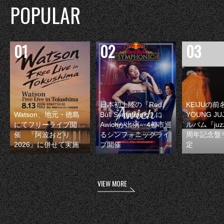
POPULAR
日本初上陸の『Red
KEIJUの
Watson、地元・徳島
Bull Symphonic』に
YOUNG JU
にてフリーライブ開
Awichが出演 4都市巡
ルバム『juzz
催 『阿波おどり
るシンフォニックライ
周年記念盤
2026』に併せて実施
ブ開催
定
VIEW MORE