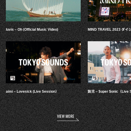
luvis – Oh (Official Music Video)
MIND TRAVEL 2023 
aimi – Lovesick (Live Session）
鋭児 – $uper $onic（Live 
VIEW MORE