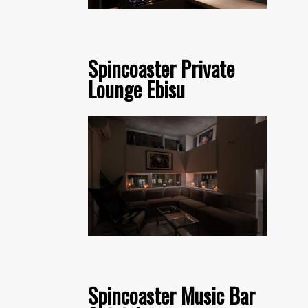
Spincoaster Private
Lounge Ebisu
Spincoaster Music Bar