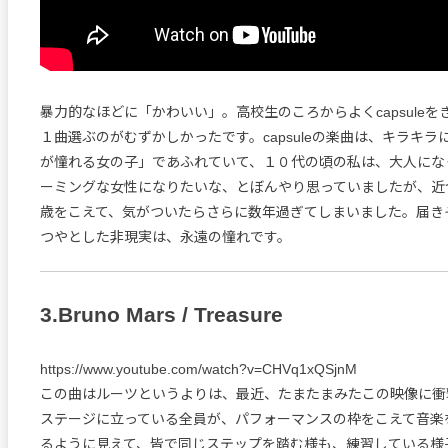
暴力的なほどに「かわいい」。高校生のころからよくcapsule
１曲選ぶのがむずかしかったです。capsuleの楽曲は、キラキ
が憧れる女の子」であふれていて、１０代の頃の私は、大人にな
ーミングな女性になりたいな、とぼんやり思っていましたが、近
歳をこえて、気がついたらさらに数年過ぎてしまいました。届き
つやとした非現実は、永遠の憧れです。
3.Bruno Mars / Treasure
https://www.youtube.com/watch?v=CHVq1xQSjnM
この曲はルーツというよりは、最近、たまたまみたこの映像に衝
ステージに立っている全員が、パフォーマンスの枠をこえて音楽
るように見えて、皆で同じステップを踏む様も、練習している様