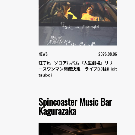
NEWS
2026.08.06
荘子it、ソロアルバム『人生劇場』リリ
ースワンマン開催決定 ライブDJはillicit
tsuboi
Spincoaster Music Bar
Kagurazaka