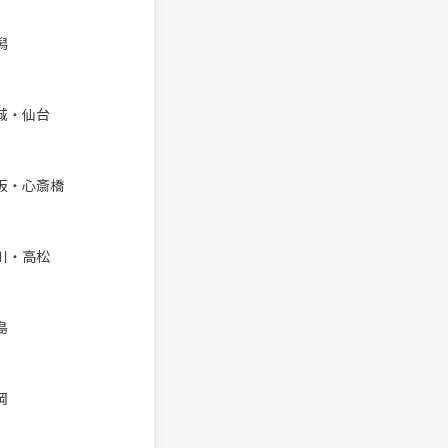
潟
城・仙台
大阪・心斎橋
川・高松
島
岡