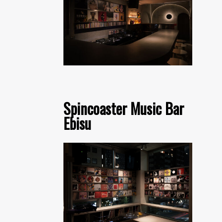
Spincoaster Music Bar
Ebisu