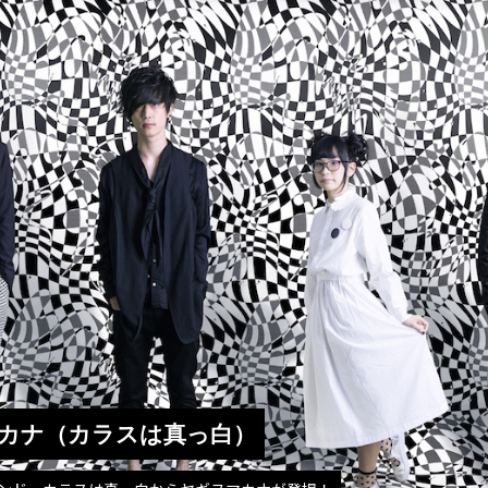
 ヤギヌマカナ（カラスは真っ白）