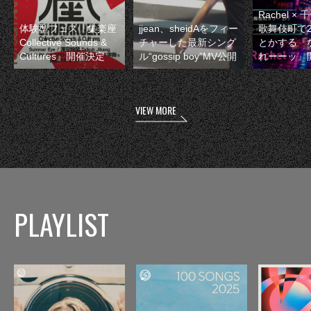
Rachel 
体験型フェス『集楽座
jjean、sheidAをフィー
歌舞伎町で
Collective Sounds &
チャーした最新シング
とかする『
Cultures』開催決定
ル“gossip boy”MV公開
れーーッ』
VIEW MORE
PLAYLIST