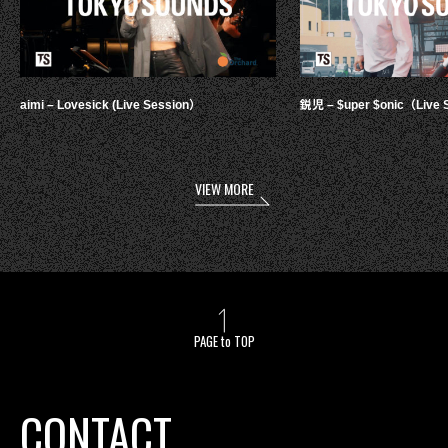
aimi – Lovesick (Live Session）
鋭児 – $uper $onic（Live 
VIEW MORE
PAGE to TOP
CONTACT