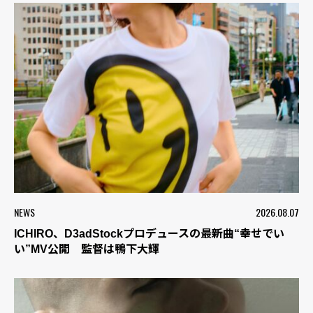
NEWS
2026.08.07
ICHIRO、D3adStockプロデュースの最新曲“幸せでい
い”MV公開 監督は鴨下大輝