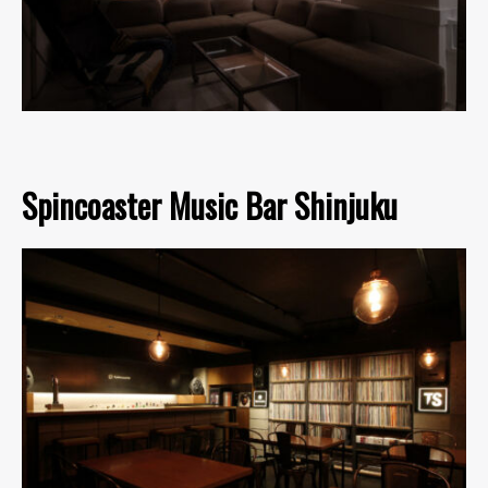
Spincoaster Music Bar Shinjuku