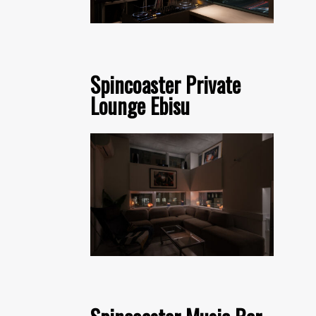
Spincoaster Private
Lounge Ebisu