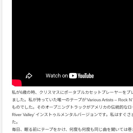
私が6歳の時、クリスマスにポータブルカセットプレーヤーをプ
ました。私が持っていた唯一のテープが‘Various Artists – Rock N’ R
ものでした。そのオープニングトラックがアメリカの伝統的なロッ
River Valley’ インストゥルメンタルバージョンです。私はす
た。
毎日、眠る前にテープをかけ、何度も何度も同じ曲を聞いては巻