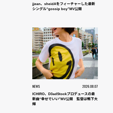
jjean、sheidAをフィーチャーした最新
シングル“gossip boy”MV公開
NEWS
2026.08.07
ICHIRO、D3adStockプロデュースの最
新曲“幸せでいい”MV公開 監督は鴨下大
輝