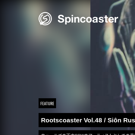
Skip
to
content
FEATURE
Rootscoaster Vol.48 / Siôn Ru