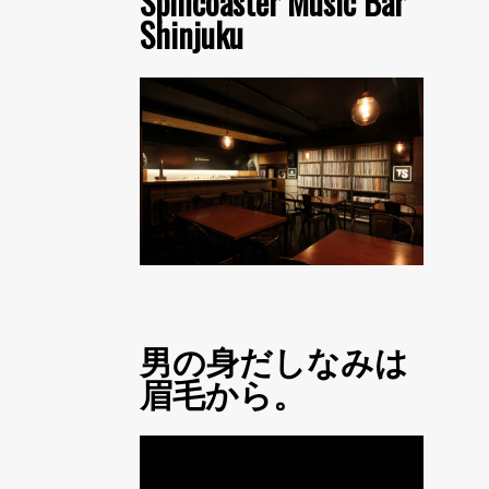
Spincoaster Music Bar
Shinjuku
男の身だしなみは
眉毛から。