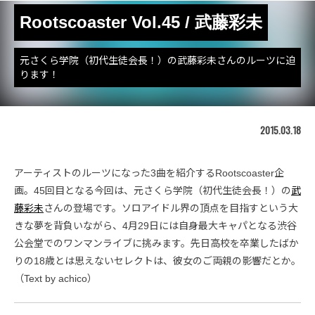
Rootscoaster Vol.45 / 武藤彩未
元さくら学院（初代生徒会長！）の武藤彩未さんのルーツに迫
ります！
2015.03.18
アーティストのルーツになった3曲を紹介するRootscoaster企
画。45回目となる今回は、元さくら学院（初代生徒会長！）の
武
藤彩未
さんの登場です。ソロアイドル界の頂点を目指すという大
きな夢を背負いながら、4月29日には自身最大キャパとなる渋谷
公会堂でのワンマンライブに挑みます。先日高校を卒業したばか
りの18歳とは思えないセレクトは、彼女のご両親の影響だとか。
（Text by achico）