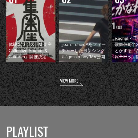
Rachel 
体験型フェス『集楽座
jjean、sheidAをフィー
歌舞伎町で
Collective Sounds &
チャーした最新シング
とかする『
Cultures』開催決定
ル“gossip boy”MV公開
れーーッ』
VIEW MORE
PLAYLIST