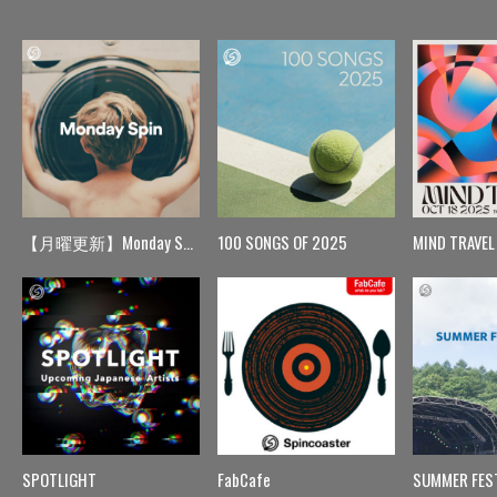
【月曜更新】Monday Spin
100 SONGS OF 2025
MIND TRAVEL
SPOTLIGHT
FabCafe
SUMMER FES