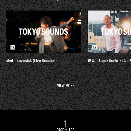
aimi – Lovesick (Live Session）
鋭児 – $uper $onic（Live 
VIEW MORE
PAGE to TOP