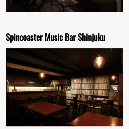
Spincoaster Music Bar Shinjuku