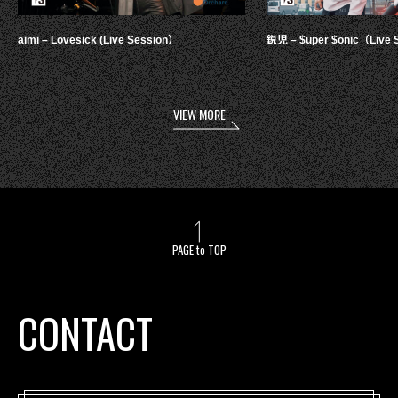
aimi – Lovesick (Live Session）
鋭児 – $uper $onic（Live 
VIEW MORE
PAGE to TOP
CONTACT