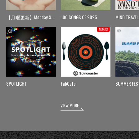
【月曜更新】Monday Spin
100 SONGS OF 2025
MIND TRAVEL
SPOTLIGHT
FabCafe
SUMMER FES
VIEW MORE