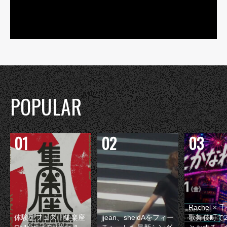
POPULAR
Rachel 
体験型フェス『集楽座
jjean、sheidAをフィー
歌舞伎町で