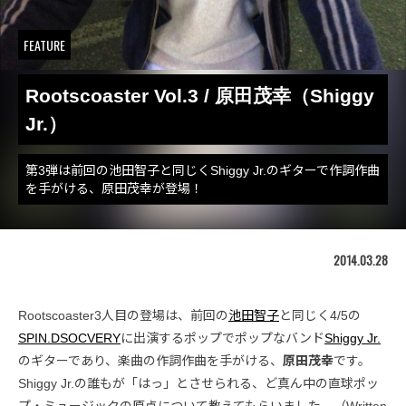
FEATURE
Rootscoaster Vol.3 / 原田茂幸（Shiggy
Jr.）
第3弾は前回の池田智子と同じくShiggy Jr.のギターで作詞作曲
を手がける、原田茂幸が登場！
2014.03.28
Rootscoaster3人目の登場は、前回の
池田智子
と同じく4/5の
SPIN.DSOCVERY
に出演するポップでポップなバンド
Shiggy Jr.
のギターであり、楽曲の作詞作曲を手がける、
原田茂幸
です。
Shiggy Jr.の誰もが「はっ」とさせられる、ど真ん中の直球ポッ
プ・ミュージックの原点について教えてもらいました。（Written