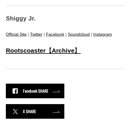
Shiggy Jr.
Official Site
|
Twitter
|
Facebook
|
Soundcloud
|
Instagram
Rootscoaster【Archive】
Facebook SHARE
X SHARE