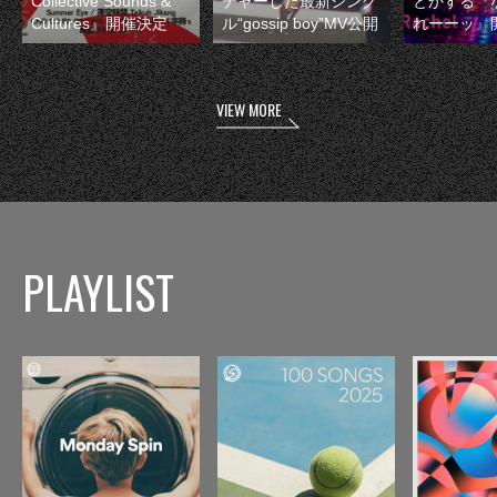
Collective Sounds &
チャーした最新シング
とかする『
Cultures』開催決定
ル“gossip boy”MV公開
れーーッ』
VIEW MORE
PLAYLIST