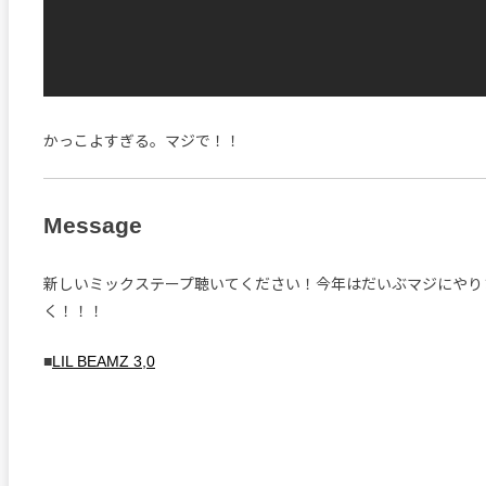
かっこよすぎる。マジで！！
Message
新しいミックステープ聴いてください！今年はだいぶマジにやり
く！！！
■
LIL BEAMZ 3,0