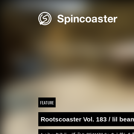
Skip
to
content
FEATURE
Rootscoaster Vol. 183 / lil bea