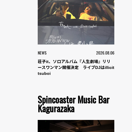
NEWS
2026.08.06
荘子it、ソロアルバム『人生劇場』リリ
ースワンマン開催決定 ライブDJはillicit
tsuboi
Spincoaster Music Bar
Kagurazaka