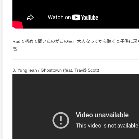
Radで初めて聞いたのがこの曲。大人なってから聴くと子供に戻
高
3. Yung lean / Ghosttown (feat. Travi$ Scott)