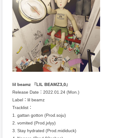
lil beamz 『LIL BEAMZ3,0』
Release Date：2022.01.24 (Mon.)
Label：lil beamz
Tracklist：
1. gattan gotton (Prod.soju)
2. vomited (Prod.jxlyy)
3. Stay hydrated (Prod.mididuck)