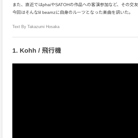
また、直近ではphaiやSATOHの作品への客演参加など、その交
今回はそんなlil beamzに自身のルーツとなった楽曲を訊いた。
Text By Takazumi Hosaka
1. Kohh / 飛行機