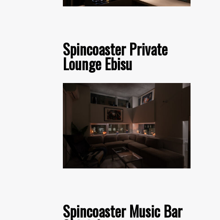
Spincoaster Private
Lounge Ebisu
Spincoaster Music Bar