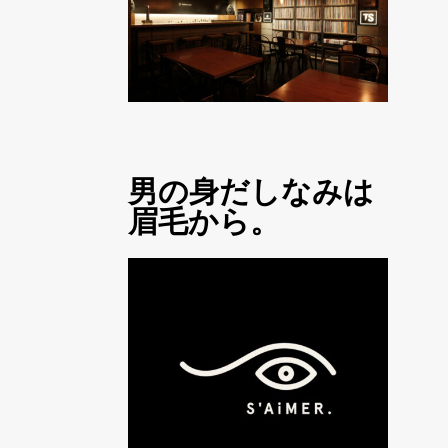
男の身だしなみは
眉毛から。