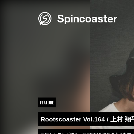
Skip
to
content
FEATURE
Rootscoaster Vol.164 / 上村