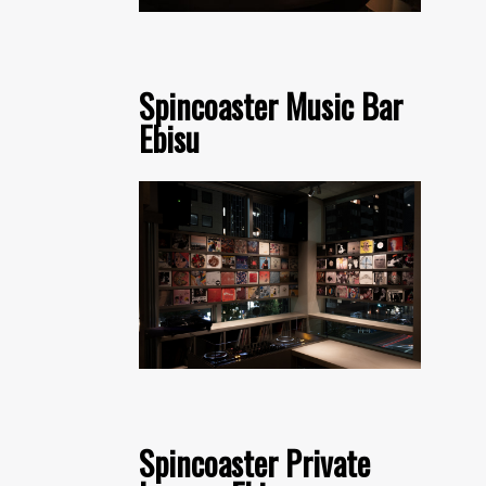
Spincoaster Music Bar
Ebisu
Spincoaster Private