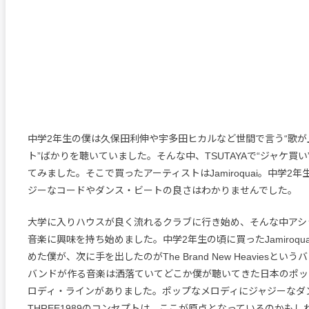
中学2年生の僕は久保田利伸や宇多田ヒカルなど世間で言う“歌が
ト”ばかりを聴いていました。そんな中、TSUTAYAで“ジャケ買
てみました。そこで買ったアーティストはJamiroquai。中学2
ジーなコードやダンス・ビートの良さはわかりませんでした。
大学に入りハウスが良く流れるクラブに行き始め、そんな中アシ
音楽に興味を持ち始めました。中学2年生の頃に買ったJamiroqu
めた僕が、次に手を出したのがThe Brand New Heaviesと
バンドが作る音楽は洒落ていてどこか僕が聴いてきた日本のポッ
ロディ・ラインがありました。ポップなメロディにジャジーなダ
THREE1989のコンセプトは、ここが原点となっているのかもし