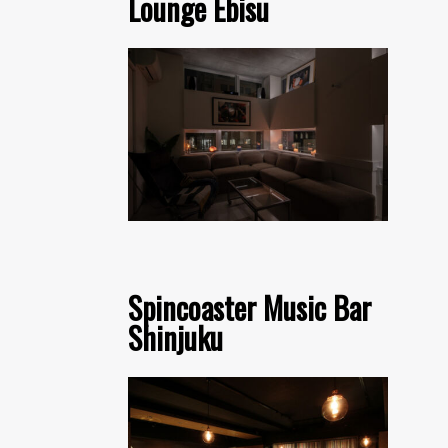
Lounge Ebisu
Spincoaster Music Bar
Shinjuku