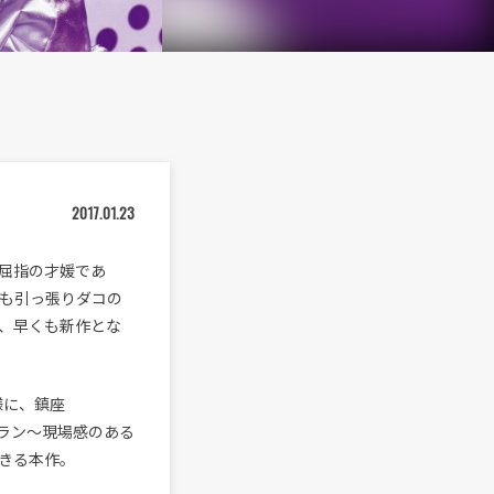
2017.01.23
屈指の才媛であ
にも引っ張りダコの
年半、早くも新作とな
同様に、鎮座
ベテラン〜現場感のある
きる本作。