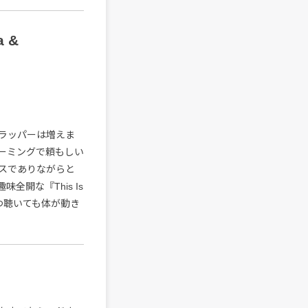
a &
ラッパーは増えま
ーミングで頼もしい
スでありながらと
開な『This Is
いつ聴いても体が動き