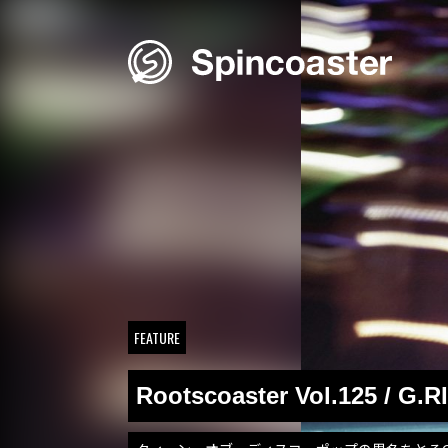
Skip
to
content
FEATURE
Rootscoaster Vol.125 / G.R