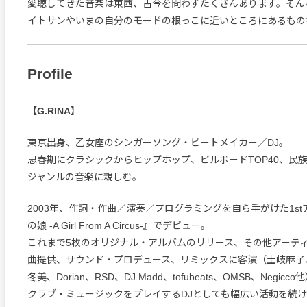
愛聴してきた音楽は東西、古今を問わずたくさんあります。そん
イトサンやいまの自分のモードの根っこに近いところにあるもの
Profile
【
G.RINA
】
東京出身、乙女座のシンガーソング・ビートメイカー／DJ。
思春期にクラシックからヒップホップ、ビルボードTOP40、民
ジャンルの音楽に親しむ。
2003年、作詞・作曲／演奏／プログラミングを自ら手がけた1s
の娘 -A Girl From A Circus-』でデビュー。
これまで5枚のオリジナル・アルバムのリリース、その他アーテ
曲提供、サウンド・プロデュース、リミックスに客演（土岐麻子
冬美、Dorian、RSD、DJ Madd、tofubeats、OMSB、Negi
クラブ・ミュージックをプレイするDJとしても幅広い活動を続