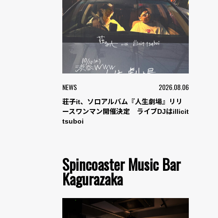
NEWS
2026.08.06
荘子it、ソロアルバム『人生劇場』リリ
ースワンマン開催決定 ライブDJはillicit
tsuboi
Spincoaster Music Bar
Kagurazaka