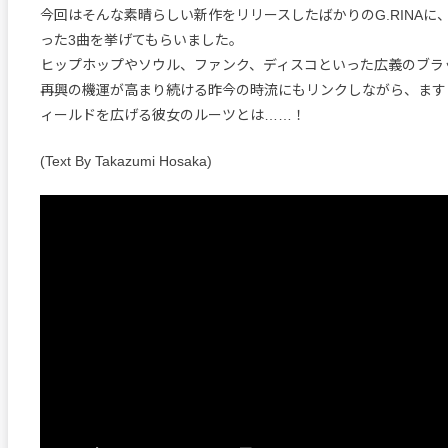
今回はそんな素晴らしい新作をリリースしたばかりのG.RINAに
った3曲を挙げてもらいました。
ヒップホップやソウル、ファンク、ディスコといった広義のブラ
再興の機運が高まり続ける昨今の時流にもリンクしながら、ます
ィールドを広げる彼女のルーツとは……！
(Text By Takazumi Hosaka)