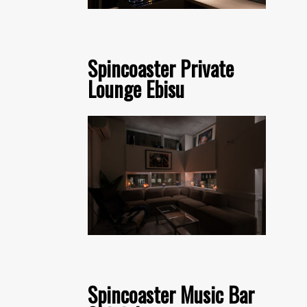
Spincoaster Private
Lounge Ebisu
Spincoaster Music Bar