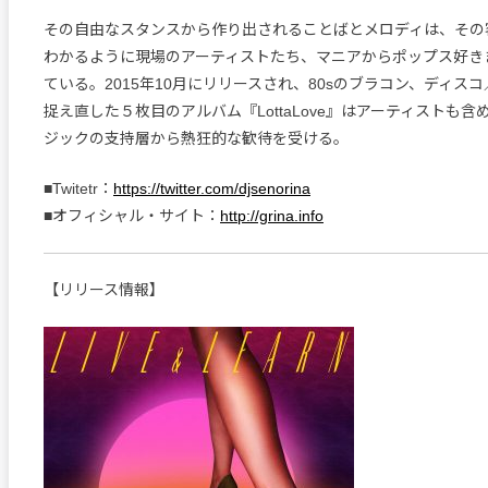
その自由なスタンスから作り出されることばとメロディは、その
わかるように現場のアーティストたち、マニアからポップス好き
ている。2015年10月にリリースされ、80sのブラコン、ディス
捉え直した５枚目のアルバム『LottaLove』はアーティストも
ジックの支持層から熱狂的な歓待を受ける。
■Twitetr：
https://twitter.com/djsenorina
■オフィシャル・サイト：
http://grina.info
【リリース情報】