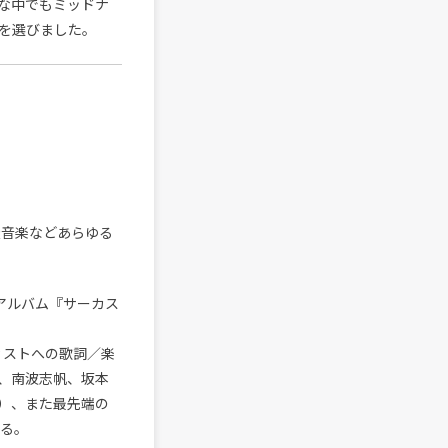
な中でもミッドナ
を選びました。
族音楽などあらゆる
tアルバム『サーカス
ィストへの歌詞／楽
、南波志帆、坂本
cco他）、また最先端の
ける。