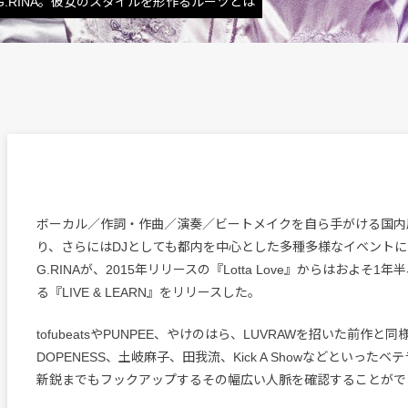
.RINA。彼女のスタイルを形作るルーツとは
ボーカル／作詞・作曲／演奏／ビートメイクを自ら手がける国内
り、さらにはDJとしても都内を中心とした多種多様なイベント
G.RINAが、2015年リリースの『Lotta Love』からはおよそ1
る『LIVE & LEARN』をリリースした。
tofubeatsやPUNPEE、やけのはら、LUVRAWを招いた前作と
DOPENESS、土岐麻子、田我流、Kick A Showなどといった
新鋭までもフックアップするその幅広い人脈を確認することがで