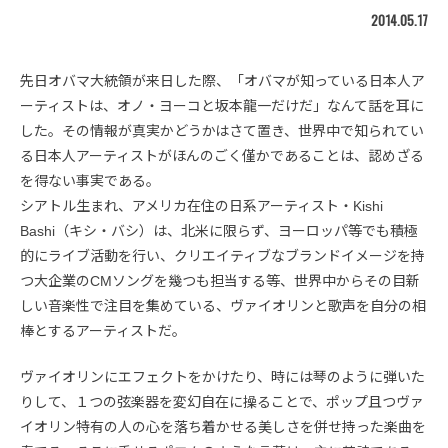
2014.05.17
先日オバマ大統領が来日した際、「オバマが知っている日本人ア
ーティストは、オノ・ヨーコと坂本龍一だけだ」なんて話を耳に
した。その情報が真実かどうかはさて置き、世界中で知られてい
る日本人アーティストがほんのごく僅かであることは、認めざる
を得ない事実である。
シアトル生まれ、アメリカ在住の日系アーティスト・Kishi
Bashi（キシ・バシ）は、北米に限らず、ヨーロッパ等でも積極
的にライブ活動を行い、クリエイティブなブランドイメージを持
つ大企業のCMソングを幾つも担当する等、世界中からその目新
しい音楽性で注目を集めている、ヴァイオリンと歌声を自分の相
棒とするアーティストだ。
ヴァイオリンにエフェクトをかけたり、時には琴のように弾いた
りして、１つの弦楽器を変幻自在に操ることで、ポップ且つヴァ
イオリン特有の人の心を落ち着かせる美しさを併せ持った楽曲を