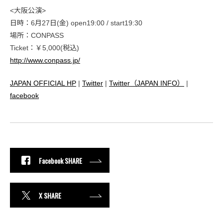
<大阪公演>
日時：6月27日(金) open19:00 / start19:30
場所：CONPASS
Ticket：￥5,000(税込)
http://www.conpass.jp/
JAPAN OFFICIAL HP
|
Twitter
|
Twitter（JAPAN INFO）
|
facebook
Facebook SHARE
X SHARE