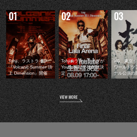
Tohji、ラストライブ
Tohjiのラストライブが
XG、東京
『Volcanic Summer 頂
YouTubeにて生配信決
ワールドツ
上 Dimension』開催
定
ナル公演の
VIEW MORE