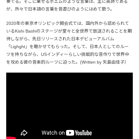
奏でる。そこに乗せるポエムのような言葉は、主に英詩である
が、所々で日本語の言葉を音遊びのようにはめて歌う。
2020年の東京オリンピック開会式では、国内外から認められて
いるKishi Bashiのステージが堂々と全世界で放送されることを期
待しながら、先日リリースされた日本デビューアルバム
「Lighght」を聴かせてもらった。そして、日本人としてのルー
ツを持ちながら、USインディーらしい挑戦的な音作りで世界中
を攻める彼の音楽的ルーツに迫った。(Written by 矢島由佳子）