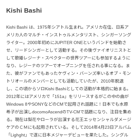
Kishi Bashi
Kishi Bashi は、1975年シアトル生まれ。アメリカ在住、日系ア
メリカ人のマルチ・インストゥルメンタリスト、シンガーソング
ライター。2000年初めにJUPITER ONEというバンドを始動さ
せ、リードシンガーとして活動する。その後ヴァイオリニストと
して歌姫レジーナ・スペクターの世界ツアーにも参加するように
なり、レジーナのツアーでオープニングを任される事になる。ま
た、彼がファンでもあったケヴィン・バーンズ率いるオブ・モン
トリオールのメンバーとしても活動していたが、2010年脱退
し、この頃からソロKishi Bashiとしての活動が本格的に始まる。
2012年にはアメリカで「151a」をリリースするがこの中の曲が
Windows 8やSONYなどのCMで起用され話題に！日本でも水原
希子が出演しdocomoAscendのTV-CMで話題になり、注目を集め
る。現在は梨花やローラが出演する花王エッセンシャルダメージ
ケアのＣＭにも起用されている。そして2014年4月23日アルバム
「Lighght」で遂に日本メジャーデビューを果たした。シングル