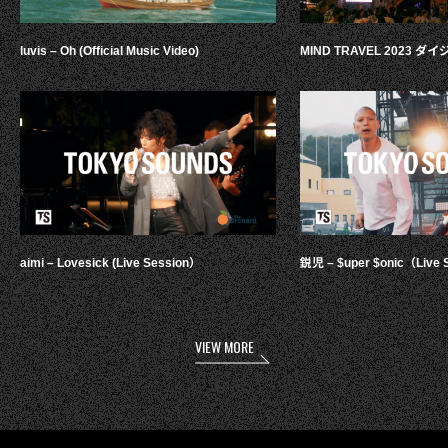
luvis – Oh (Official Music Video)
MIND TRAVEL 2023 
aimi – Lovesick (Live Session）
鋭児 – $uper $onic（Live 
VIEW MORE