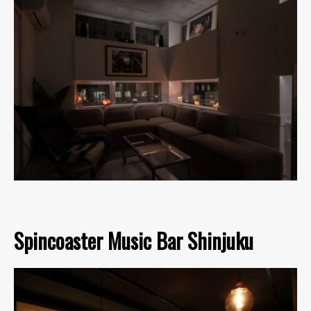
Spincoaster Music Bar Shinjuku