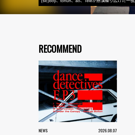
(sic)boy、tonun、ao、Teleが熱演繰り広
RECOMMEND
NEWS
2026.08.07