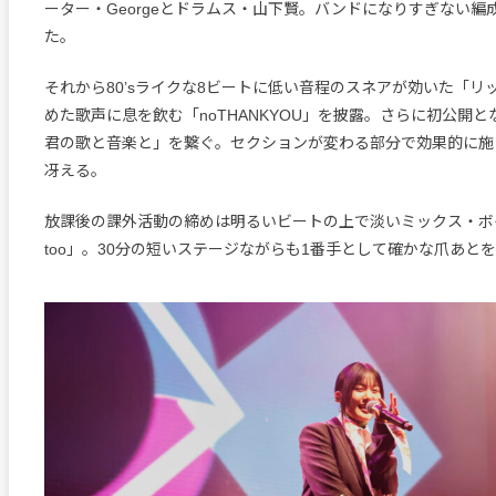
ーター・Georgeとドラムス・山下賢。バンドになりすぎない編成
た。
それから80’sライクな8ビートに低い音程のスネアが効いた「リ
めた歌声に息を飲む「noTHANKYOU」を披露。さらに初公開
君の歌と音楽と」を繋ぐ。セクションが変わる部分で効果的に施
冴える。
放課後の課外活動の締めは明るいビートの上で淡いミックス・ボイ
too」。30分の短いステージながらも1番手として確かな爪あと