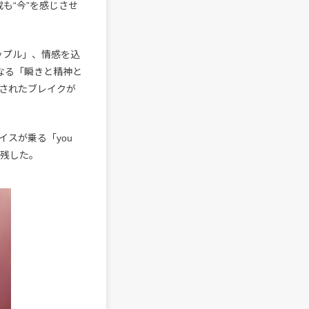
も“今”を感じさせ
ップル」、情感を込
となる「瞬きと精神と
されたブレイクが
スが乗る「you
を残した。