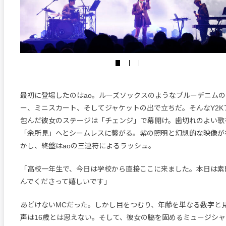
最初に登場したのはao。ルーズソックスのようなブルーデニム
ー、ミニスカート、そしてジャケットの出で立ちだ。そんなY2K
包んだ彼女のステージは「チェンジ」で幕開け。歯切れのよい歌
「余所見」へとシームレスに繫がる。紫の照明と幻想的な映像が
かし、終盤はaoの三連符によるラッシュ。
「高校一年生で、今日は学校から直接ここに来ました。本日は素
んでくださって嬉しいです」
あどけないMCだった。しかし目をつむり、年齢を単なる数字と
声は16歳とは思えない。そして、彼女の脇を固めるミュージシ