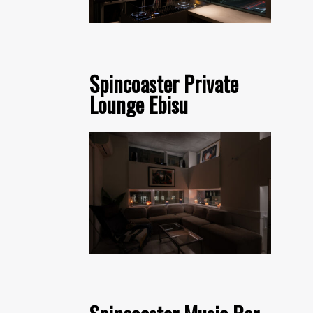
Spincoaster Private
Lounge Ebisu