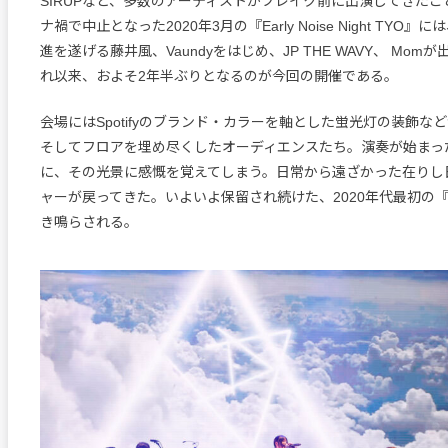
SIRUPなど、多数のアーティストがブレイク前に出演してきた
ナ禍で中止となった2020年3月の『Early Noise Night TYO
進を遂げる藤井風、Vaundyをはじめ、JP THE WAVY、 Mo
れ以来、およそ2年半ぶりとなるのが今回の開催である。
会場にはSpotifyのブランド・カラーを軸とした蛍光灯の装飾な
そしてフロアを埋め尽くしたオーディエンスたち。演奏が始まっ
に、その光景に感慨を覚えてしまう。日常から遠ざかった在りし
ャーが戻ってきた。いよいよ保留され続けた、2020年代最初の『Earl
き鳴らされる。