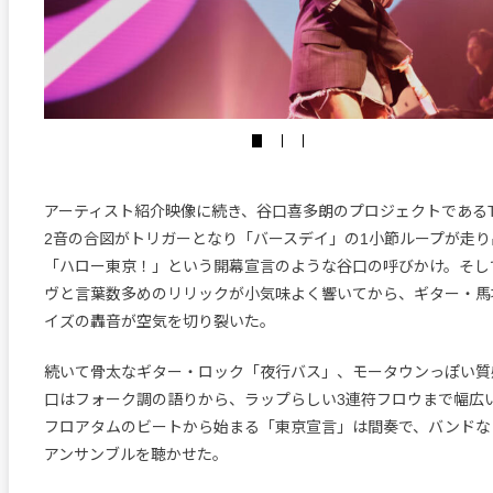
アーティスト紹介映像に続き、谷口喜多朗のプロジェクトであるT
2音の合図がトリガーとなり「バースデイ」の1小節ループが走
「ハロー東京！」という開幕宣言のような谷口の呼びかけ。そし
ヴと言葉数多めのリリックが小気味よく響いてから、ギター・馬
イズの轟音が空気を切り裂いた。
続いて骨太なギター・ロック「夜行バス」、モータウンっぽい質
口はフォーク調の語りから、ラップらしい3連符フロウまで幅広
フロアタムのビートから始まる「東京宣言」は間奏で、バンドな
アンサンブルを聴かせた。