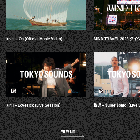
luvis – Oh (Official Music Video)
MIND TRAVEL 2023 
aimi – Lovesick (Live Session）
鋭児 – $uper $onic（Live 
VIEW MORE