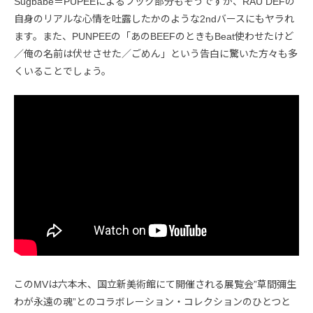
Sugbabe＝PUPEEによるフック部分もそうですが、RAU DEFの
自身のリアルな心情を吐露したかのような2ndバースにもヤラれ
ます。また、PUNPEEの「あのBEEFのときもBeat使わせたけど
／俺の名前は伏せさせた／ごめん」という告白に驚いた方々も多
くいることでしょう。
このMVは六本木、国立新美術館にて開催される展覧会”草間彌生
わが永遠の魂”とのコラボレーション・コレクションのひとつと