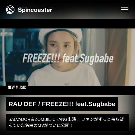
Skip
to
content
NEW MUSIC
RAU DEF / FREEZE!!! feat.Sugbabe
SALVADOR＆ZOMBIE-CHANG出演！ ファンがずっと待ち望
んでいた名曲のMVがついに公開！