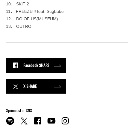
10． SKIT 2
11． FREEZE!!! feat. Sugbabe
12． DO OF US(MUSEUM)
13． OUTRO
Facebook SHARE
X SHARE
Spincoaster SNS