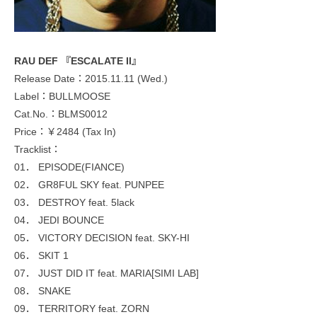
RAU DEF 『ESCALATE II』
Release Date：2015.11.11 (Wed.)
Label：BULLMOOSE
Cat.No.：BLMS0012
Price：￥2484 (Tax In)
Tracklist：
01． EPISODE(FIANCE)
02． GR8FUL SKY feat. PUNPEE
03． DESTROY feat. 5lack
04． JEDI BOUNCE
05． VICTORY DECISION feat. SKY-HI
06． SKIT 1
07． JUST DID IT feat. MARIA[SIMI LAB]
08． SNAKE
09． TERRITORY feat. ZORN