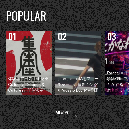
POPULAR
Rachel 
体験型フェス『集楽座
jjean、sheidAをフィー
歌舞伎町で
Collective Sounds &
チャーした最新シング
とかする『
Cultures』開催決定
ル“gossip boy”MV公開
れーーッ』
VIEW MORE