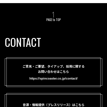
PAGE to TOP
CONTACT
ご意見・ご要望、タイアップ、採用に関する
お問い合わせはこちら
https://spincoaster.co.jp/contact/
音源・情報提供（プレスリリース）はこちら