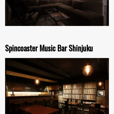
Spincoaster Music Bar Shinjuku