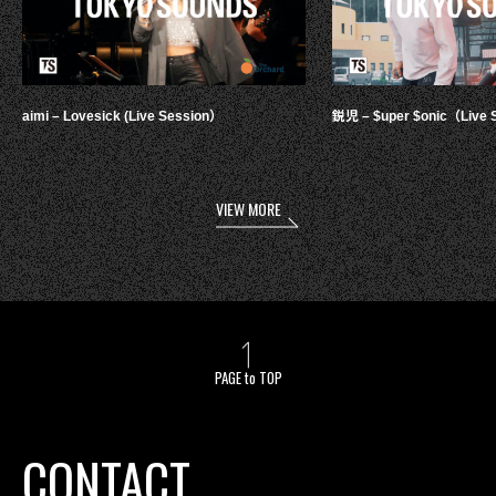
aimi – Lovesick (Live Session）
鋭児 – $uper $onic（Live 
VIEW MORE
PAGE to TOP
CONTACT