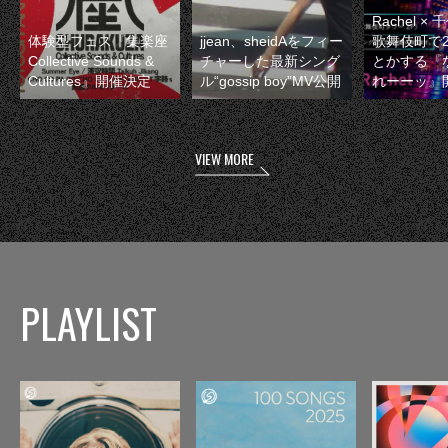
Rachel 
体験型フェス『集楽座
jjean、sheidAをフィー
歌舞伎町で
Collective Sounds &
チャーした最新シング
とかする『
Cultures』開催決定
ル“gossip boy”MV公開
れーーッ』
VIEW MORE
PLAYLIST