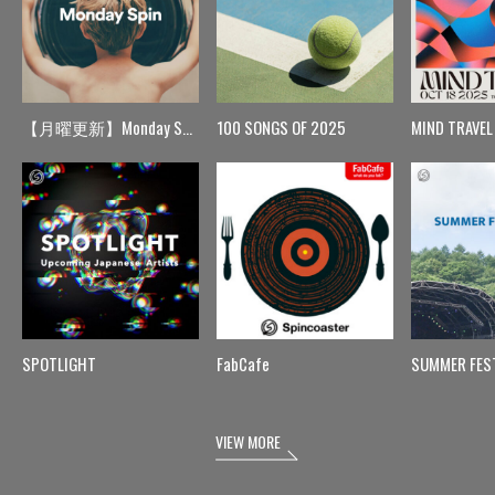
【月曜更新】Monday Spin
100 SONGS OF 2025
MIND TRAVEL
SPOTLIGHT
FabCafe
SUMMER FES
VIEW MORE