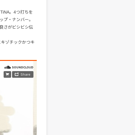
iNA。4つ打ちを
ップ・ナンバー。
良さがビシビシ伝
エキゾチックかつキ