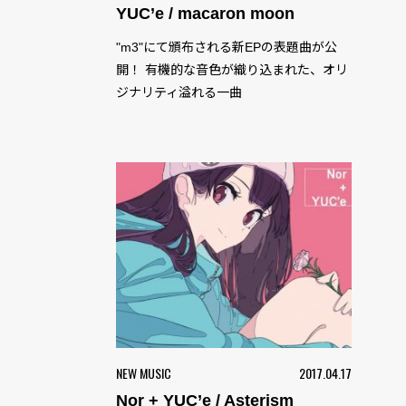
YUC’e / macaron moon
"m3"にて頒布される新EPの表題曲が公
開！ 有機的な音色が織り込まれた、オリ
ジナリティ溢れる一曲
NEW MUSIC
2017.04.17
Nor + YUC’e / Asterism