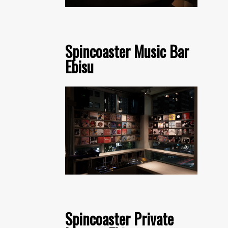
Spincoaster Music Bar
Ebisu
Spincoaster Private