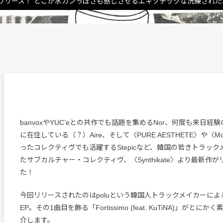
リリース！ どこか水カンっぽさも感じさせるエキゾチックな洗練された
banvoxやYUC’eとの共作でも話題を集めるNor、何度も来日経験
に在住している（？）Aire、そして〈PURE AESTHETE〉や〈Moe C
ったコレクティヴでも活躍するStepicなど、韓国の若きトラッ
たサブカルチャー・コレクティヴ、〈Synthikate〉より最新作
た！
今回リリースされたのはpoluという韓国人トラックメイカーによる『
EP。その1曲目を飾る「Fortissimo (feat. KuTiNA)」がと
介します。