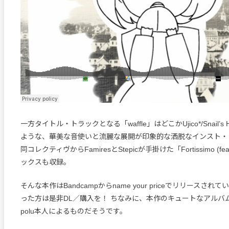
一方タイトル・トラックとなる「waffle」はどこかUjico*/Snail’s
ような、華美な音使いと流麗な展開が印象的な洒脱なインスト・
同コレクティヴからFamiresとStepicが手掛けた「Fortissimo (fea
ックスも収録。
そんな本作はBandcampからname your priceでリリースさ
った方は是非DL／購入を！ ちなみに、本作のキュートなアルバ
polu本人によるものだそうです。