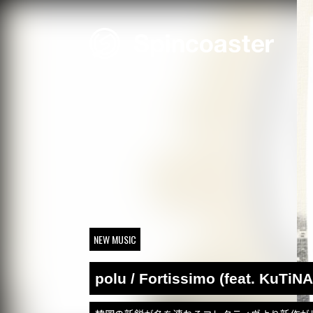
Skip
to
content
NEW MUSIC
polu / Fortissimo (feat. KuTiNA