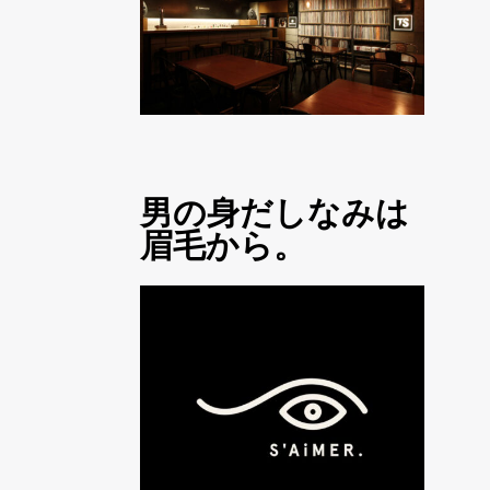
男の身だしなみは
眉毛から。