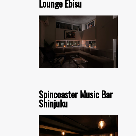
Lounge Ebisu
Spincoaster Music Bar
Shinjuku